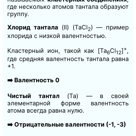
где несколько атомов тантала образуют
группу.
Хлорид тантала
(II) (TaCl
​) — пример
2
хлорида с низкой валентностью.
+
Кластерный ион, такой как [Ta
​Cl
​]
,
6
12
где средняя валентность тантала равна
+1.
➡️ Валентность 0
Чистый тантал
(Ta) — в своей
элементарной форме валентность
атома всегда равна нулю.
➡️ Отрицательные валентности (-1, -3)