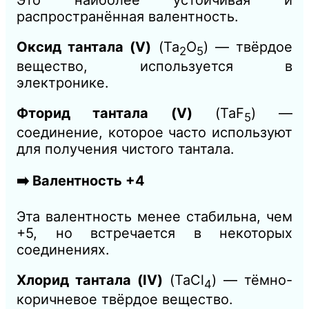
распространённая валентность.
Оксид тантала (V)
(Ta
O
​) — твёрдое
2​
5
вещество, используется в
электронике.
Фторид тантала (V)
(TaF
​) —
5
соединение, которое часто используют
для получения чистого тантала.
➡️ Валентность +4
Эта валентность менее стабильна, чем
+5, но встречается в некоторых
соединениях.
Хлорид тантала (IV)
(TaCl
​) — тёмно-
4
коричневое твёрдое вещество.