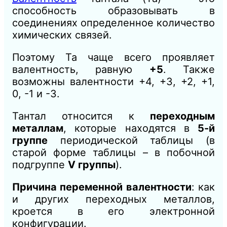
способность образовывать в
соединениях определенное количество
химических связей.
Поэтому Ta чаще всего проявляет
валентность, равную
+5
. Также
возможны валентности +4, +3, +2, +1,
0, -1 и -3.
Тантал относится к
переходным
металлам
, которые находятся в
5-й
группе
периодической таблицы (в
старой форме таблицы – в побочной
подгруппе
V группы
).
Причина переменной валентности
: как
и других переходных металлов,
кроется в его электронной
конфигурации.