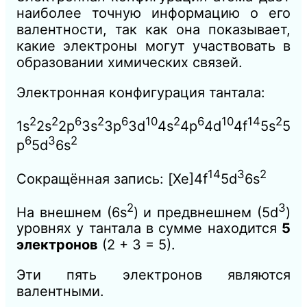
наиболее точную информацию о его
валентности, так как она показывает,
какие электроны могут участвовать в
образовании химических связей.
Электронная конфигурация тантала:
2
2
6
2
6
10
2
6
10
14
2
1s
2s
2p
3s
3p
3d
4s
4p
4d
4f
5s
5
6
3
2
p
5d
6s
14
3
2
Сокращённая запись: [Xe]4f
5d
6s
2
3
На внешнем (6s
) и предвнешнем (5d
)
уровнях у тантала в сумме находится
5
электронов
(2 + 3 = 5).
Эти пять электронов являются
валентными.