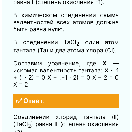
равна
I
(степень окисления -1).
В химическом соединении сумма
валентностей всех атомов должна
быть равна нулю.
В соединении TaCl
​ один атом
2
тантала (Ta) и два атома хлора (Cl).
Составим уравнение, где
X
—
искомая валентность тантала: X ⋅ 1
+ (I ⋅ 2) = 0 X + (−1 ⋅ 2) = 0 X − 2 = 0
X = 2
✅ Ответ:
Соединении хлорид тантала (II)
(TaCl
​) равна
II
(степень окисления
2