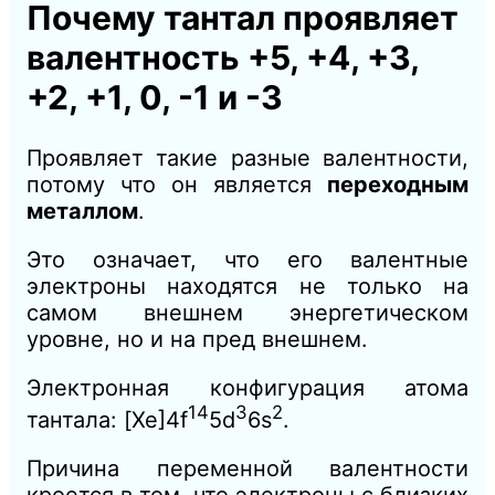
Почему тантал проявляет
валентность +5, +4, +3,
+2, +1, 0, -1 и -3
Проявляет такие разные валентности,
потому что он является
переходным
металлом
.
Это означает, что его валентные
электроны находятся не только на
самом внешнем энергетическом
уровне, но и на пред внешнем.
Электронная конфигурация атома
14
3
2
тантала: [Xe]4f
5d
6s
.
Причина переменной валентности
кроется в том, что электроны с близких