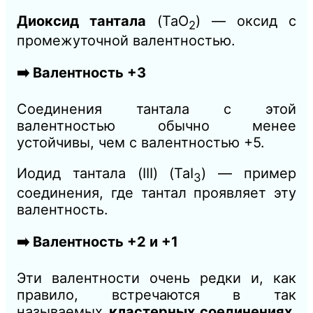
Диоксид тантала
(TaO
​) — оксид с
2
промежуточной валентностью.
➡️ Валентность +3
Соединения тантала с этой
валентностью обычно менее
устойчивы, чем с валентностью +5.
Иодид тантала (III) (TaI
​) — пример
3
соединения, где тантал проявляет эту
валентность.
➡️ Валентность +2 и +1
Эти валентности очень редки и, как
правило, встречаются в так
называемых
кластерных соединениях
,