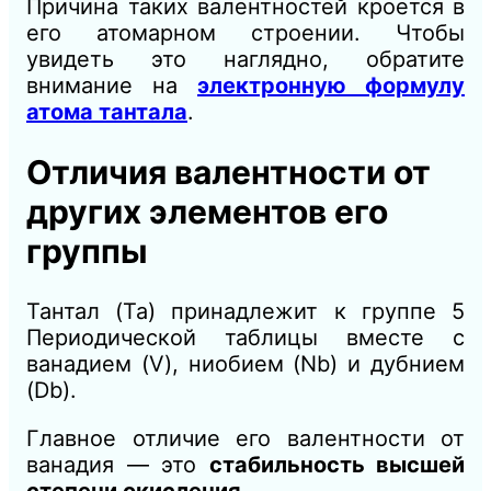
Причина таких валентностей кроется в
его атомарном строении. Чтобы
увидеть это наглядно, обратите
внимание на
электронную формулу
атома тантала
.
Отличия валентности от
других элементов его
группы
Тантал (Ta) принадлежит к группе 5
Периодической таблицы вместе с
ванадием (V), ниобием (Nb) и дубнием
(Db).
Главное отличие его валентности от
ванадия — это
стабильность высшей
степени окисления
.