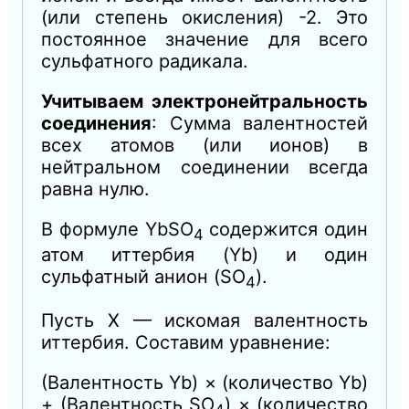
(или степень окисления) -2. Это
постоянное значение для всего
сульфатного радикала.
Учитываем электронейтральность
соединения
: Сумма валентностей
всех атомов (или ионов) в
нейтральном соединении всегда
равна нулю.
В формуле YbSO
содержится один
4
атом иттербия (Yb) и один
сульфатный анион (SO
).
4
Пусть X — искомая валентность
иттербия. Составим уравнение:
(Валентность Yb) × (количество Yb)
+ (Валентность SO
) × (количество