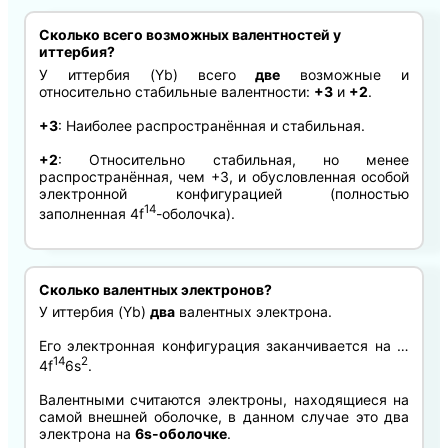
Сколько всего возможных валентностей у
иттербия?
У иттербия (Yb) всего
две
возможные и
относительно стабильные валентности:
+3
и
+2
.
+3
: Наиболее распространённая и стабильная.
+2
: Относительно стабильная, но менее
распространённая, чем +3, и обусловленная особой
электронной конфигурацией (полностью
14
заполненная 4f
-оболочка).
Сколько валентных электронов?
У иттербия (Yb)
два
валентных электрона.
Его электронная конфигурация заканчивается на …
14
2
4f
6s
.
Валентными считаются электроны, находящиеся на
самой внешней оболочке, в данном случае это два
электрона на
6s-оболочке
.