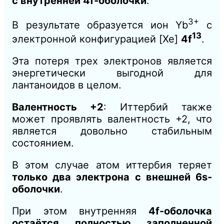
с внутренней 4f-оболочки
.
3+
В результате образуется ион Yb
с
13
электронной конфигурацией [Xe]
4f
.
Эта потеря трех электронов является
энергетически выгодной для
лантаноидов в целом.
Валентность +2
: Иттербий также
может проявлять валентность +2, что
является довольно стабильным
состоянием.
В этом случае атом иттербия теряет
только два электрона с внешней 6s-
оболочки
.
При этом внутренняя
4f-оболочка
остаётся полностью заполненной