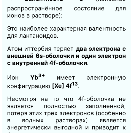
распространённое состояние для
ионов в растворе):
Это наиболее характерная валентность
для лантаноидов.
Атом иттербия теряет
два электрона с
внешней 6s-оболочки и один электрон
с внутренней 4f-оболочки
.
3+
Ион
Yb
имеет электронную
13
конфигурацию
[Xe] 4f
.
Несмотря на то что 4f-оболочка не
является полностью заполненной,
потеря этих трёх электронов (особенно
в водных растворах) является
энергетически выгодной и приводит к