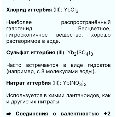
Хлорид иттербия
(III): YbCl
3
Наиболее распространённый
галогенид. Бесцветное,
гигроскопичное вещество, хорошо
растворимое в воде.
Сульфат иттербия
(III): Yb
(SO
)
2
4
3
Часто встречается в виде гидратов
(например, с 8 молекулами воды).
Нитрат иттербия
(III): Yb(NO
)
3
3
Используется в химии лантаноидов, как
и другие их нитраты.
➡️ Соединения с валентностью +2