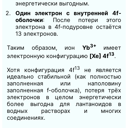
энергетически выгодным.
Один электрон с внутренней 4f-
оболочки
: После потери этого
электрона в 4f-подуровне остаётся
13 электронов.
3+
Таким образом, ион
Yb
имеет
13
электронную конфигурацию
[Xe] 4f
.
13
Хотя конфигурация 4f
не является
идеально стабильной (как полностью
заполненная или наполовину
заполненная f-оболочка), потеря трёх
электронов в целом энергетически
более выгодна для лантаноидов в
водных растворах и многих
соединениях.