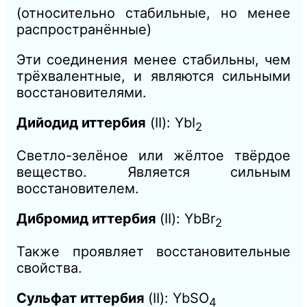
(относительно стабильные, но менее
распространённые)
Эти соединения менее стабильны, чем
трёхвалентные, и являются сильными
восстановителями.
Дийодид иттербия
(II): YbI
2
Светло-зелёное или жёлтое твёрдое
вещество. Является сильным
восстановителем.
Дибромид иттербия
(II): YbBr
2
Также проявляет восстановительные
свойства.
Сульфат иттербия
(II): YbSO
4