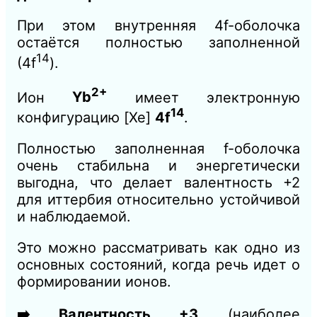
При этом внутренняя 4f-оболочка
остаётся полностью заполненной
14
(4f
).
2+
Ион
Yb
имеет электронную
14
конфигурацию [Xe]
4f
.
Полностью заполненная f-оболочка
очень стабильна и энергетически
выгодна, что делает валентность +2
для иттербия относительно устойчивой
и наблюдаемой.
Это можно рассматривать как одно из
основных состояний, когда речь идет о
формировании ионов.
➡️ Валентность +3
(наиболее