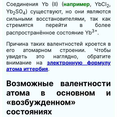
Соединения Yb (II) (
например
, YbCl
,
2
Yb
SO
) существуют, но они являются
2
4
сильными восстановителями, так как
стремятся перейти в более
3+
распространённое состояние Yb
.
Причина таких валентностей кроется в
его атомарном строении. Чтобы
увидеть это наглядно, обратите
внимание на
электронную формулу
атома иттербия
.
Возможные валентности
атома в основном и
«возбужденном»
состояниях