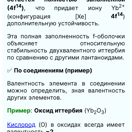
14
2+
(4f
)
, что придает иону Yb
14
(конфигурация [Xe]
4f
)
дополнительную устойчивость.
Эта полная заполненность f-оболочки
объясняет относительную
стабильность двухвалентного иттербия
по сравнению с другими лантаноидами.
✅
По соединениям (пример)
Валентность элемента в соединении
можно определить, зная валентность
других элементов.
Пример
:
Оксид иттербия
(Yb
O
)
2
3
Кислород
(O) в оксидах всегда имеет
валентность
−2
.