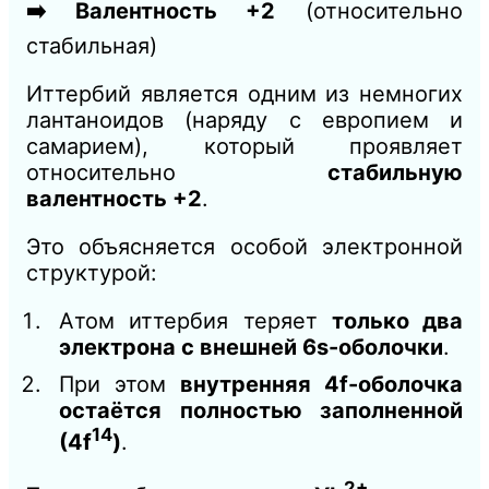
➡️ Валентность +2
(относительно
стабильная)
Иттербий является одним из немногих
лантаноидов (наряду с европием и
самарием), который проявляет
относительно
стабильную
валентность +2
.
Это объясняется особой электронной
структурой:
Атом иттербия теряет
только два
электрона с внешней 6s-оболочки
.
При этом
внутренняя 4f-оболочка
остаётся полностью заполненной
14
(4f
)
.
2+