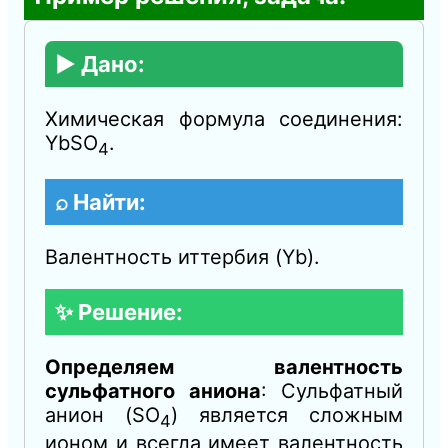
▶️ Дано:
Химическая формула соединения:
YbSO
.
4
⌕ Найти:
Валентность иттербия (Yb).
✨ Решение:
Определяем валентность
сульфатного аниона
: Сульфатный
анион (SO
) является сложным
4
ионом и всегда имеет валентность