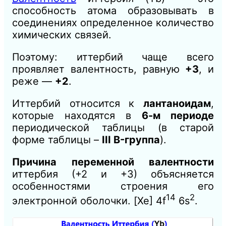
способность атома образовывать в
соединениях определенное количество
химических связей.
Поэтому: иттербий чаще всего
проявляет валентность, равную
+3
, и
реже —
+2
.
Иттербий относится к
лантаноидам
,
которые находятся в
6-м периоде
периодической таблицы (в старой
форме таблицы –
III B-группа
).
Причина переменной валентности
иттербия (+2 и +3) объясняется
особенностями строения его
14
2
электронной оболочки. [Xe] 4f
6s
.