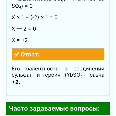
4
SO₄) = 0
X × 1 + (-2) × 1 = 0
X — 2 = 0
X = +2
✅ Ответ:
Его валентность в соединении
сульфат иттербия (YbSO
) равна
4
+2
.
Часто задаваемые вопросы: