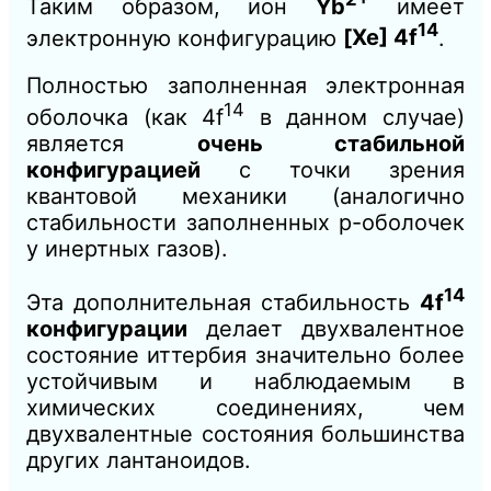
Таким образом, ион
Yb
имеет
14
электронную конфигурацию
[Xe] 4f
.
Полностью заполненная электронная
14
оболочка (как 4f
в данном случае)
является
очень стабильной
конфигурацией
с точки зрения
квантовой механики (аналогично
стабильности заполненных p-оболочек
у инертных газов).
14
Эта дополнительная стабильность
4f
конфигурации
делает двухвалентное
состояние иттербия значительно более
устойчивым и наблюдаемым в
химических соединениях, чем
двухвалентные состояния большинства
других лантаноидов.