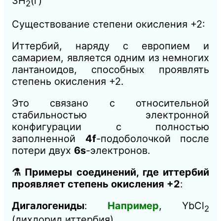
3H
(г)
2
Существование степени окисления +2:
Иттербий, наряду с европием и
самарием, является одним из немногих
лантаноидов, способных проявлять
степень окисления +2.
Это связано с относительной
стабильностью электронной
конфигурации с полностью
заполненной
4f
-подоболочкой после
потери двух
6s
-электронов.
⚗️ Примеры соединений, где иттербий
проявляет степень окисления +2
:
Дигалогениды
:
Например
, YbCl
2
(дихлорид иттербия).