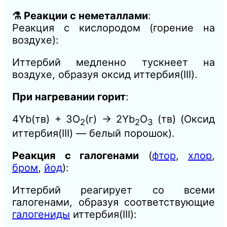
⚗️ Реакции с неметаллами
:
Реакция с кислородом (горение на
воздухе):
Иттербий медленно тускнеет на
воздухе, образуя оксид иттербия(III).
При нагревании горит
:
4Yb(тв) + 3O
(г) → 2Yb
O
(тв) (Оксид
2
2
3
иттербия(III) — белый порошок).
Реакция с галогенами
(
фтор
,
хлор
,
бром
,
йод
):
Иттербий реагирует со всеми
галогенами, образуя соответствующие
галогениды
иттербия(III):