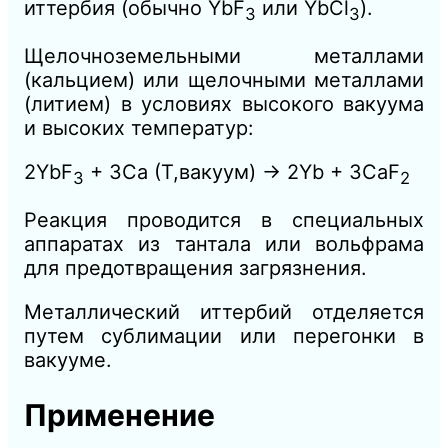
иттербия (обычно YbF
или YbCl
).
3
3
Щелочноземельными металлами
(кальцием) или щелочными металлами
(литием) в условиях высокого вакуума
и высоких температур:
2YbF
+ 3Ca (T,вакуум) → 2Yb + 3CaF
3
2
Реакция проводится в специальных
аппаратах из тантала или вольфрама
для предотвращения загрязнения.
Металлический иттербий отделяется
путем сублимации или перегонки в
вакууме.
Применение