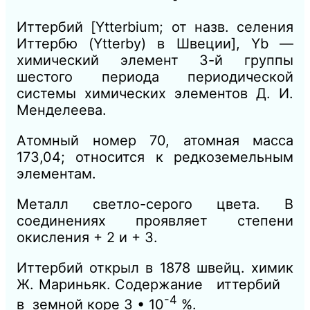
Иттербий [Ytterbium; от назв. селения
Иттербю (Ytterby) в Швеции], Yb —
химический элемент 3-й группы
шестого периода периодической
системы химических элементов Д. И.
Менделеева.
Атомный номер 70, атомная масса
173,04; относится к редкоземельным
элементам.
Металл светло-серого цвета. В
соединениях проявляет степени
окисления + 2 и + 3.
Иттербий открыл в 1878 швейц. химик
Ж. Мариньяк. Содержание иттербий
-4
в земной коре 3 • 10
%.