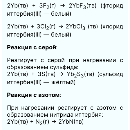
2Yb(тв) + 3F
(г) → 2YbF
(тв) (фторид
2
3
иттербия(III) — белый)
2Yb(тв) + 3Cl
(г) → 2YbCl
(тв) (хлорид
2
3
иттербия(III) — белый)
Реакция с серой
:
Реагирует с серой при нагревании с
образованием сульфида:
2Yb(тв) + 3S(тв) → Yb
S
(тв) (сульфид
2
3
иттербия(III) — жёлтый)
Реакция с азотом
:
При нагревании реагирует с азотом с
образованием нитрида иттербия:
2Yb(тв) + N
(г) → 2YbN(тв)
2