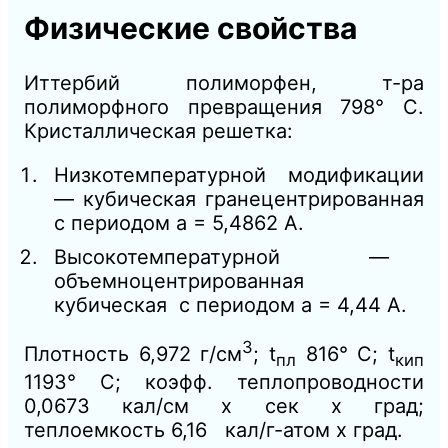
Физические свойства
Иттербий полиморфен, т-ра
полиморфного превращения 798° С.
Кристаллическая решетка:
Низкотемпературной модификации
— кубическая гранецентрированная
с периодом а = 5,4862 А.
Высокотемпературной —
объемноцентрированная
кубическая с периодом а = 4,44 А.
3
Плотность 6,972 г/см
; t
816° С; t
пл
кип
1193° С; коэфф. теплопроводности
0,0673 кал/см х сек х град;
теплоемкость 6,16 кал/г-атом х град.