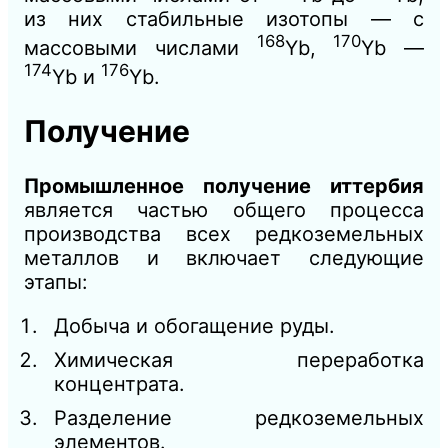
из них стабильные изотопы — с
168
170
массовыми числами
Yb,
Yb —
174
176
Yb и
Yb.
Получение
Промышленное получение иттербия
является частью общего процесса
производства всех редкоземельных
металлов и включает следующие
этапы:
Добыча и обогащение руды.
Химическая переработка
концентрата.
Разделение редкоземельных
элементов.