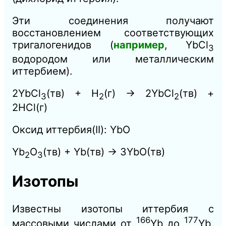
Эти соединения получают
восстановлением соответствующих
тригалогенидов (
например
, YbCl
3
водородом или металлическим
иттербием).
2YbCl
(тв) + H
(г) → 2YbCl
(тв) +
3
2
2
2HCl(г)
Оксид иттербия(II): YbO
Yb
O
(тв) + Yb(тв) → 3YbO(тв)
2
3
Изотопы
Известны изотопы иттербия с
166
177
массовыми числами от
Yb до
Yb,