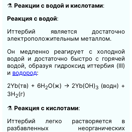
⚗️
Реакции с водой и кислотами
:
Реакция с водой
:
Иттербий является достаточно
электроположительным металлом.
Он медленно реагирует с холодной
водой и достаточно быстро с горячей
водой, образуя гидроксид иттербия (III)
и
водород
:
2Yb(тв) + 6H
O(ж) → 2Yb(OH)
(водн) +
2
3
3H
(г)
2
⚗️
Реакция с кислотами
:
Иттербий легко растворяется в
разбавленных неорганических