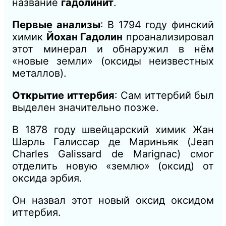
название
гадолинит
.
Первые анализы
: В 1794 году финский
химик
Йохан Гадолин
проанализировал
этот минерал и обнаружил в нём
«новые земли» (оксиды неизвестных
металлов).
Открытие иттербия
: Сам иттербий был
выделен значительно позже.
В 1878 году швейцарский химик Жан
Шарль Галиссар де Мариньяк (Jean
Charles Galissard de Marignac) смог
отделить новую «землю» (оксид) от
оксида эрбия.
Он назвал этот новый оксид оксидом
иттербия.