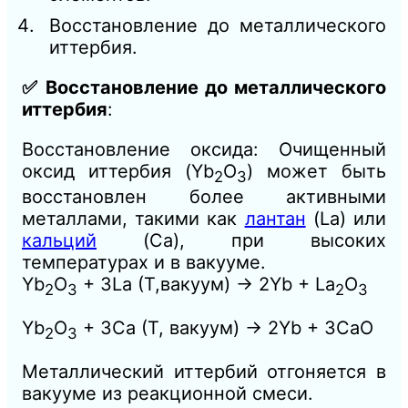
Восстановление до металлического
иттербия.
✅ Восстановление до металлического
иттербия
:
Восстановление оксида: Очищенный
оксид иттербия (Yb
O
) может быть
2
3
восстановлен более активными
металлами, такими как
лантан
(La) или
кальций
(Ca), при высоких
температурах и в вакууме.
Yb
O
+ 3La (T,вакуум) → 2Yb + La
O
2
3
2
3
Yb
O
+ 3Ca (T, вакуум) → 2Yb + 3CaO
2
3
Металлический иттербий отгоняется в
вакууме из реакционной смеси.