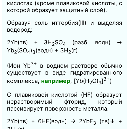
кислотах (кроме плавиковой кислоты, с
которой образует защитный слой).
Образуя соль иттербия(III) и выделяя
водород:
2Yb(тв) + 3H
SO
(разб. водн) →
2
4
Yb
(SO
)
(водн) + 3H
(г)
2
4
3
2
3+
(Ион Yb
в водном растворе обычно
существует в виде гидратированного
3+
комплекса,
например
, [Yb(H
O)
]
)
2
9
С плавиковой кислотой (HF) образует
нерастворимый фторид, который
пассивирует поверхность металла:
2Yb(тв) + 6HF(водн) → 2YbF
(тв)↓ +
3