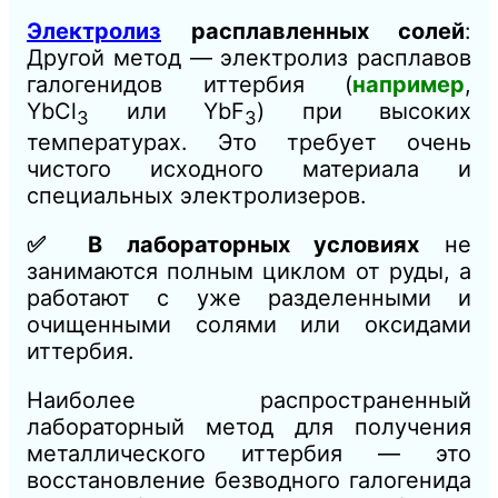
Электролиз
расплавленных солей
:
Другой метод — электролиз расплавов
галогенидов иттербия (
например
,
YbCl
или YbF
) при высоких
3
3
температурах. Это требует очень
чистого исходного материала и
специальных электролизеров.
✅ В лабораторных условиях
не
занимаются полным циклом от руды, а
работают с уже разделенными и
очищенными солями или оксидами
иттербия.
Наиболее распространенный
лабораторный метод для получения
металлического иттербия — это
восстановление безводного галогенида