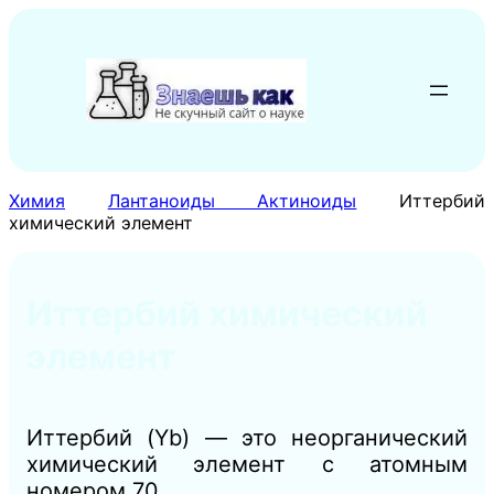
Перейти
к
содержимому
Химия
Лантаноиды Актиноиды
Иттербий
химический элемент
Иттербий химический
элемент
Иттербий (Yb) — это неорганический
химический элемент с атомным
номером 70.