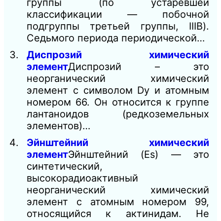
группы (по устаревшей
классификации — побочной
подгруппы третьей группы, IIIB).
Cедьмого периода периодической…
Диспрозий химический
элемент
Диспрозий – это
неорганический химический
элемент с символом Dy и атомным
номером 66. Он относится к группе
лантаноидов (редкоземельных
элементов)…
Эйнштейний химический
элемент
Эйнштейний (Es) — это
синтетический,
высокорадиоактивный
неорганический химический
элемент с атомным номером 99,
относящийся к актинидам. Не