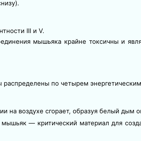
низу).
тности III и V.
соединения мышьяка крайне токсичны и яв
ы распределены по четырем энергетическим
нии на воздухе сгорает, образуя белый дым о
 мышьяк — критический материал для созд