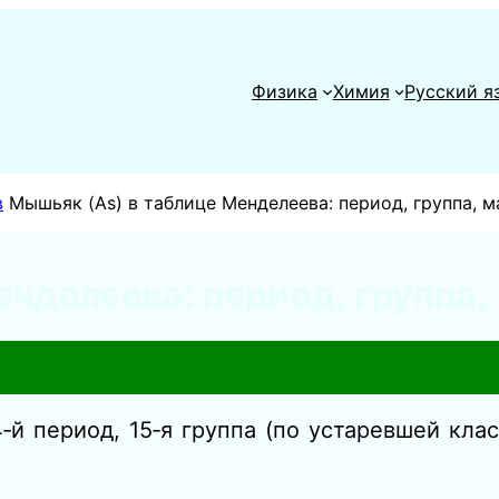
Физика
Химия
Русский я
в
Мышьяк (As) в таблице Менделеева: период, группа, м
нделеева: период, группа,
‑й период, 15‑я группа (по устаревшей кл