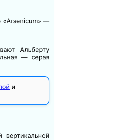
е «Arsenicum» —
вают Альберту
ильная — серая
лой
и
й вертикальной