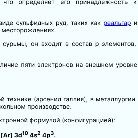
 что определяет его принадлежность к
виде сульфидных руд, таких как
реальгар
х месторождениях.
сурьмы, он входит в состав p-элементов, 
личие пяти электронов на внешнем уровне
 технике (арсенид галлия), в металлургии
екольном производстве.
ктронной формулой (конфигурацией):
10
2
3
[Ar] 3d
4s
4p
.