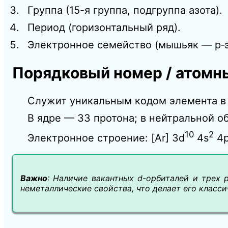
Группа (15-я группа, подгруппа азота).
Период (горизонтальный ряд).
Электронное семейство (мышьяк — p‑э
Порядковый номер / атомны
Служит уникальным кодом элемента в
В ядре — 33 протона; в нейтральной о
10
2
Электронное строение: [Ar] 3d
4s
4
Важно
: Наличие вакантных d-орбиталей и трех 
неметаллические свойства, что делает его класс