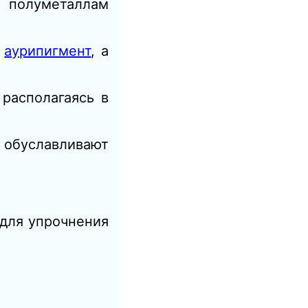
 полуметаллам
и
аурипигмент
, а
располагаясь в
 обуславливают
 для упрочнения