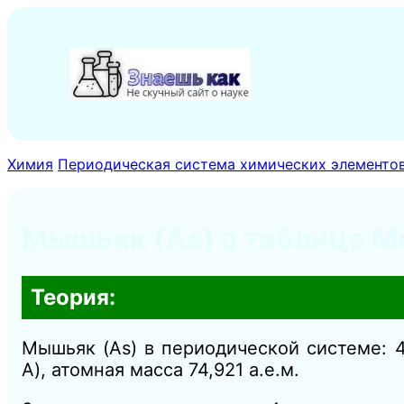
Перейти
к
содержимому
Химия
Периодическая система химических элементо
Мышьяк (As) в таблице Ме
Теория:
Мышьяк (As) в периодической системе: 4
A), атомная масса 74,921 а.е.м.