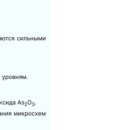
ляются сильными
 уровням.
ксида As
O
.
2
3
ания микросхем