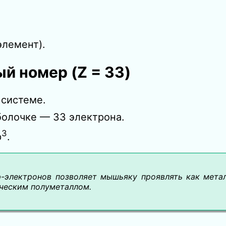
лемент).
й номер (Z = 33)
 системе.
болочке — 33 электрона.
3
p
.
p-электронов позволяет мышьяку проявлять как метал
ическим полуметаллом.