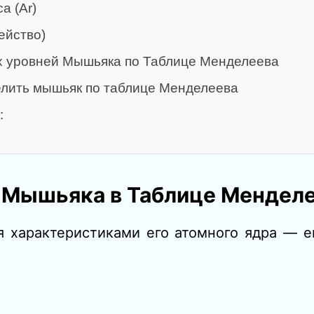
а (Ar)
ейство)
х уровней Мышьяка по Таблице Менделеева
елить мышьяк по таблице Менделеева
:
 Мышьяка в Таблице Мендел
 характеристиками его атомного ядра — е