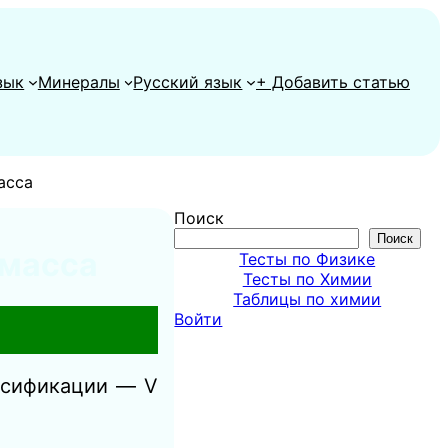
зык
Минералы
Русский язык
+ Добавить статью
асса
Поиск
Поиск
 масса
Тесты по Физике
Тесты по Химии
Таблицы по химии
Войти
ассификации — V