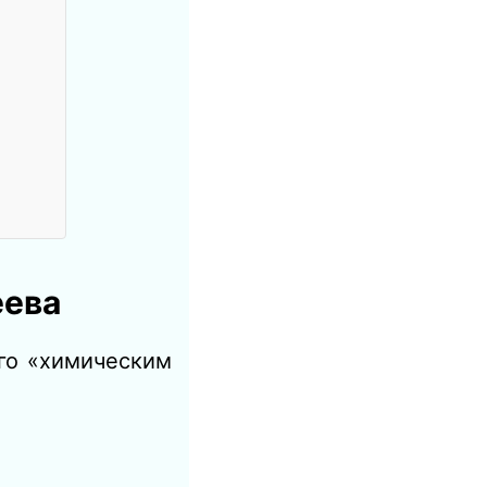
еева
го «химическим