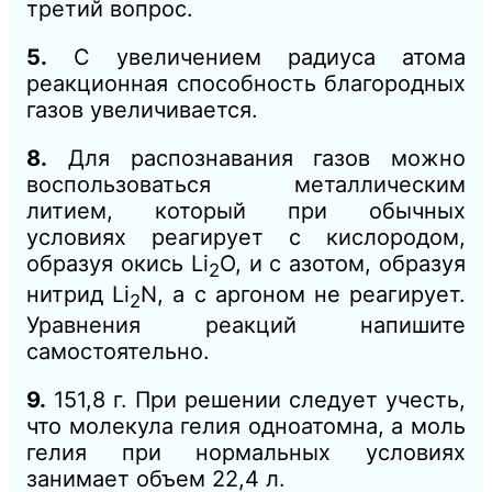
третий вопрос.
5.
С увеличением радиуса атома
реакционная способность благородных
газов увеличивается.
8.
Для распознавания газов можно
воспользоваться металлическим
литием, который при обычных
условиях реагирует с кислородом,
образуя окись Li
О, и с азотом, образуя
2
нитрид Li
N, а с аргоном не реагирует.
2
Уравнения реакций напишите
самостоятельно.
9.
151,8 г. При решении следует учесть,
что молекула гелия одноатомна, а моль
гелия при нормальных условиях
занимает объем 22,4 л.