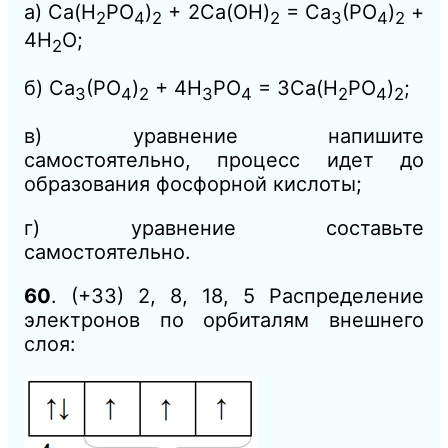
а) Са(Н
РO
)
+ 2Са(ОН)
= Са
(РO
)
+
2
4
2
2
3
4
2
4Н
O;
2
б) Са
(РO
)
+ 4Н
РO
= 3Са(Н
РO
)
;
3
4
2
3
4
2
4
2
в) уравнение напишите
самостоятельно, процесс идет до
образования фосфорной кислоты;
г) уравнение составьте
самостоятельно.
60
. (+33) 2, 8, 18, 5 Распределение
электронов по орбиталям внешнего
слоя: