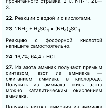
прочитанного отрывка. 2 0. NH
. 21.—
4
3.
22
. Реакции с водой и с кислотами.
23
. 2NH
+ H
SО
= (NH
)
SО
.
3
2
4
4
2
4
Реакцию с фосфорной кислотой
напишите самостоятельно.
24
. 16,7%; 64,4 г НСl.
27
. Из азота аммиак получают прямым
синтезом, азот из аммиака —
сжиганием аммиака в кислороде.
Получить из аммиака окись азота
можно каталитическим окислением
аммиака.
Получить нитрат аммония из аммиака