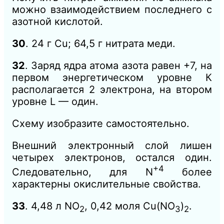
можно взаимодействием последнего с
азотной кислотой.
30
. 24 г Сu; 64,5 г нитрата меди.
32
. Заряд ядра атома азота равен +7, на
первом энергетическом уровне К
располагается 2 электрона, на втором
уровне L — один.
Схему изобразите самостоятельно.
Внешний электронный слой лишен
четырех электронов, остался один.
+4
Следовательно, для N
более
характерны окислительные свойства.
33
. 4,48 л NO
, 0,42 моля Cu(NO
)
.
2
3
2