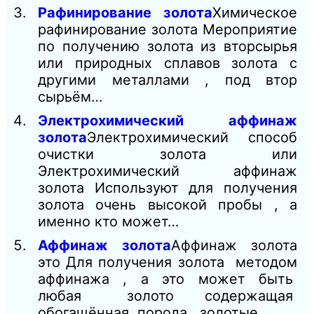
Рафинирование золота
Химическое
рафинирование золота Мероприятие
по получению золота из вторсырья
или природных сплавов золота с
другими металлами , под втор
сырьём…
Электрохимический аффинаж
золота
Электрохимический способ
очистки золота или
Электрохимический аффинаж
золота Используют для получения
золота очень высокой пробы , а
именно кто может…
Аффинаж золота
Аффинаж золота
это Для получения золота методом
аффинажа , а это может быть
любая золото содержащая
обогащённая порода , золотые…