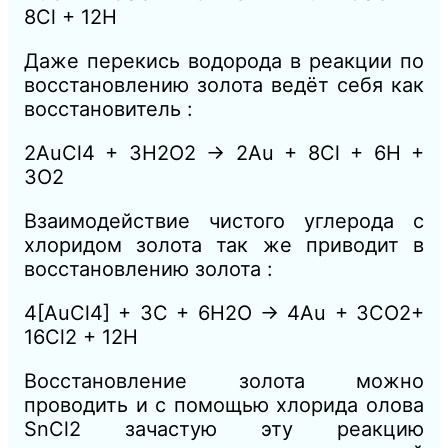
8Cl + 12H
Даже перекись водорода в реакции по
восстановлению золота ведёт себя как
восстановитель :
2AuCl4 + 3H2O2 → 2Au + 8Cl + 6H +
3O2
Взаимодействие чистого углерода с
хлоридом золота так же приводит в
восстановлению золота :
4[AuCl4] + 3C + 6H2O → 4Au + 3CO2+
16Cl2 + 12H
Восстановление золота можно
проводить и с помощью хлорида олова
SnCl2 зачастую эту реакцию