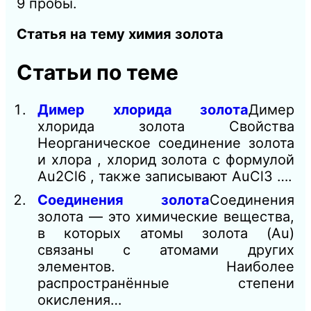
9 пробы.
Статья на тему химия золота
Статьи по теме
Димер хлорида золота
Димер
хлорида золота Свойства
Неорганическое соединение золота
и хлора , хлорид золота с формулой
Au2Cl6 , также записывают AuCl3 ….
Соединения золота
Соединения
золота — это химические вещества,
в которых атомы золота (Au)
связаны с атомами других
элементов. Наиболее
распространённые степени
окисления…