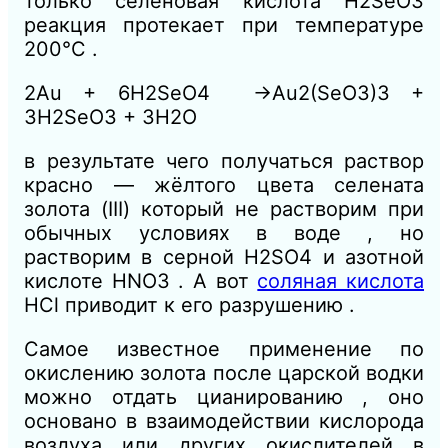
только селеновая кислота H2SeO3
реакция протекает при температуре
200°C .
2Au + 6H2SeO4 →Au2(SeO3)3 +
3H2SeO3 + 3H2O
в результате чего получаться раствор
красно — жёлтого цвета селената
золота (III) который не растворим при
обычных условиях в воде , но
растворим в серной H2SO4 и азотной
кислоте HNO3 . А вот
соляная кислота
HCl приводит к его разрушению .
Самое известное применение по
окислению золота после царской водки
можно отдать цианированию , оно
основано в взаимодействии кислорода
воздуха или других окислителей в