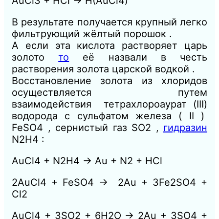
AuCl3 + HCl → H(AuCl4)
В результате получается крупный легко
фильтрующий жёлтый порошок .
А если эта кислота растворяет царь
золото
то
её назвали в честь
растворения золота царской водкой .
Восстановление золота из хлоридов
осуществляется путем
взаимодействия тетрахлороаурат (III)
водорода с сульфатом железа ( II )
FeSO4 , сернистый газ SO2 ,
гидразин
N2H4 :
AuCl4 + N2H4 → Au + N2 + HCl
2AuCl4 + FeSO4 → 2Au + 3Fe2SO4 +
Cl2
AuCl4 + 3SO2 + 6H2O → 2Au + 3SO4 +