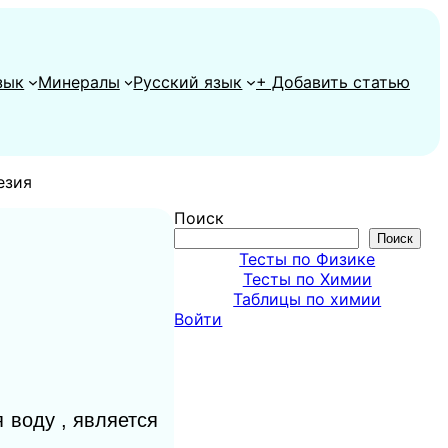
зык
Минералы
Русский язык
+ Добавить статью
езия
Поиск
Поиск
Тесты по Физике
Тесты по Химии
Таблицы по химии
Войти
 воду , является