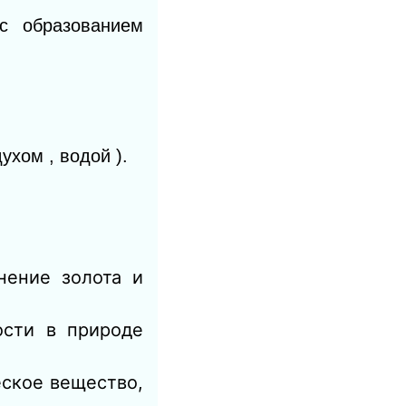
с образованием
ухом , водой ).
нение золота и
сти в природе
еское вещество,