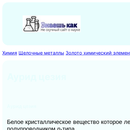
Перейти
к
содержимому
Химия
Щелочные металлы
Золото химический элемент
Аурид цезия
Аурид цезия
Белое кристаллическое вещество которое ле
полупроводником
n
-типа.