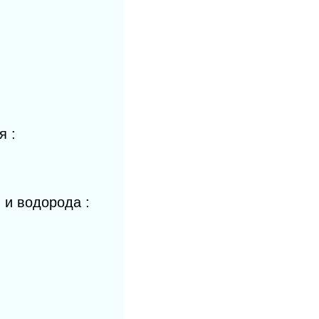
я :
 и водорода :