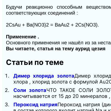
Будучи реакционно способным вещество
соответствующих соединений :
2CsAu + Ba(NO
3
)
2
= BaAu
2
+ 2Cs(NO
3
).
Применение .
Основного применения не нашёл из за нестаб
Вы читаете, статья на тему аурид цезия
Статьи по теме
Димер хлорида золота
Димер хлорид
хлора , хлорид золота с формулой Au2
Соли золота
ЧТО ТАКОЕ СОЛИ ЗОЛОТА
насчитывается от 15 до 20 минералов ,
Пероксид натрия
Пероксид натрия (ди
в состав которого входит натрий Na и