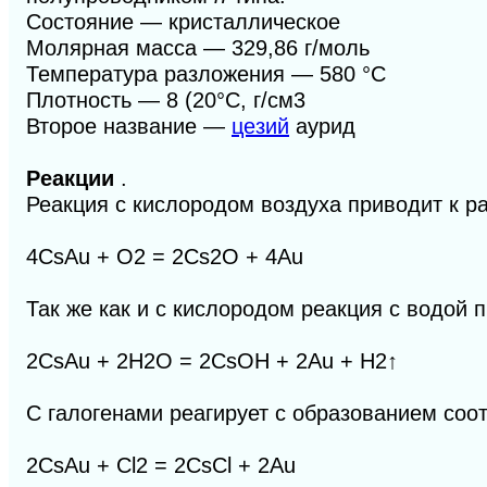
Состояние — кристаллическое
Молярная масса — 329,86 г/моль
Температура разложения — 580 °C
Плотность — 8 (20°C, г/см3
Второе название —
цезий
аурид
Реакции
.
Реакция с кислородом воздуха приводит к 
4CsAu + O
2
= 2Cs
2
O + 4Au
Так же как и с кислородом реакция с водой 
2CsAu + 2H
2
O = 2CsOH + 2Au + H
2
↑
С галогенами реагирует с образованием соо
2CsAu + Cl
2
= 2CsCl + 2Au