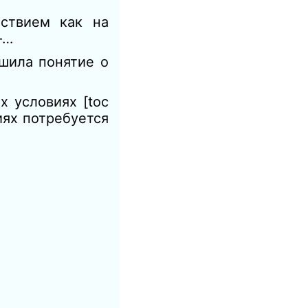
ствием как на
—…
ушила понятие о
 условиях [toc
иях потребуется