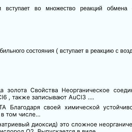
м вступает во множество реакций обмена 
ильного состояния ( вступает в реакцию с возд
а золота Свойства Неорганическое соеди
Cl6 , также записывают AuCl3 ….
 Благодаря своей химической устойчиво
 в том числе…
натриевый диоксид) это сложное неорганич
 кислород О2. Выпускается в виде…