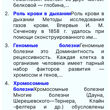
белковой — глобина,…
Роль крови в дыхании
Роль крови в
дыхании Методы исследования
газов крови. Впервые И. М.
Сеченову в 1858 г. удалось при
помощи сконструированного им…
Геномные болезни
Геномные
болезни это Доминантность и
рецессивность. Каждая клетка в
организме человека имеет парный
набор факторов развития —
хромосом и генов,…
Хромосомные
болезни
Хромосомные болезни
Многие болезни (Дауна,
Шерешевского—Тернера, Клайн
-фелтера и др.) обусловлены