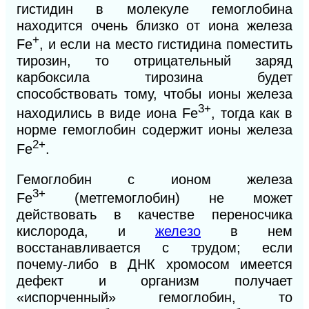
гистидин в молекуле гемоглобина
находится очень близко от иона железа
+
Fe
, и если на место гистидина поместить
тирозин, то отрицательный заряд
карбоксила тирозина будет
способствовать тому, чтобы ионы железа
3+
находились в виде иона Fe
, тогда как в
норме гемоглобин содержит ионы железа
2+
Fe
.
Гемоглобин с ионом железа
3+
Fe
(метгемоглобин) не может
действовать в качестве переносчика
кислорода, и
железо
в нем
восстанавливается с трудом; если
почему-либо в ДНК хромосом имеется
дефект и организм получает
«испорченный» гемоглобин, то