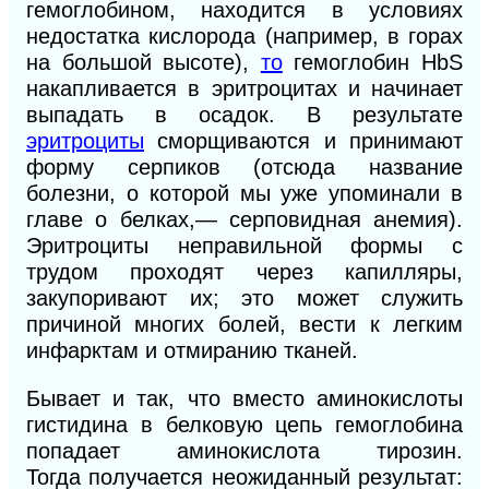
гемоглобином, находится в условиях
недостатка кислорода (например, в горах
на большой высоте),
то
гемоглобин HbS
накапливается в эритроцитах и начинает
выпадать в осадок. В результате
эритроциты
сморщиваются и принимают
форму серпиков (отсюда название
болезни, о которой мы уже упоминали в
главе о белках,— серповидная анемия).
Эритроциты неправильной формы с
трудом проходят через капилляры,
закупоривают их; это может служить
причиной многих болей, вести к легким
инфарктам и отмиранию тканей.
Бывает и так, что вместо аминокислоты
гистидина в белковую цепь гемоглобина
попадает аминокислота тирозин.
Тогда
получается неожиданный результат: