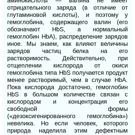
аминокислоты — валина не имеет
отрицательного заряда (в отличие от
глутаминовой кислоты), и поэтому у
гемоглобина, содержащего валин (его
обозначают HbS, а нормальный
гемоглобин НbА), распределение зарядов
иное. Мы знаем, как влияют величины
зарядов частиц белка на его
растворимость. Действительно, при
отщеплении кислорода от окиси
гемоглобина типа HbS получается продукт
менее растворимый, чем в случае НbА.
Пока кислорода достаточно, гемоглобин
HbS в большом количестве связан с
кислородом и концентрация его
свободной формы
(«дезоксигенированного гемоглобина»)
невелика. Но если человек, которого
природа наделила этим дефектным