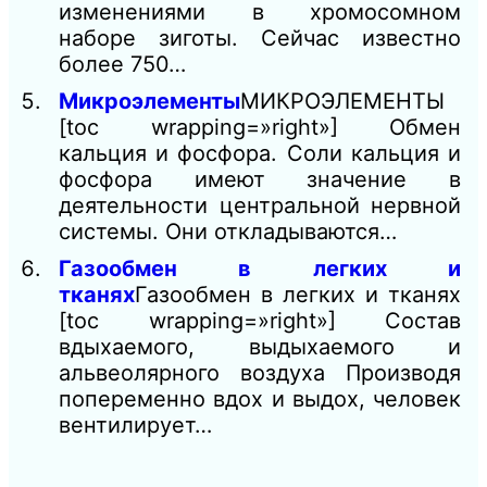
изменениями в хромосомном
наборе зиготы. Сейчас известно
более 750…
Микроэлементы
МИКРОЭЛЕМЕНТЫ
[toc wrapping=»right»] Обмен
кальция и фосфора. Соли кальция и
фосфора имеют значение в
деятельности центральной нервной
системы. Они откладываются…
Газообмен в легких и
тканях
Газообмен в легких и тканях
[toc wrapping=»right»] Состав
вдыхаемого, выдыхаемого и
альвеолярного воздуха Производя
попеременно вдох и выдох, человек
вентилирует…