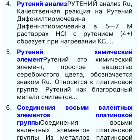
Рутений анализ
РУТЕНИЙ анализ Ru,
Качественная реакция на Рутений
Дифенилтиомочевина
Дифеннлтиомочевина в 5—7 М
растворах HCl с рутением (4+)
образует при нагревании КС,…
Рутений химический
элемент
Рутений это химический
элемент, простое вещество
серебристого цвета, обозначается
знаком Ru. Относится к платиновой
группе. Рутений как благородный
металл считается…
Соединения восьми валентных
элементов платиновой
группы
Соединения восьми
валентных элементов платиновой
группы Из металлов платиновой