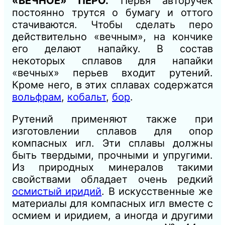
«ВЕЧНОЕ» ПЕРО.
Перья авторучек
постоянно трутся о бумагу и оттого
стачиваются. Чтобы сделать перо
действительно «вечным», на кончике
его делают напайку. В состав
некоторых сплавов для напайки
«вечных» перьев входит рутений.
Кроме него, в этих сплавах содержатся
вольфрам
,
кобальт
,
бор
.
Рутений применяют также при
изготовлении сплавов для опор
компасных игл. Эти сплавы должны
быть твердыми, прочными и упругими.
Из природных минералов такими
свойствами обладает очень редкий
осмистый иридий
. В искусственные же
материалы для компасных игл вместе с
осмием и иридием, а иногда и другими