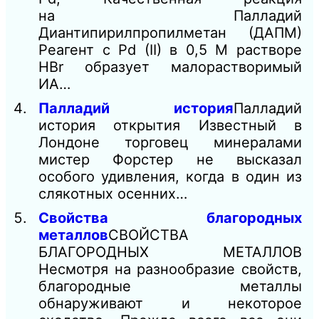
на Палладий
Диантипирилпропилметан (ДАПМ)
Реагент с Pd (II) в 0,5 М растворе
НВr образует малорастворимый
ИА…
Палладий история
Палладий
история открытия Известный в
Лондоне торговец минералами
мистер Форстер не высказал
особого удивления, когда в один из
слякотных осенних…
Свойства благородных
металлов
СВОЙСТВА
БЛАГОРОДНЫХ МЕТАЛЛОВ
Несмотря на разнообразие свойств,
благородные металлы
обнаруживают и некоторое