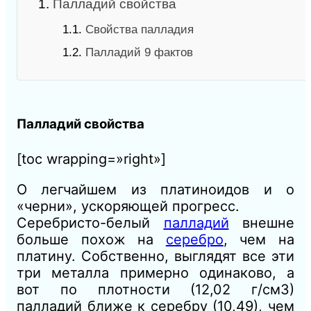
1.
Палладий свойства
1.1.
Свойства палладия
1.2.
Палладий 9 фактов
Палладий свойства
[toc wrapping=»right»]
О легчайшем из платиноидов и о
«черни», ускоряющей прогресс.
Серебристо-белый
палладий
внешне
больше похож на
серебро
, чем на
платину. Собственно, выглядят все эти
три металла примерно одинаково, а
вот по плотности (12,02 г/см3)
палладий ближе к серебру (10,49), чем