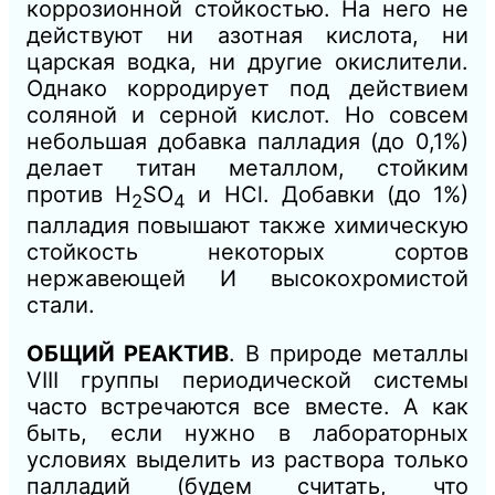
коррозионной стойкостью. На него не
действуют ни азотная кислота, ни
царская водка, ни другие окислители.
Однако корродирует под действием
соляной и серной кислот. Но совсем
небольшая добавка палладия (до 0,1%)
делает титан металлом, стойким
против H
SO
и НСl. Добавки (до 1%)
2
4
палладия повышают также химическую
стойкость некоторых сортов
нержавеющей И высокохромистой
стали.
ОБЩИЙ РЕАКТИВ
. В природе металлы
VIII группы периодической системы
часто встречаются все вместе. А как
быть, если нужно в лабораторных
условиях выделить из раствора только
палладий (будем считать, что