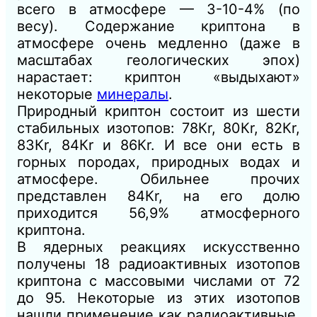
всего в атмосфере — 3-10-4% (по
весу). Содержание криптона в
атмосфере очень медленно (даже в
масштабах геологических эпох)
нарастает: криптон «выдыхают»
некоторые
минералы
.
Природный криптон состоит из шести
стабильных изотопов: 78Кr, 80Кr, 82Кr,
83Кr, 84Кr и 86Кr. И все они есть в
горных породах, природных водах и
атмосфере. Обильнее прочих
представлен 84Кr, на его долю
приходится 56,9% атмосферного
криптона.
В ядерных реакциях искусственно
получены 18 радиоактивных изотопов
криптона с массовыми числами от 72
до 95. Некоторые из этих изотопов
нашли применение как радиоактивные