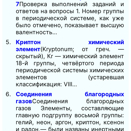
7
Проверка выполнений заданий и
ответов на вопросы 1. Номер группы
в периодической системе, как уже
было отмечено, показывает высшую
валентность…
Криптон химический
элемент
(Kryptonum; от греч. —
скрытый), Кr — химический элемент
18-й группы, четвёртого периода
периодической системы химических
элементов (устаревшая
классификация: VIII…
Соединения благородных
газов
Соединения благородных
газов Элементы, составляющие
главную подгруппу восьмой группы:
гелий, неон, аргон, криптон, ксенон
и радон,— были названы инертными