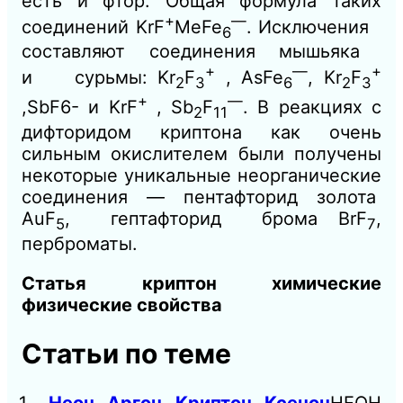
есть и фтор. Общая формула таких
+
—
соединений KrF
MeFe
. Исключения
6
составляют соединения мышьяка
+
—
+
и сурьмы: Kr
F
, AsFe
, Kr
F
2
3
6
2
3
+
—
,SbF6- и KrF
, Sb
F
. В реакциях с
2
11
дифторидом криптона как очень
сильным окислителем были получены
некоторые уникальные неорганические
соединения — пентафторид золота
AuF
, гептафторид брома BrF
,
5
7
перброматы.
Статья криптон химические
физические свойства
Статьи по теме