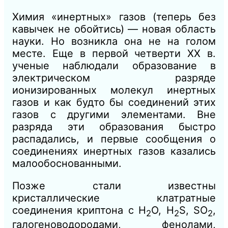
Химия «инертных» газов (теперь без
кавычек не обойтись) — новая область
науки. Но возникла она не на голом
месте. Еще в первой четверти XX в.
ученые наблюдали образование в
электрическом разряде
ионизированных молекул инертных
газов и как будто бы соединений этих
газов с другими элементами. Вне
разряда эти образования быстро
распадались, и первые сообщения о
соединениях инертных газов казались
малообоснованными.
Позже стали известны
кристаллические клатратные
соединения криптона с Н
O, H
S, SO
,
2
2
2
галогеноводородами, фенолами,