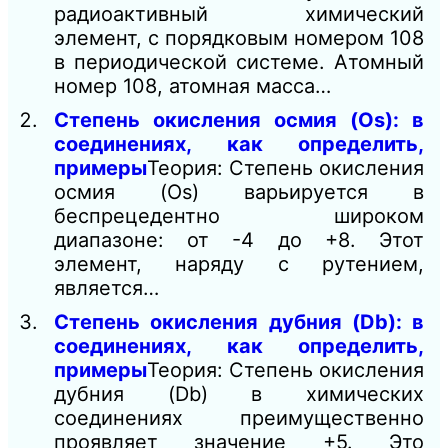
радиоактивный химический
элемент, с порядковым номером 108
в периодической системе. Атомный
номер 108, атомная масса…
Степень окисления осмия (Os): в
соединениях, как определить,
примеры
Теория: Степень окисления
осмия (Os) варьируется в
беспрецедентно широком
диапазоне: от -4 до +8. Этот
элемент, наряду с рутением,
является…
Степень окисления дубния (Db): в
соединениях, как определить,
примеры
Теория: Степень окисления
дубния (Db) в химических
соединениях преимущественно
проявляет значение +5. Это