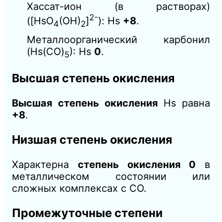
Хассат-ион (в растворах)
2-
([HsO
(OH)
]
): Hs
+8
.
4
2
Металлоорганический карбонил
(Hs(CO)
): Hs
0
.
5
Высшая степень окисления
Высшая степень окисления
Hs равна
+8
.
Низшая степень окисления
Характерна
степень окисления 0
в
металлическом состоянии или
сложных комплексах с CO.
Промежуточные степени