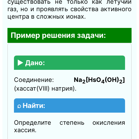
существовать не только как летучий
газ, но и проявлять свойства активного
центра в сложных ионах.
Пример решения задачи:
▶️ Дано:
Соединение:
Na
[HsO
(OH)
]
2
4
2
(хассат(VIII) натрия).
⌕ Найти:
Определите степень окисления
хассия.