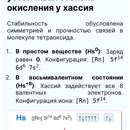
окисления у хассия
Стабильность обусловлена
симметрией и прочностью связей в
молекуле тетраоксида.
0
В простом веществе (Hs
)
: Заряд
14
равен
0
. Конфигурация:
[Rn] 5f
6
2
6d
7s
.
В восьмивалентном состоянии
+8
(Hs
)
: Хассий задействует все 8
валентных электронов.
14
Конфигурация иона:
[Rn] 5f
.