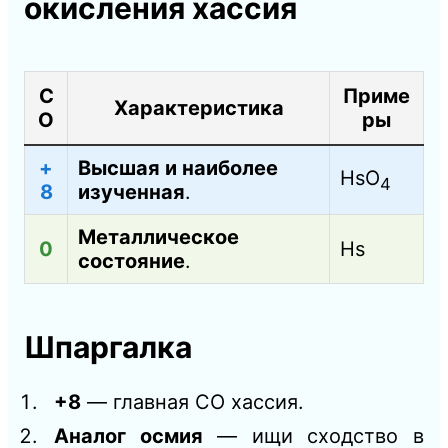
окисления хассия
С
Приме
Характеристика
О
ры
+
Высшая и наиболее
HsO
4
8
изученная
.
Металлическое
0
Hs
состояние
.
Шпаргалка
+8
— главная СО хассия.
Аналог осмия
— ищи сходство в