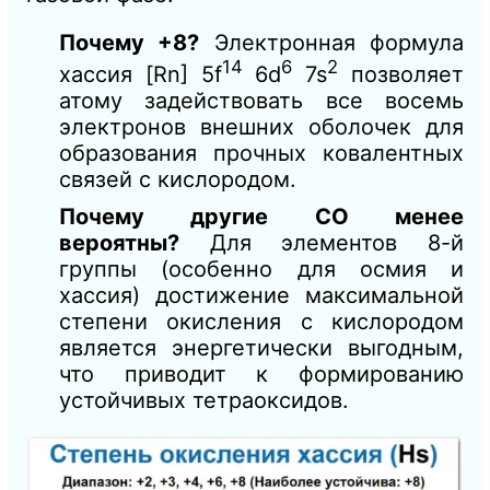
Почему +8?
Электронная формула
14
6
2
хассия [Rn] 5f
6d
7s
позволяет
атому задействовать все восемь
электронов внешних оболочек для
образования прочных ковалентных
связей с кислородом.
Почему другие СО менее
вероятны?
Для элементов 8-й
группы (особенно для осмия и
хассия) достижение максимальной
степени окисления с кислородом
является энергетически выгодным,
что приводит к формированию
устойчивых тетраоксидов.