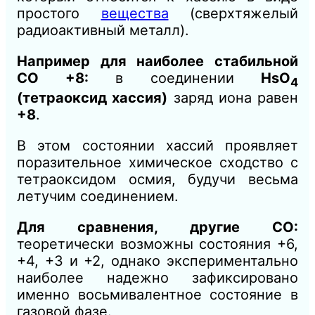
простого
вещества
(сверхтяжелый
радиоактивный металл).
Например для наиболее стабильной
СО +8:
в соединении
HsO
4
(тетраоксид хассия)
заряд иона равен
+8
.
В этом состоянии хассий проявляет
поразительное химическое сходство с
тетраоксидом осмия, будучи весьма
летучим соединением.
Для сравнения, другие СО:
теоретически возможны состояния +6,
+4, +3 и +2, однако экспериментально
наиболее надежно зафиксировано
именно восьмивалентное состояние в
газовой фазе.