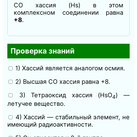
СО хассия (Hs) в этом
комплексном соединении равна
+8
.
Проверка знаний
1) Хассий является аналогом осмия.
2) Высшая СО хассия равна +8.
3) Тетраоксид хассия (HsO
) —
4
летучее вещество.
4) Хассий — стабильный элемент, не
имеющий радиоактивности.