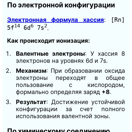
По электронной конфигурации
Электронная формула хассия
:
[Rn]
14
6
2
5f
6d
7s
.
Как происходит ионизация:
Валентные электроны
: У хассия 8
электронов на уровнях 6d и 7s.
Механизм
: При образовании оксида
электроны переходят в общее
пользование с кислородом,
формально определяя заряд
+8
.
Результат
: Достижение устойчивой
конфигурации за счет полного
использования валентной зоны.
По химическому соединению