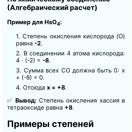
(Алгебраический расчет)
Пример для HsO
:
4
1. Степень окисления кислорода (O)
равна
-2
.
2. В соединении 4 атома кислорода:
4 · (-2) =
-8
.
3. Сумма всех СО должна быть 0: x
+ (-8) = 0.
4. Отсюда
x = +8
.
✅
Вывод:
Степень окисления хассия в
тетраоксиде равна
+8
.
Примеры степеней