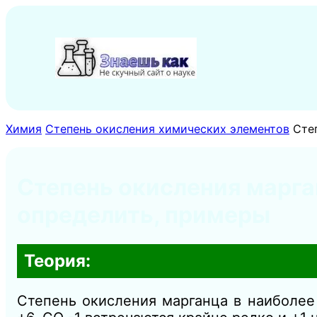
Перейти
к
содержимому
Химия
Степень окисления химических элементов
Сте
Степень окисления марган
определить, примеры
Теория:
Степень окисления марганца в наиболее 