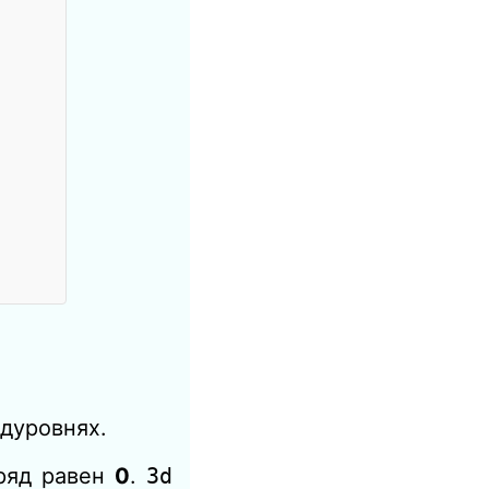
дуровнях.
аряд равен
0
.
3d