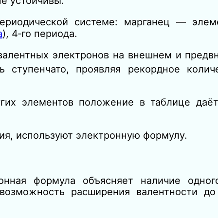
не устойчивы.
ериодической системе: марганец — элем
а
), 4‑го периода.
валентных электронов на внешнем и предв
ть ступенчато, проявляя рекордное колич
угих элементов положение в таблице даё
ия, используют электронную формулу.
ронная формула объясняет наличие одног
возможность расширения валентности до 