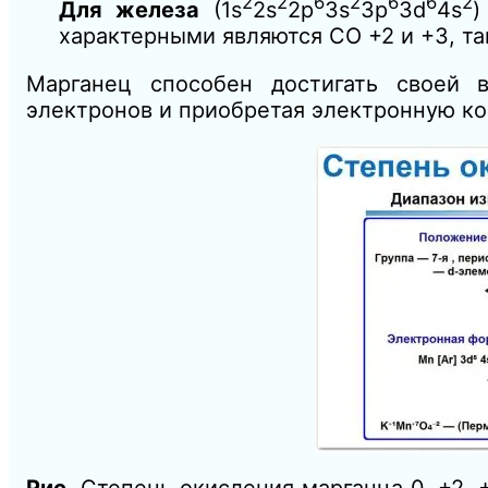
2
2
6
2
6
6
2
Для железа
(1s
2s
2p
3s
3p
3d
4s
)
характерными являются СО +2 и +3, та
Марганец способен достигать своей 
электронов и приобретая электронную кон
Рис
. Степень окисления марганца 0, +2, 