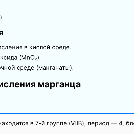
).
я
сления в кислой среде.
ксида (MnO₂).
чной среде (манганаты).
исления марганца
аходится в 7-й группе (VIIB), период — 4, б