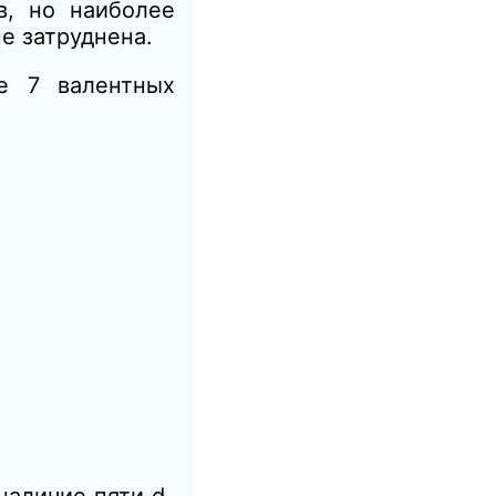
в, но наиболее
е затруднена.
е 7 валентных
наличие пяти d-