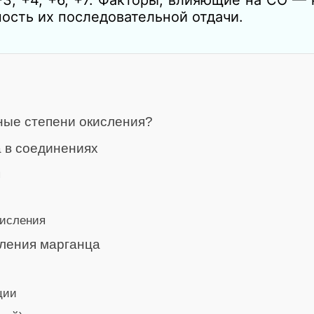
ость их последовательной отдачи.
ные степени окисления?
 в соединениях
я
кисления
сления марганца
ции