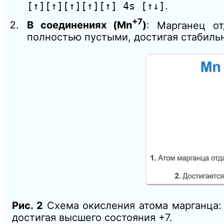
[↑][↑][↑][↑][↑] 4s [↑↓]
.
+7
В соединениях (Mn
)
: Марганец от
полностью пустыми, достигая стабиль
Рис. 2
Схема окисления атома марганца: 
достигая высшего состояния +7.