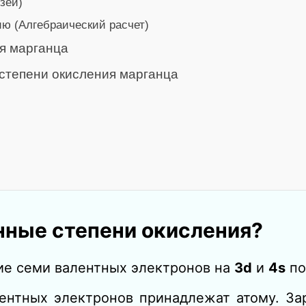
зей)
ю (Алгебраический расчет)
я марганца
степени окисления марганца
нные степени окисления?
ие семи валентных электронов на
3d
и
4s
по
лентных электронов принадлежат атому. З