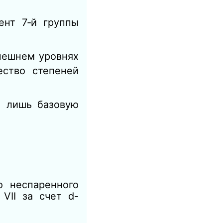
ент 7‑й группы
нешнем уровнях
ество степеней
т лишь базовую
о неспаренного
VII за счет d-