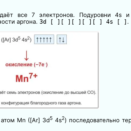
даёт все 7 электронов. Подуровни 4s и
ности аргона.
3d [ ][ ][ ][ ][ ] 4s [ ]
.
5
2
атом Mn ([Ar] 3d
4s
) последовательно те