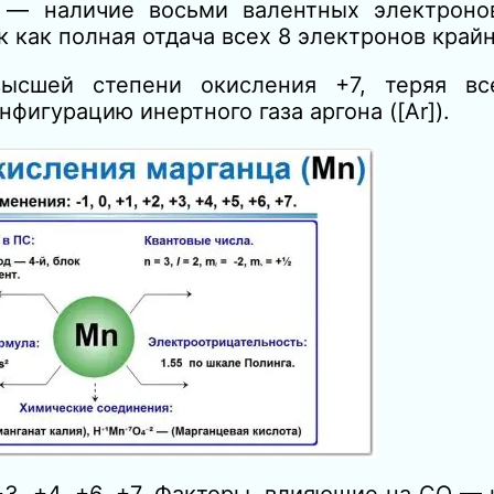
 — наличие восьми валентных электроно
к как полная отдача всех 8 электронов крайн
высшей степени окисления +7, теряя вс
фигурацию инертного газа аргона ([Ar]).
+3, +4, +6, +7. Факторы, влияющие на СО — 