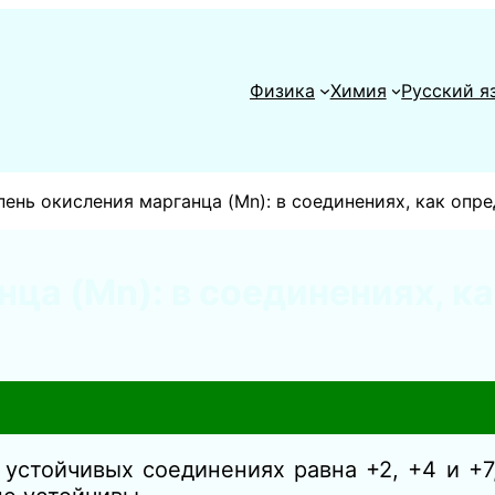
Физика
Химия
Русский я
пень окисления марганца (Mn): в соединениях, как опр
ца (Mn): в соединениях, к
устойчивых соединениях равна +2, +4 и +7,