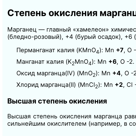
Степень окисления марганц
Марганец — главный «хамелеон» химическ
(бледно-розовый), +4 (бурый осадок), +6 
Перманганат калия (KMnO
): Mn
+7
, O 
4
Манганат калия (K
MnO
): Mn
+6
, O -2.
2
4
Оксид марганца(IV) (MnO
): Mn
+4
, O -
2
Хлорид марганца(II) (MnCl
): Mn
+2
, Cl 
2
Высшая степень окисления
Высшая степень окисления марганца ра
сильнейшим окислителем (например, в со