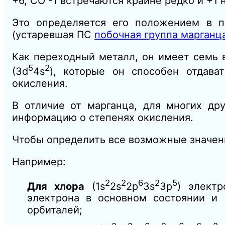
+6, СО -1 встречаются крайне редко и +1 
Это определяется его положением в п
(устаревшая ПС
побочная группа марганц
Как переходный металл, он имеет семь 
5
2
(3d
4s
), которые он способен отдава
окисления.
В отличие от марганца, для многих др
информацию о степенях окисления.
Чтобы определить все возможные значен
Например:
2
2
6
2
5
Для хлора
(1s
2s
2p
3s
3p
) элект
электрона в основном состоянии и 
орбиталей;