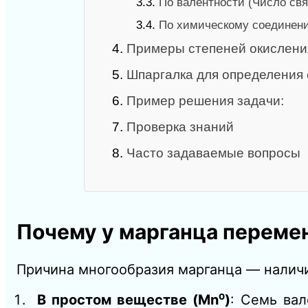
3.3.
По валентности (Число свя
3.4.
По химическому соединени
4.
Примеры степеней окислени
5.
Шпаргалка для определения 
6.
Пример решения задачи:
7.
Проверка знаний
8.
Часто задаваемые вопросы
Почему у марганца переме
Причина многообразия марганца — налич
В простом веществе (Mn⁰)
: Семь ва