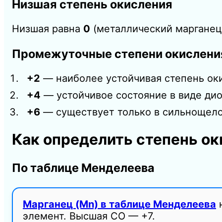
Низшая степень окисления
Низшая равна
0
(металлический марганец
Промежуточные степени окислени
+2
— наиболее устойчивая степень оки
+4
— устойчивое состояние в виде дио
+6
— существует только в сильнощело
Как определить степень ок
По таблице Менделеева
Марганец (Mn) в таблице Менделеева
н
элемент. Высшая СО — +7.