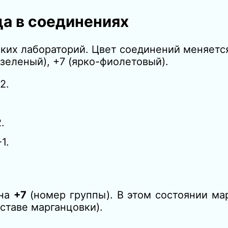
а в соединениях
их лабораторий. Цвет соединений меняется
(зеленый), +7 (ярко-фиолетовый).
-2.
2.
-1.
вна
+7
(номер группы). В этом состоянии ма
ставе марганцовки).