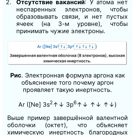
Отсутствие вакансий
: У атома нет
неспаренных электронов, чтобы
образовывать связи, и нет пустых
ячеек (на 3-м уровне), чтобы
принимать чужие электроны.
Рис
. Электронная формула аргона как
объяснение того почему аргон
проявляет такую инертность.
2
6
Ar
([Ne]
3s
↑↓
3p
↑↓
↑↓ ↑↓)
Выше пример завершённой валентной
оболочки (октет), что объясняет
химическую инертность благородных