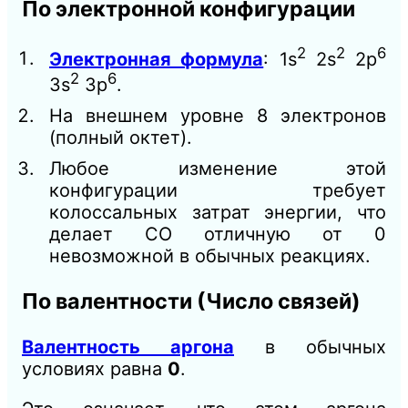
По электронной конфигурации
2
2
6
Электронная формула
: 1s
2s
2p
2
6
3s
3p
.
На внешнем уровне 8 электронов
(полный октет).
Любое изменение этой
конфигурации требует
колоссальных затрат энергии, что
делает СО отличную от 0
невозможной в обычных реакциях.
По валентности (Число связей)
Валентность аргона
в обычных
условиях равна
0
.