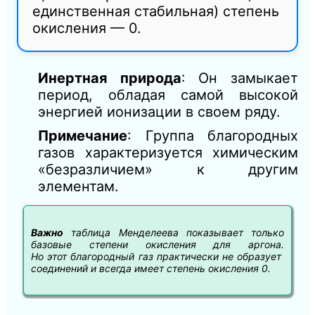
единственная стабильная) степень
окисления — 0.
Инертная природа
: Он замыкает
период, обладая самой высокой
энергией ионизации в своем ряду.
Примечание
: Группа благородных
газов характеризуется химическим
«безразличием» к другим
элементам.
Важно
таблица Менделеева показывает только
базовые степени окисления для аргона.
Н
о
этот
благородный
газ
практически
не
образует
соединений
и
всегда
имеет
степень
окисления
0
.