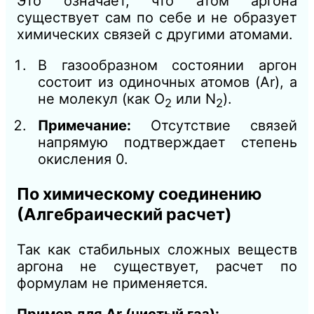
Это означает, что атом аргона
существует сам по себе и не образует
химических связей с другими атомами.
В газообразном состоянии аргон
состоит из одиночных атомов (Ar), а
не молекул (как O
или N
).
2
2
Примечание:
Отсутствие связей
напрямую подтверждает степень
окисления 0.
По химическому соединению
(Алгебраический расчет)
Так как стабильных сложных веществ
аргона не существует, расчет по
формулам не применяется.
Пример для Ar (чистый газ):