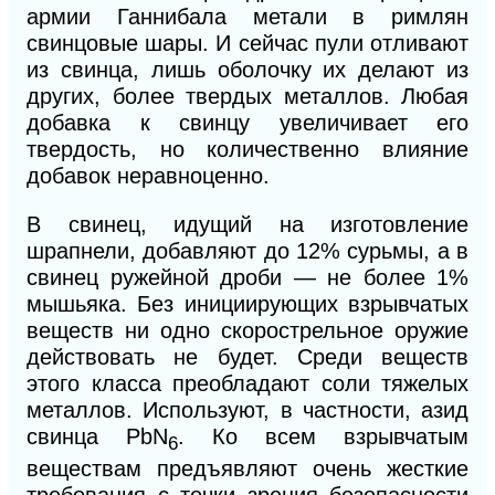
армии Ганнибала метали в римлян
свинцовые шары. И сейчас пули отливают
из свинца, лишь оболочку их делают из
других, более твердых металлов.
Любая
добавка к свинцу увеличивает его
твердость, но количественно влияние
добавок неравноценно.
В свинец, идущий на изготовление
шрапнели, добавляют до
12%
сурьмы, а в
свинец ружейной дроби — не более
1%
мышьяка.
Без инициирующих взрывчатых
веществ ни одно скорострельное оружие
действовать не будет. Среди веществ
этого класса преобладают соли тяжелых
металлов. Используют, в частности, азид
свинца PbN
. Ко всем взрывчатым
6
веществам предъявляют очень жесткие