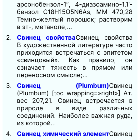
арсонобензол-1″, 4-диазоамино-1,1′-
бензол C18H15O5N6As, ММ 470,28
Темно-желтый порошок; растворим
в эт-, метаноле,…
Свинец свойства
Свинец свойства
В художественной литературе часто
приходится встречаться с эпитетом
«свинцовый». Как правило, он
означает тяжесть в прямом или
переносном смысле;…
Свинец (Plumbum)
Свинец
(Plumbum) [toc wrapping=»right»] Ат.
вес 207,21. Свинец встречается в
природе в виде различных
соединений. Наиболее важная руда,
из которой…
Свинец химический элемент
Свинец