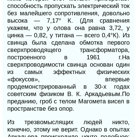
способность пропускать электрический ток
без малейшего сопротивления, довольно
высока — 7,17° К. (Для сравнения
укажем, что у олова она равна 3,72, у
цинка — 0,82, у титана — всего 0,4°К). Из
свинца была сделана обмотка первого
сверхпроводящего трансформатора,
построенного в 1961 г.На
сверхпроводимости свинца основан один
из самых эффектных физических
«фокусов», впервые
продемонстрированный в 30-х годах
советским физиком
В.
К. Аркадьевым.По
преданию, гроб с телом Магомета висел в
пространстве без опор.
Из трезвомыслящих людей никто,
конечно, этому не верит. Однако в опытах
Аркадьева происходило нечто подобное: