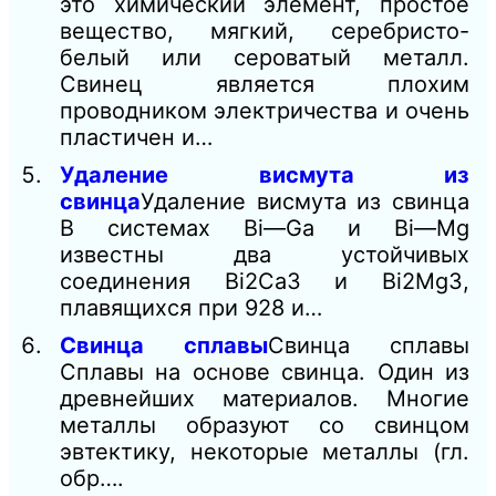
это химический элемент, простое
вещество, мягкий, серебристо-
белый или сероватый металл.
Свинец является плохим
проводником электричества и очень
пластичен и…
Удаление висмута из
свинца
Удаление висмута из свинца
В системах Bi—Ga и Bi—Mg
известны два устойчивых
соединения Bi2Ca3 и Bi2Mg3,
плавящихся при 928 и…
Свинца сплавы
Свинца сплавы
Сплавы на основе свинца. Один из
древнейших материалов. Многие
металлы образуют со свинцом
эвтектику, некоторые металлы (гл.
обр….