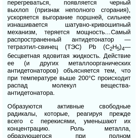
перегреваться, появляется черный
выхлоп (признак неполного сгорания),
ускоряется выгорание поршней, сильнее
изнашивается шатувно-кривошипный
механизм, теряется мощность…
Самый
распространенный антидетонатор —
тетраэтил-свинец (ТЭС) Рb (С
Н
)
—
2
5
4
бесцветная ядовитая жидкость. Действие
ее (и других металлоорганических
антидетонаторов) объясняется тем, что
при температуре выше 200°С происходит
распад молекул вещества-
антидетонатора.
О
б
разуются активные свободные
радикалы, которые, реагируя прежде
всего с перекисями, уменьшают их
концентрацию. Роль металла,
образующегося при полном