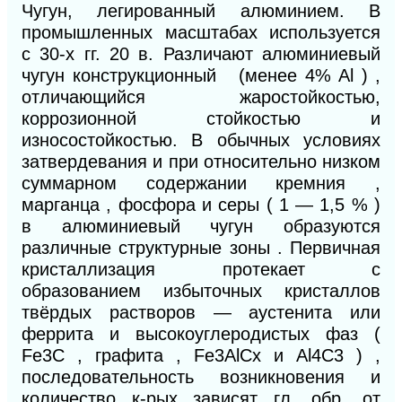
Чугун, легированный алюминием. В
промышленных масштабах используется
с 30-х гг. 20 в. Различают алюминиевый
чугун конструкционный (менее 4% Al ) ,
отличающийся жаростойкостью,
коррозионной стойкостью и
износостойкостью. В обычных условиях
затвердевания и при относительно низком
суммарном содержании кремния ,
марганца , фосфора и серы ( 1 — 1,5 % )
в алюминиевый чугун образуются
различные структурные зоны . Первичная
кристаллизация протекает с
образованием избыточных кристаллов
твёрдых растворов — аустенита или
феррита и высокоуглеродистых фаз (
Fe3C , графита , Fe3AlCx и Al4C3 ) ,
последовательность возникновения и
количество к-рых зависят гл. обр. от