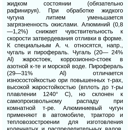
жидком состоянии (обязательно
рафинируя). При обработке жидкого
чугуна литием уменьшается
загрязненность окислами. Алюминий (0,8
—1,2%) снижает чувствительность к
скорости затвердевания отливки в форме.
К специальным А. ч. относятся, напр.,
чугаль и пирофераль. Чугаль (20— 24%
Al) жаростоек, коррозионно-стоек в
азотной к-те и морской воде. Пирофераль
(29—31% Аl) отличается
износостойкостью ори повышенных т-рах,
высокой жаростойкостью (вплоть до т-ры
плавлении 1240° С), но склонен к
самопроизвольному распаду при
комнатной т-ре. Алюминиевый чугун
применяют в автомобиле, тракторо и
тепловозостроении для изготовления
коленчатых и распределительных валов,