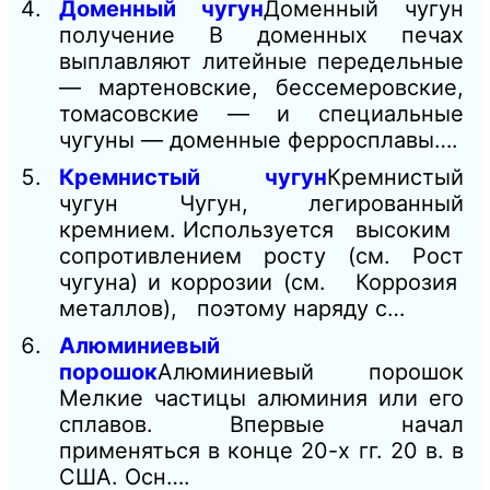
Доменный чугун
Доменный чугун
получение В доменных печах
выплавляют литейные передельные
— мартеновские, бессемеровские,
томасовские — и специальные
чугуны — доменные ферросплавы….
Кремнистый чугун
Кремнистый
чугун Чугун, легированный
кремнием. Используется высоким
сопротивлением росту (см. Рост
чугуна) и коррозии (см. Коррозия
металлов), поэтому наряду с…
Алюминиевый
порошок
Алюминиевый порошок
Мелкие частицы алюминия или его
сплавов. Впервые начал
применяться в конце 20-х гг. 20 в. в
США. Осн….