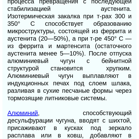
процесса превращения с последующей
стабилизацией аустенита.
Изотермическая закалка при т-рах 300 и
350° С способствует образованию
микроструктуры, состоящей из феррита и
аустенита (20—50%), а при т-ре 450° С —
из феррита и мартенсита (остаточного
аустенита менее 5—10%). После отпуска
алюминиевый чугун с бейнитной
структурой становится хрупким.
Алюминиевый чугун выплавляют в
индукционных печах под слоем шлака,
разливая в сухие песчаные формы через
тормозящие литнико
вые системы.
Алюминий
, способствующий
десульфурации чугуна, вводят с шихтой,
присаживают в кусках под зеркало
расплава или в ковш, добавляют в