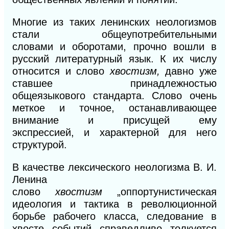
Многие из таких ленинских неологизмов
стали общеупотребительными
словами
и
оборотами, прочно вошли в
русский литературный язык.
К
их числу
относится
и
слово
хвостизм,
давно уже
ставшее принадлежностью
общеязыкового стандарта. Слово очень
меткое
и
точное, останавливающее
внимание и присущей ему
экспрессией,
и
характерной для него
структурой.
В качестве лексического неологизма В. И.
Ленина
слово
хвостизм
„оппортунистическая
идеология и тактика в революционной
борьбе рабочего класса, следование в
хвосте событий справедливо толкуется