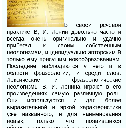
В
своей речевой
практике
В; И.
Ленин довольно часто и
всегда очень оригинально и удачно
прибегал к своим собственным
неологизмам, индивидуально авторским В
только ему присущим новообразованиям.
Последние наблюдаются у него и в
области фразеологии,
и
среди слов.
Лексические и фразеологические
неологизмы
В. И.
Ленина играют в его
произведениях самую различную роль.
Они используются и для более
выразительной и
яркой характеристики
уже
названного, и
для наименования
новых, только что появившихся
общественных явлений
и понятий.