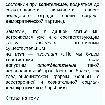
состоянии при капитализме, подняться до
сознательности активности своего
передового отряда, своей социа
л
-
демократической партии»).
Заметим, что в данной статье мы
встречаемся уже
и о
соответствующим
слову
хвостизм
агентивным
существи
тельным
на
ист
—
хвостит
(,,Но мы будем
хвостистами, если
допустим
отождествление
такой
первоначальной, ipso facto не более, как
тред-юнионистской формы борьбы с
всесторонней и сознательной социал-
демократической борьбой
«).
Статья на тему