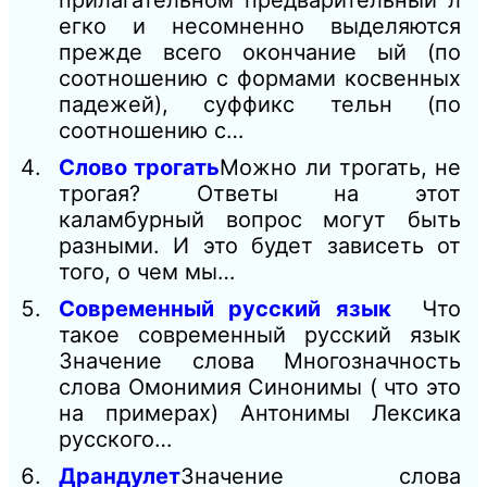
прилагательном предварительный л
егко и несомненно выделяются
прежде всего окончание ый (по
соотношению с формами косвенных
падежей), суффикс тельн (по
соотношению с…
Слово трогать
Можно ли трогать, не
трогая? Ответы на этот
каламбурный вопрос могут быть
разными. И это будет зависеть от
того, о чем мы…
Современный русский язык
Что
такое современный русский язык
Значение слова Многозначность
слова Омонимия Синонимы ( что это
на примерах) Антонимы Лексика
русского…
Драндулет
Значение слова