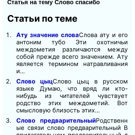
Статья на тему Слово спасибо
Статьи по теме
Ату значение слова
Слова ату и его
антоним тубо Эти охотничьи
междометия различаются между
собой прежде всего значением. Ату
является термином натравливания
и…
Слово цыц
Слово цыц в русском
языке Думаю, что вряд ли кто-
нибудь из читателей чувствует
родство этих междометий. Вот
смысловую близость этих…
Слово предварительный
Родственн
ые связи слово предварительный В