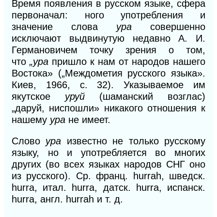
Время появления в русском языке, сфера
первоначал: ного употребления и
значение слова
ура
совершенно
исключают выдвинутую недавно А. И.
Германовичем точку зрения о том,
что
„ура
пришло к нам от народов
нашего
Востока» („Междометия русского языка».
Киев, 1966, с. 32). Указываемое им
якутское
уруй
(шаманский возглас)
„даруй, ниспошли» никакого отношения к
нашему
ура
не имеет.
Слово
ура
известно не только русскому
языку, но и употребляется во многих
других (во всех языках народов СНГ оно
из русского). Ср. франц. hurrah, шведск.
hurra, итал. hurra, датск.
hurra,
испанск.
hurra, англ. hurrah и т. д.