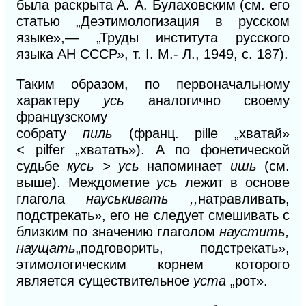
была раскрыта
А. А.
Булаховским (см. его
статью „Деэтимологизация в русском
языке»,— „Труды института русского
языка
АН
СССР», т.
I.
М.- Л., 1949, с. 187).
Таким образом, по первоначальному
характеру
усь
аналогично своему
французскому
собрату
пиль
(франц.
pille
„хватай»
<
pilfer
„хватать»).
А
по фонетической
судьбе
кусь > усь
напоминает
ишь
(см.
выше). Междометие
усь
лежит в основе
глагола
науськивать ,,
натравливать,
подстрекать», его не следует смешивать с
близким по значению глаголом
наустить,
наущать
„подговорить, подстрекать»,
этимологическим корнем которого
является существительное
уста
„рот».