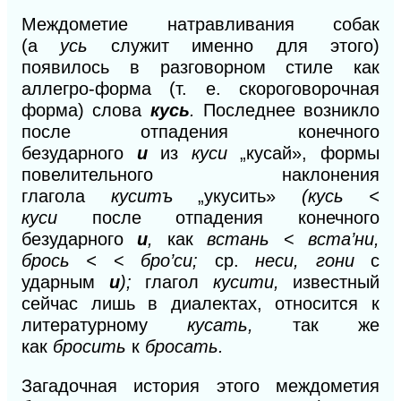
Междометие натравливания собак
(а
усь
служит именно для этого)
появилось в разговорном стиле как
аллегро-форма (т. е. скороговорочная
форма) слова
кусь
.
Последнее возникло
после отпадения конечного
безударного
и
из
куси
„кусай», формы
повелительного наклонения
глагола
куситъ
„укусить»
(кусь <
куси
после отпадения конечного
безударного
и
,
как
встань
<
вста’ни,
брось <
<
бро’си;
ср.
неси, гони
с
ударным
и
);
глагол
кусити,
известный
сейчас лишь в диалектах, относится к
литературному
кусать,
так же
как
бросить
к
бросать.
Загадочная история этого междометия