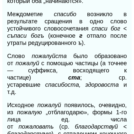
который
оба „начинаются».
Междометие
спасибо
возникло в
результате сращения в одно слово
устойчивого словосочетания
спаси
бог
<
съпаси богъ
(конечное
г
отпало после
утраты редуцированного
ъ
).
Слово
пожалуйста
было образовано
от
пожалуй
с помощью частицы (а точнее
— суффикса, восходящего к
частице)
ста
; ср.
устаревшие
спасибоста, здоровоста
и
т.д.
Исходное
пожалуй
появилось, очевидно,
из
пожалую
„отблагодарю», формы 1-го
лица ед. числа
от
пожаловать
(ср.
благодарствуй <
благодарствую
),
с отпадением конечного