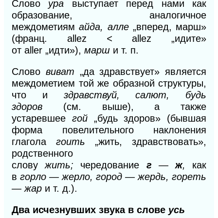
Слово
ура
выступает перед нами как
образование, аналогичное
междометиям
айда, алле
„вперед, марш»
(франц.
allez
<
allez
„идите»
от
aller
„идти»),
марш
и т. п.
Слово
виват
„да здравствует» является
междометием той же образной структуры,
что и
здравствуй, салют, будь
здоров
(см. выше), а также
устаревшее
гой
„будь здоров» (бывшая
форма повелительного наклонения
глагола
гоить
„жить, здравствовать»,
родственного
слову
жить;
чередование
г
—
ж
,
как
в
горло — жерло, город — жердь, гореть
— жар
и т. д.).
Два исчезнувших звука в слове
усь