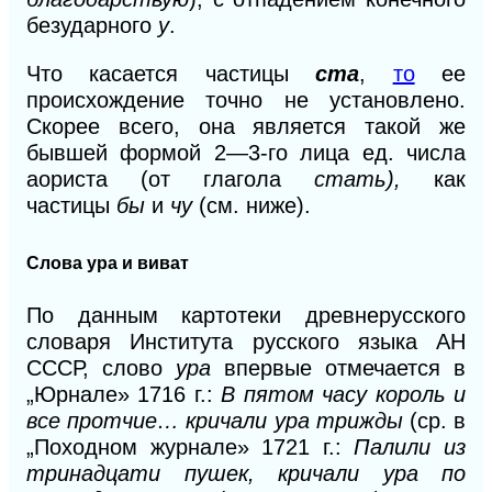
безударного
у
.
Что касается частицы
ста
,
то
ее
происхождение точно не установлено.
Скорее всего, она является такой же
бывшей формой 2—3-го лица ед. числа
аориста (от глагола
стать),
как
частицы
бы
и
чу
(см. ниже).
Слова ура и виват
По данным картотеки древнерусского
словаря Института русского языка АН
СССР, слово
ура
впервые отмечается в
„Юрнале» 1716 г.:
В пятом часу король и
все протчие… кричали ура трижды
(ср. в
„Походном журнале» 1721 г.:
Палили из
тринадцати пушек, кричали ура по