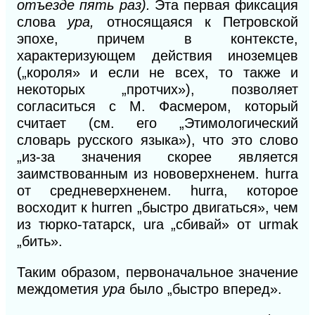
отъезде пять раз).
Эта первая фиксация
слова
ура,
относящаяся к Петровской
эпохе, причем в контексте,
характеризующем действия иноземцев
(„короля» и если не всех, то также и
некоторых „протчих»), позволяет
согласиться с М. Фасмером, который
считает (см. его „Этимологический
словарь русского языка»), что это слово
„из-за значения скорее является
заимствованным из нововерхненем. hurra
от средневерхненем. hurra, которое
восходит к hurren „быстро двигаться», чем
из тюрко-татарск, ura „сбивай» от urmak
„бить».
Таким образом, первоначальное значение
междометия
ура
было „быстро вперед».