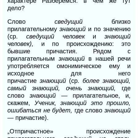
характере Разберемся: в чем же тут
дело?
Слово
сведущий
близко
прилагательному
знающий
и по значению
(ср.
сведущий человек
и
знающий
человек),
и по происхождению: это
бывшие причастия. Рядом с
прилагательным
знающий
в
нашей речи
употребляется омонимическое ему и
исходное для него
причастие
знающий
(ср.
более знающий,
самый знающий, очень знающий,
где
слово
знающий —
прилагательное, и,
скажем,
Ученик, знающий это прошло,
ошибаться не будет,
где слово
знающий
—
причастие).
„Отпричастное» происхождение