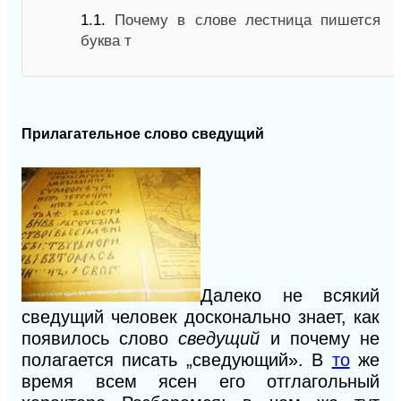
1.1.
Почему в слове лестница пишется
буква т
Прилагательное слово
сведущий
Далеко не всякий
сведущий человек досконально знает, как
появилось слово
сведущий
и почему не
полагается писать „с
в
едующий».
В
то
же
время всем ясен его отглагольный