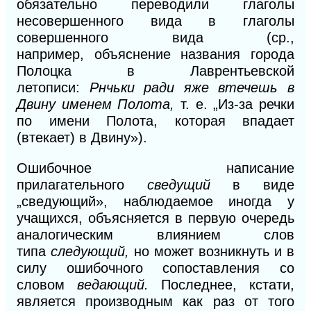
обязательно переводили глаголы
несовершенного вида в глаголы
совершенного вида (ср.,
например,
объяс
нение названия города
Полоцка в Лаврентьевской
летописи:
Рнчьки ради яже втечешь в
Двину именем Полота,
т. е. „Из-за речки
по имени Полота, которая впадает
(втекает) в Двину»).
Ошибочное написание
прилагательного
сведущий
в виде
„сведующий», наблюдаемое иногда у
учащихся, объясняется в первую очередь
аналогическим влиянием слов
типа
следующий,
но может возникнуть и в
силу ошибочного сопоставления со
словом
ведающий.
Последнее, кстати,
является производным как раз от того