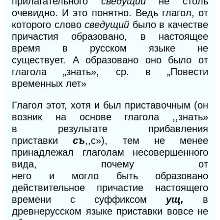
прилагательного
сведущий
не столь
очевидно. И это понятно. Ведь глагол, от
которого слово
сведущий
было в качестве
причастия образовано,
в
настоящее
время в русском языке не
существует.
А
образовано оно было от
глагола
„знать»,
ср.
в
„Повести
временных лет»
Глагол этот, хотя и был приставочным
(он
возник на
основе глагола ,,знать»
в
результате прибавле
ния
приставки
съ
,,с»),
тем не менее
принадлежал
гла
голам несовершенного
вида, почему от
него
и
могло
быть
образовано
действительное причастие настоящего
времени с суффиксом
ущ,
в
древнерусском языке приставки
вовсе не