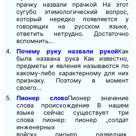
прачку назвали прачкой На этот
сугубо этимологический вопрос,
который нередко появляется у
говорящих на русском языке,
ответить нетрудно. Достаточно
вспомнить…
Почему руку назвали рукой
Как
была названа рука Как известно,
предметы и явления называются по
какому-либо характерному для них
признаку. Поэтому в момент
своего…
Пионер слово
Пионер значение
слова происхождение В нашем
языке сейчас существует три
слова пионер: пионер „солдат
инженерных
войск», пионер „разведчик,