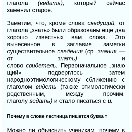
глагола
(ведать),
который сейчас
заменил старое
.
Заметим, что, кроме слова
сведущий,
от
глагола „знать» были образованы еще два
хорошо известных вам слова. Это
вынесенное в заглавие заметки
существительное
сведения
(ср.
знания
—
от
знать)
и
слово
свидетель.
Первоначальное
„знаю
щий» подверглось затем
народноэтимологическому сближению с
глаголом
ви
деть
(также этимологически
родственным, между прочим,
глаголу
ведать)
и стало писаться с
и
.
Почему в слове лестница пишется буква т
Можно ли объяснить ученикам, почему в