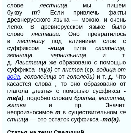
слове
лестница
мы пишем
букву
m
?
Если привлечь факты
древнерусского языка — можно, и очень
легко. В древнерусском языке было
слово
лнствица.
Оно превратилось
в
лестницу
под влиянием слов с
суффиксом
-ница
типа
сахарница,
звонница, чернильница
и т.
д.
Лгьствица
же образовано с помощью
суффикса
-иц(а)
от
лнства
(ср.
водица от
вода
, гололедица
от
гололедь)
и т. д. Что
касается слова
,
то оно образовано от
глагола
„лезть» с помощью суффикса
-
тв(а)
,
подобно словам
бритва, молитва,
жатва
и пр. Значит,
непроизносимое
т
в
существительном
ле
стница
— это остаток суффикса
-тв(а).
Статья на тему Сведущий