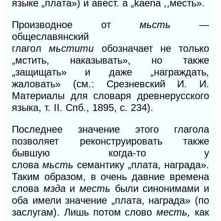
языке „плата»)
и
авест. а „kaena ,,месть».
Производное от
мьсть
—
общеславянский
глагол
мьстити
обозначает не только
„мстить, наказывать», но также
„защищать» и даже „награждать,
жаловать» (см.: Срезневский И.
И.
Материалы для словаря древнерусского
языка, т. II. Спб., 1895, с. 234).
Последнее значение этого глагола
позволяет реконструировать также
бывшую когда-то у
слова
мьсть
семантику „плата, награда».
Таким образом, в очень давние времена
слова
мзда
и
месть
были синонимами и
оба имели значение „плата, награда» (по
заслугам). Лишь потом слово
месть,
как