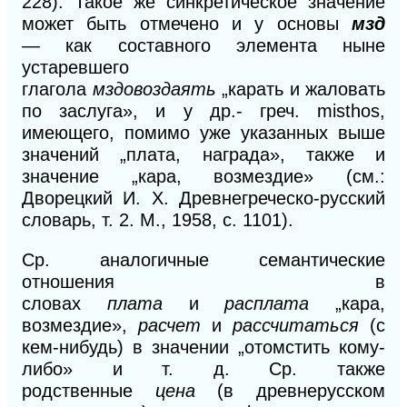
228). Такое же синкретическое значение
может быть отмечено и
у основы
мзд
—
как составного элемента ныне
устаревшего
глагола
мздовоздаять
„карать и жаловать
по заслуга», и у др.- греч. misthos,
имеющего, помимо уже указанных выше
значений „плата, награда», также и
значение „кара, возмездие» (см.:
Дворецкий И. X. Древнегреческо-русский
словарь, т. 2. М., 1958, с. 1101).
Ср. аналогичные семантические
отношения в
словах
плата
и
расплата
„кара,
возмездие»,
расчет
и
рассчи
таться
(с
кем-нибудь) в значении „отомстить кому-
либо»
и
т. д. Ср. также
родственные
цена
(в древнерусском