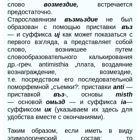
слово
возмездие,
встречается
предостаточно.
Старославянизм
възмьздие
не был
образован с помощью приставки
въз
—
и
суффикса
uj
как может показаться с
первого взгляда, а представляет собой
слово, возникшее путем
словообразовательного калькирования
др.-греч. antimisthia „плата, воздаяние
вознаграждение, возмездие,
т.е.
посредством
его последовательной
поморфемной „съемки?: приставки
anti
—
приставкой
въз
-,
основы
misth
—
основой
омьзд
—
и суффикса
iа
—
суффиксом
ик
(указываем их здесь для
удобства вместе с окончаниями).
Таким образом,
если иметь
в виду
этимологический
состав; то