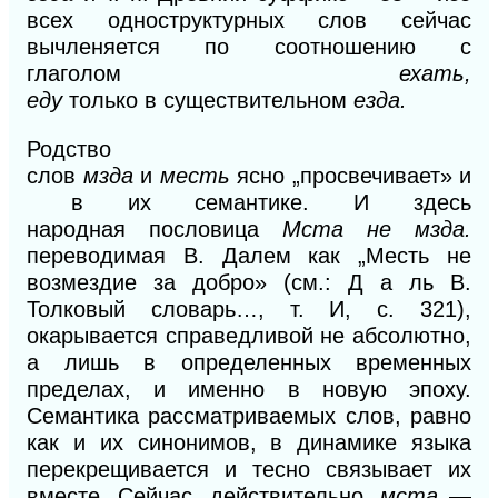
всех одноструктурных слов сейчас
вычленяется по соотношению с
глаголом
ехать,
еду
только
в
существительном
езда.
Родство
слов
мзда
и
месть
ясно
„просвечивает»
и
в
их
семантике. И здесь
народная
пословица
Мста
не
мзда.
переводимая В. Далем как „Месть не
возмездие за добро» (см.: Д а ль В.
Толковый словарь…, т. И, с. 321),
окаpывается справедливой не абсолютно,
а лишь в определенных временных
пределах, и именно в новую эпоху.
Семантика рассматриваемых слов, равно
как и их синонимов, в динамике языка
перекрещивается и тесно связывает их
вместе. Сейчас, действительно,
мста
—