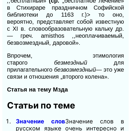
,,
бесплатный»
(ср.
„бесплатное лечение»
в Стихираре праздничном Софийской
библиотеки до 1163 г.)> то оно,
вероятно,
представляет собой известную
с XI в.
с
ловооб
разовательную кальку др.
— греч. amisthos ,,неоплачивае
мый,
безвозмездный, даровой».
Впрочем, этимология
старого
безмездный
для
прилагательного
безвозмездный
— это уже
связи
и
отношения „второго колена».
Статья на тему Мзда
Статьи по теме
Значение слов
Значение слов в
русском языке очень интересно и