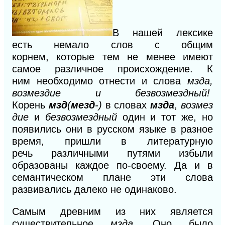
В нашей
лексике
есть немало
слов с
общим
корнем,
которые тем
не менее имеют
самое различное происхож
дение. К
ним
необходимо отнести и слова
мзда,
возмездие и безвозмездный!
Корень
мзд
(
мезд
-)
в
словах
мзда
,
возмез
дие
и
безвозмездный
один и тот же, но
появились они
в русском
языке
в
разное
время, пришли в литературную
речь
различными путями избыли
образованы каждое
по-своему. Да и
в
семантическом плане эти слова
развивались
далеко не одинаково.
Самым древним из них является
существительное
мзда.
Оно было