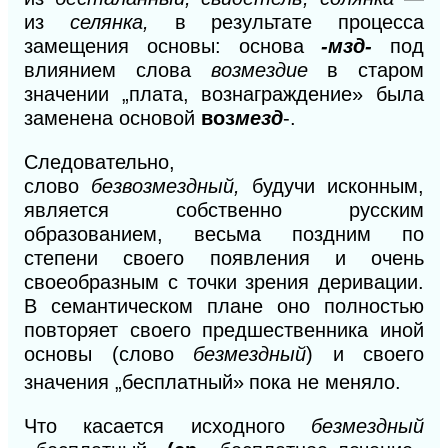
из
селянка,
в результате процесса
замещения основы: основа
-мзд-
под
влиянием слова
возмездие
в старом
значении „плата, вознаграждение» была
заменена основой
воз
мезд
-.
Следовательно,
слово
безвозмездный,
будучи исконным,
является собственно русским
образованием, весьма поздним по
степени своего появления и очень
своеобразным с точки зрения деривации.
В семантическом плане оно полностью
повторяет своего предшественника иной
основы (слово
безмездный
)
и своего
значения „бесплатный»
пока
не меняло.
Что касается исходного
безмездный