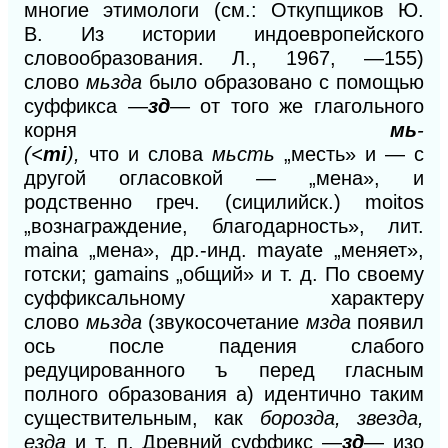
многие этимологи (см.:
О
ткуп
щ
иков Ю.
В.
Из
истории индоевропейского
словообразования. Л.,
1967,
—155)
с
лово
мьзда
было образовано с по
мощью
суффикса
—
зд
—
от того же глагольного
корня
мь
-
(<
mi
),
что
и
слова
мьсть
„месть»
и —
с
другой огласовкой
—
„мена», и
родственно греч. (сицилийск.) moitos
„вознаграждение, благодарность», лит.
maina „мена», др.-инд. mayate „меняет»,
готски; gamains „общий»
и
т. д.
По своему
суффиксальному характеру
слово
мьзда
(звукосочетание
мзда
появил
ось после падения слабого
редуцированного
ъ
перед гласным
полного образования а) идентично таким
существительным, как
борозда, звезда,
езда
и т.
п. Древний суффикс
—
зд
—
изо