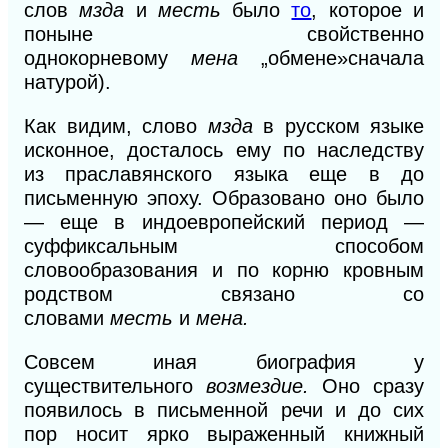
слов
мзда
и
месть
было
то
, которое и
поныне свойственно
однокорневому
мена
„обмене»сначала
натурой).
Как видим, слово
мзда
в русском языке
исконное, досталось ему по наследству
из праславянского языка еще в до
письменную эпоху
.
Образовано оно было
— еще в индоевропейский период —
суффиксальным способом
словообразования
и
по корню кровным
родством связано со
словами
месть
и
мена.
Совсем иная биография у
существительного
возмездие.
Оно сразу
появилось в письменной речи и до сих
пор носит ярко выраженный книжный