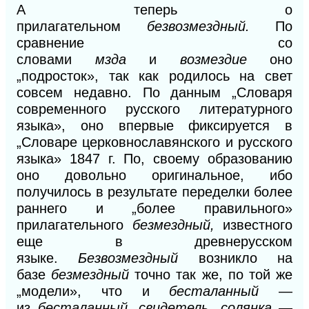
А теперь о
прилагательном
безвозмездный.
По
сравнение со
словами
мзда
и
возмездие
оно
„подросток», так как родилось на свет
совсем недавно. По данным „Словаря
современного русского литературного
языка», оно впервые фиксируется в
„Словаре церковнославянского и русского
языка»
1847
г. По, своему образованию
оно довольно оригинальное, ибо
получилось в результате переделки более
раннего и
„более правильного»
прилагательного
безмездный,
известного
еще в древнерусском
языке.
Без
возмездный
возникло на
базе
безмездный
точно так же, по той же
„модели», что и
бесталанный
—
из
бесталанн
ы
й, свидетель, солянка
—