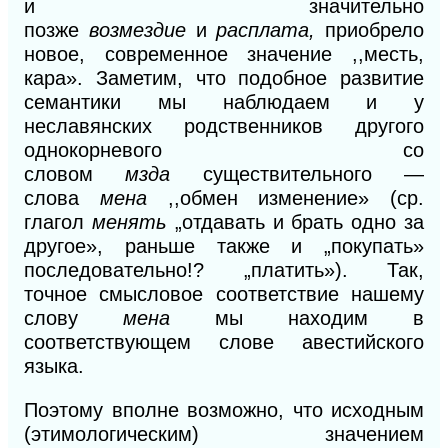
и значительно
позже
возмездие
и
расплата,
приобрело
новое, современное значение ,,месть,
кара». Заметим, что подобное развитие
семантики мы наблюдаем и у
неславянских родственников другого
однокорневого со
словом
мзда
существительного —
слова
мена
,,обмен изменение» (ср.
глагол
менять
„отдавать и брать одно за
другое», раньше также и „покупать»
последовательно!? „платить»). Так,
точное смысловое соответствие нашему
слову
мена
мы находим в
соответствующем слове авестийского
языка.
Поэтому вполне возможно, что исходным
(этимологическим) значением