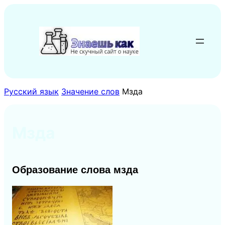
Перейти
к
содержимому
Русский язык
Значение слов
Мзда
Мзда
Образование слова мзда