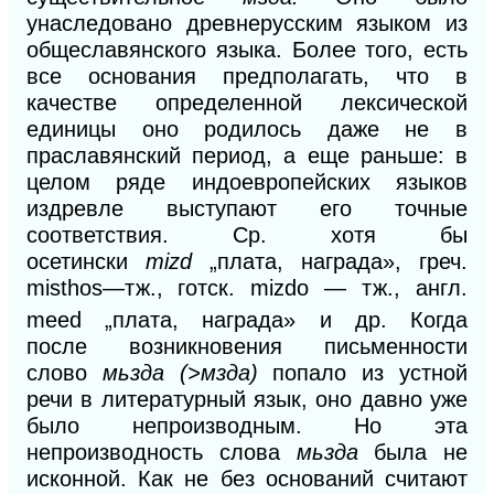
унаследовано древнерусским языком из
общеславянского языка. Более того, есть
все основания предполагать, что в
качестве определенной лексической
единицы оно родилось даже не в
праславянский период,
а
еще раньше: в
целом ряде индоевропейских языков
издревле выступают его точные
соответствия.
Ср.
хотя бы
осетински
mi
zd
„плата, награда», греч.
misthos—тж.,
готск. mizdo — тж., англ.
meed „плата, награда» и др. Когда
после
возникновения письменности
слово
мьзда (>мзда)
попало из устной
речи в литературный язык, оно давно уже
было непроизводным. Но эта
непроизводность слова
мьзда
была не
исконной. Как не без оснований считают