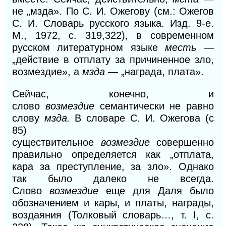
не „мзда». По С. И. Ожегову (см.: Ожегов
С. И. Словарь русского языка. Изд. 9-е.
М., 1972, с. 319,322), в современном
русском литературном языке
месть
—
„действие в отплату за причиненное зло,
возмездие», а
мзда —
„награда, плата».
Сейчас, конечно, и
слово
возмездие
семантически не равно
слову
мзда.
В словаре С. И. Ожегова (с
85)
существительное
возмездие
совершенно
правильно определяется как „отплата,
кара за преступление, за зло». Однако
так было далеко не всегда.
Слово
возмездие
еще для Даля было
обозначением и кары, и платы, награды,
воздаяния (Толковый словарь…, т.
I,
с.