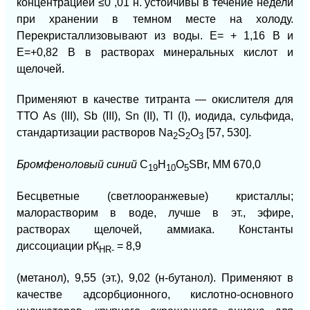
концентрацией ≤0 ,01 н. устойчивы в течение недели
при хранении в темном месте на холоду.
Перекристаллизовывают из воды. E= + 1,16 В и
E=+0,82 В в растворах минеральных кислот и
щелочей.
Применяют в качестве титранта — окислителя для
ТТО As (III), Sb (III), Sn (II), Tl (I), иодида, сульфида,
стандартизации растворов Na
S
O
[57, 530].
2
2
3
Бромфеноловый синий
C
H
O
SBr, MM 670,0
19
10
5
Бесцветные (светлооранжевые) кристаллы;
малорастворим в воде, лучше в эт., эфире,
растворах щелочей, аммиака. Константы
диссоциации рК
= 8,9
HR-
(метанол), 9,55 (эт.), 9,02 (н-бутанол). Применяют в
качестве адсорбционного, кислотно-основного