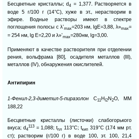
Бесцветные кристаллы; d
= 1,377. Растворяется в
4
воде 5 г/100 г (14°С), хуже в эт., нерастворим в
эфире. Водные растворы имеют в спектре
поглощения полосы с λ’
=203 нм, lgE=3,88, λ»
=
mах
mах
= 254 нм, lg E=2,20 и λ»’
=280нм, lg=3,00.
mах
Применяют в качестве растворителя при отделении
рения, вольфрама [80], осадителя металлов (III),
металлов (IV), обнаружения окислителей.
Антипирин
1-Фенил-2,3-диметил-5-пиразолон
C
H
N
O, ММ
11
l2
2
188,22
Бесцветные кристаллы (листочки) слабогорького
113
вкуса; d
= 1,088; t
113°С; t
319°С (174 мм рт.
4
пл
кип
ст); растворим (г/100 г) в воде 100, эт. 100, 21,4