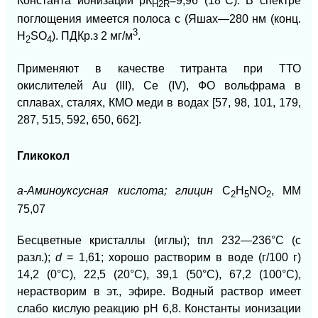
Константа ионизации рК
=9,96
(18°С).
В спектре
H2R
поглощения имеется полоса с
(Яшах—
280 нм (конц.
3
H
SO
). ПДКр.з 2 мг/м
.
2
4
Применяют в качестве титранта при ТТО
окислителей Au (III), Се (IV), ФО вольфрама в
сплавах, сталях, КМО меди в водах [57, 98, 101, 179,
287, 515, 592, 650, 662].
Гликокол
а-Аминоуксусная кислота; глицин
C
H
NO
, ММ
2
5
2
75,07
Бесцветные кристаллы (иглы); t
пл
232—236°С (с
разл.);
d
= 1,61; хорошо растворим в воде (г/100 г)
14,2 (0°С), 22,5 (20°С), 39,1 (50°С), 67,2 (100°С),
нерастворим в эт., эфире. Водный раствор имеет
слабо кислую реакцию рН 6,8. Константы ионизации