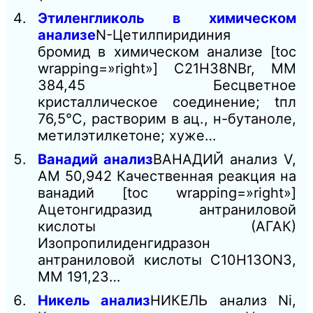
Этиленгликоль в химическом
анализе
N-Цетилпиридиния
бромид в химическом анализе [toc
wrapping=»right»] C21H38NBr, ММ
384,45 Бесцветное
кристаллическое соединение; tпл
76,5°С, растворим в ац., н-бутаноле,
метилэтилкетоне; хуже…
Ванадий анализ
ВАНАДИЙ анализ V,
AM 50,942 Качественная реакция на
ванадий [toc wrapping=»right»]
Ацетонгидразид антраниловой
кислоты (АГАК)
Изопропилиденгидразон
антраниловой кислоты C10H13ON3,
ММ 191,23…
Никель анализ
НИКЕЛЬ анализ Ni,