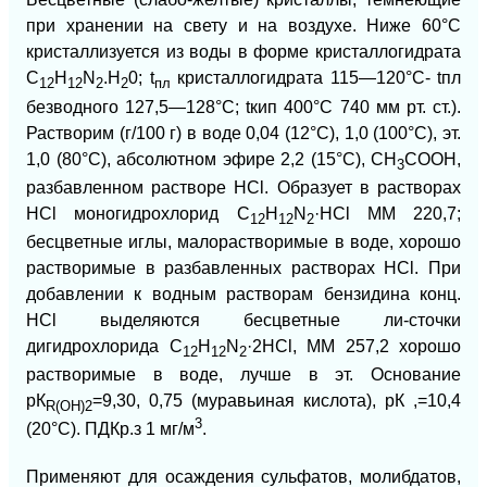
при хранении на свету и на воздухе. Ниже 60°С
кристаллизуется из воды в форме кристаллогидрата
C
H
N
.H
0; t
кристаллогидрата 115—120°С- t
пл
12
12
2
2
пл
безводного 127,5—128°С; t
кип
400°С 740 мм рт. ст.).
Растворим (г/100 г) в воде 0,04 (12°С), 1,0 (100°С), эт.
1,0 (80°С), абсолютном эфире 2,2 (15°С), СН
СООН,
3
разбавленном растворе НСl. Образует в растворах
НСl моногидрохлорид C
H
N
·HCl
ММ 220,7;
12
1
2
2
бесцветные иглы, малорастворимые в воде, хорошо
ра
створимые в разбавленных растворах НСl. При
добавлении к водным растворам бензидина конц.
НСl выделяются бесцветные ли-сточки
дигидрохлорида C
H
N
·2HCl, ММ 257,2 хорошо
12
12
2
растворимые в воде, лучше в эт. Основание
рК
=9,30, 0,75 (муравьиная кислота), рК ,=10,4
R(OH)2
3
(20°С). ПДКр.з 1 мг/м
.
Применяют для осаждения сульфатов, молибдатов,