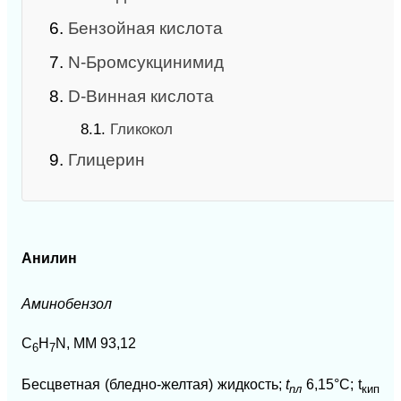
6.
Бензойная кислота
7.
N-Бромсукцинимид
8.
D-Винная кислота
8.1.
Гликокол
9.
Глицерин
Анилин
Аминобензол
C
H
N, ММ 93,12
6
7
Бесцветная (бледно-желтая) жидкость;
t
6,15°С; t
nл
кип