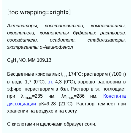
[toc wrapping=»right»]
Активаторы, восстановители, комплексанты,
окислители, компоненты буферных растворов,
соосадители, осадители, стабилизаторы,
экстрагенты о-Аминофенол
C
H
NO, ММ 109,13
6
7
Бесцветные кристаллы; t
174°С; растворим (г/100 г)
пл
в воде 1,7 (0°С),
эт.
4,3 (0°С), хорошо растворим в
эфире; нерастворим в бзл. Раствор в эт. поглощает
при λ’
=235 нм, λ»
=286 нм.
Константа
mах
mах
диссоциации
рК=9,28 (21°С). Раствор темнеет при
хранении на воздухе и на свету.
С кислотами и щелочами образует соли.