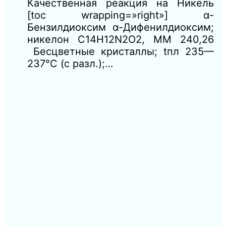
Качественная реакция на Никель
[toc wrapping=»right»] α-
Бензилдиоксим α-Дифенилдиоксим;
никелон C14H12N2O2, ММ 240,26
Бесцветные кристаллы; tпл 235—
237°С (с разл.);…