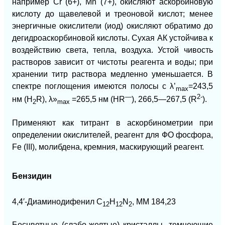
например Cr (6+), Мn (7+), окисляют аскорбиновую
кислоту до щавелевой и треоновой кислот; менее
энергичные окислители (иод) окисляют обратимо до
дегидроаскорбиновой кислоты. Сухая АК устойчива к
воздействию света, тепла, воздуха. Устой чивость
растворов зависит от чистоты реагента и воды; при
хранении титр раствора медленно уменьшается. В
спектре поглощения имеются полосы с λ’
=243,5
mах
—
2-
нм (Н
R), λ»
=265,5 нм (HR
),
266,5—267,5 (R
).
2
mах
Применяют как титрант в аскорбинометрии при
определении окислителей, реагент для ФО фосфора,
Fe (III), молибдена, кремния, маскирующий реагент.
Бензидин
4,4′-Диаминодифенил C
H
N
, ММ 184,23
12
12
2
Бесцветные (слабо-желтые) кристаллы, темнеющие