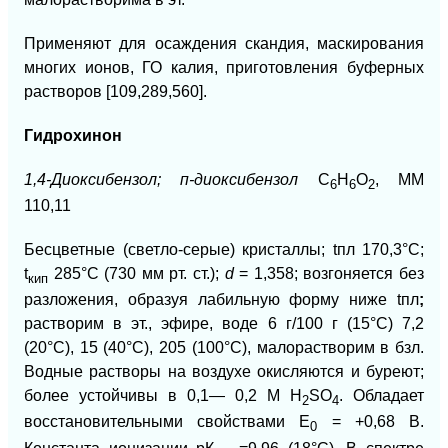
Применяют для осаждения скандия, маскиро
вания
многих ионов, ГО калия, приготовления буферных
растворов [109,289,560].
Гидрохинон
1,4
-Диоксибензол; п-диоксибензол
С
Н
О
, ММ
6
6
2
110,11
Бесцветные (светло-серые) кристаллы; t
пл
170,3°С;
t
285°С (730 мм рт. ст.);
d
=
1,358; возгоняется без
кип
разложения, образуя лабильную форму ниже t
пл
;
растворим в эт., эфире, воде 6 г/100 г (15°С) 7,2
(20°С), 15 (40°С), 205 (100°C), малорастворим в бзл.
Водные растворы на воздухе окисляются и буреют;
более устойчивы в 0,1— 0,2 М H
SO
. Обладает
2
4
восстановительными свойствами E
= +0,68 В.
0