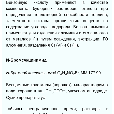
Бензойную кислоту применяют в качестве
компонента буферных растворов, эталона при
определении теплотворной способности топлива,
элементного состава органических веществ на
содержание углерода, водорода. Бензоат аммония
применяют для отделения алюминия и его аналогов
от металлов (II) путем осаждения, экстракции, ГО
алюминия, разделения Cr (VI) и Сr (III).
N-Бромсукцинимид
N-Бромной кислоты имид
С
Н
NO
Вr,
ММ 177,99
4
4
2
Бесцветные кристаллы (порошок); малорастворим в
воде, хорошо в ац.,
СН
СООН,
уксусном ангидриде.
3
Сухие препараты ус-
тойчивы неограниченное время; растворы с