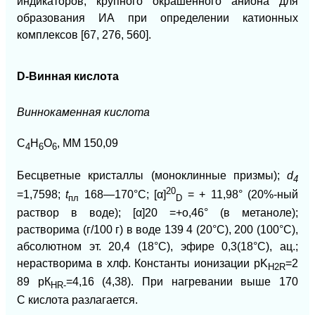
индикаторов, крупного окрашенного аниона для
образования ИА при определении катионных
комплексов [67, 276, 560].
D-Винная кислота
Виннокаменная кислота
С
Н
О
, ММ 150,09
4
6
6
Бесцветные кристаллы (моноклинные призмы);
d
4
20
=1,7598;
t
168—170°С; [α]
= + 11,98° (20%-ный
пл
D
раствор в воде);
[α]20 =+о
,46° (в метаноле);
растворима (г/100 г) в воде 139 4 (20°С), 200 (100°С),
абсолютном эт. 20,4 (18°С), эфире 0,3(18°С), ац.;
нерастворима в хлф. Константы ионизации pK
=2
H2R
89 рК
=4,16 (4,38). При нагревании выше 170
HR-
С
кислота разлагается.