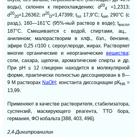
20
воды), склонен к переохлаж
дению;
d
=1,2313;
4
20
20
d
=1,26362;
п
=1,47399; t
17,9°С;
t
290
°С (с
20
D
пл
кип
разд.),
160—161°С (95
%-ный раствор в воде); t
воспл
187
°С. Смешивается с водой, спиртами, ац.,
анилином; малорастворим в хлф., бзл., бензине,
эфире
0,25
г
/100
г, сероуглероде, жирах. Растворяет
многие органические и неорганические
вещества
:
соли, сахара, щелочи, ароматические спирты и др.
При рН ≤
12
глицерин находится в молекулярной
форме, практически полностью диссоциирован в 8
—
9
М растворах
NaOH
; константа диссоциации рК
=
HA
13,99.
Применяют в качестве растворителя, стабилизатора,
суспензий, маскирующего реагента, ТТО бора,
германия, ФО кобальта
[388, 403, 496].
2,4-Динитроанилин