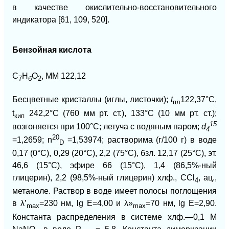
в качестве окислительно-восстановительного
индикатора [61, 109, 520].
Бензойная кислота
С
Н
O
, ММ 122,12
7
б
2
Бесцветные кристаллы (иглы, листочки);
t
122,37°С,
пл
t
242,2°С (760 мм рт. ст.), 133°С (10 мм рт. ст.);
к
ип
15
возгоняется при 100°С; летуча с водяным паром;
d
4
20
=1,2659; n
=1,53974; растворима (г/100 г) в воде
D
0,17 (0°С), 0,29 (20°С), 2,2 (75°С), бзл. 12,17 (25°С), эт.
46,6 (15°С), эфире 66 (15°С), 1,4 (86,5%-ный
глицерин), 2,2 (98,5%-ный глицерин) хлф., ССl
, ац.,
4
метаноле. Раствор в воде имеет полосы поглощения
в λ’
=230 нм, lg E=4,00 и λ»
=70 нм, lg E=2,90.
mах
mах
Константа распределения в системе хлф.—0,1 М