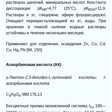
растворах щелочей, минеральных кислот. Константа
диссоциации рК
=4,77 (25°С), рК
=11,9.
HR
ROH
Растворы в эт., глицерине, эфире флуоресцируют.
Очищают перекристаллизацией из эт., воды. При
хранении в темной склянке водные растворы
устойчивы в течение нескольких месяцев.
Применяют для отделения, осаждения Zn, Со, Cd,
Сu, Hg, Pb [94, 150].
Аскорбиновая кислота (АК)
γ
-Лактон-2,3-дегидро-L-гулоновой кислоты; l-
аскорбиновая кислота
С
Н
О
, ММ 176,13
б
8
б
Бесцветные призмы моноклинной системы; t
190—
пл