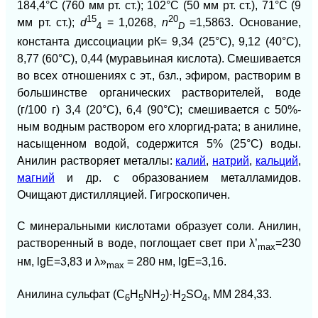
184,4°С (760 мм рт. ст.); 102°С (50 мм рт. ст.), 71°С (9
15
20
мм рт. ст.);
d
= 1,0268,
n
=1,5863. Основание,
4
D
константа диссоциации рК= 9,34 (25°С), 9,12 (40°С),
8,77 (60°С), 0,44 (муравьиная кислота). Смешивается
во всех отношениях с эт., бзл., эфиром, растворим в
большинстве органических растворителей, воде
(г/100 г) 3,4 (20°С), 6,4 (90°С); смешивается с 50%-
ным водным раствором его хлоргид-рата; в анилине,
насыщенном водой, содержится 5% (25°С) воды.
Анилин растворяет металлы:
калий
,
натрий
,
кальций
,
магний
и др. с образованием металламидов.
Очищают дистилляцией. Гигроскопичен.
С минеральными кислотами образует соли. Анилин,
растворенный в воде, поглощает свет при λ’
=230
mах
нм, lgE=3,83 и λ»
= 280 нм, lgE=3,16.
mах
Анилина сульфат (C
H
NH
)·H
SO
, MM 284,33.
6
5
2
2
4