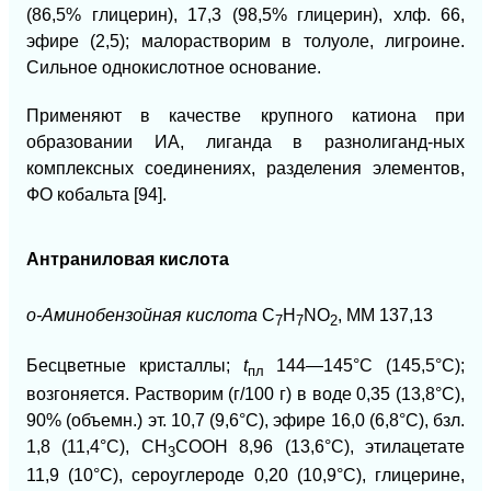
(86,5% глицерин), 17,3 (98,5% глицерин), хлф. 66,
эфире (2,5); малорастворим в толуоле, лигроине.
Сильное однокислотное основание.
Применяют в качестве крупного катиона при
образовании ИА, лиганда в разнолиганд-ных
комплексных соединениях, разделения элементов,
ФО кобальта [94].
Антраниловая кислота
о-Аминобензойная кислота
C
H
NO
, ММ 137,13
7
7
2
Бесцветные кристаллы;
t
144—145°С (145,5°С);
пл
возгоняется. Растворим (г/100 г) в воде 0,35 (13,8°С),
90% (объемн.) эт. 10,7 (9,6°С), эфире 16,0 (6,8°С), бзл.
1,8 (11,4°С), СН
СООН 8,96 (13,6°С), этилацетате
3
11,9 (10°С), сероуглероде 0,20 (10,9°С), глицерине,