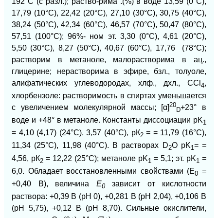
192°С (с разл.); раство-рима .(%) в воде 13,59 (0°С),
17,79 (10°С), 22,42 (20°С), 27,10 (30°С), 30,75 (40°С),
38,24 (50°С), 42,34 (60°С), 46,57 (70°С), 50,47 (80°С),
57,51 (100°С); 96%-
ном эт. 3,30 (0°С), 4,61 (20°С),
5,50
(30°С), 8,27 (50°С), 40,67 (60°С), 17,76
(78°С);
растворим в метаноле, малораст
ворима в ац.,
глицерине; нерастворима в эфире, бзл., толуоле,
алифатических углеводородах, хлф., дхл., ССl
,
4
хлорбензоле: растворимость в
спиртах уменьшается
20
с
увеличением молекулярной массы; [α]
+23° в
D
воде и +48° в метаноле. Константы диссоциации pK
1
= 4,10 (4,17) (24°С), 3,57 (40°С), рК
= = 11,79 (16°С),
2
11,34 (25°С), 11,98 (40°С). В растворах D
O pK
= =
2
1
4,56, рК
= 12,22 (25°С); метаноле pK
= 5,1; эт. pK
=
2
1
1
6,0. Обладает восстановленными свойствами (E
=
0
+0,40 В), величина
Е
зависит от кислотности
0
раствора: +0,39 В (рН 0), +0,281 В (рН 2,04), +0,106 В
(рН 5,75), +0,12 В (рН 8,70). Сильные окислители,