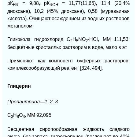
рК
= 9,88, рК
= 11,77(11,65), 11,4 (20,4%
HR
ROH
диоксана), 10,2 (45% диоксана), 0,58 (муравьиная
кислота). Очищают осаждением из водных растворов
метанолом.
Гликокола гидрохлорид C
H
NO
·HCl, ММ 111,53;
2
5
2
бесцветные
кристаллы: растворим в воде, мало в эт.
Применяют как компонент буферных растворов,
комплексообразующий реагент [324, 494].
Глицерин
Пропантриол
—
1, 2, 3
С
Н
O
, ММ 92,095
3
8
3
Бесцветная сиропообразная жидкость сладкого
вкуса, без запаха, гигроскопичен (поглощает до 40%