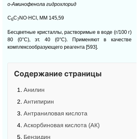
о-Аминофенола гидрохлорид
C
C
NО·HCl, ММ 145,59
6
7
Бесцветные кристаллы, растворимые в воде (г/100 г)
80 (0°С), эт. 40 (0°С). Применяют в качестве
комплексообразующего реагента [593].
Содержание страницы
1.
Анилин
2.
Антипирин
3.
Антраниловая кислота
4.
Аскорбиновая кислота (АК)
5.
Бензидин