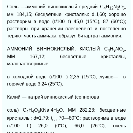
Соль —аммоний виннокислый средний
C
H
N
O
,
4
12
2
6
мм 184,15; бесцветные кристаллы: d=l,60; хорошо
растворим в воде (г/100 г) 45,0 (15°С), 87 (60°С);
растворы при хранении плесневеют и постепенно
теряют часть аммиака, образуя битартрат аммония.
АММОНИЙ ВИННОКИСЛЫЙ, КИСЛЫЙ C
H
NO
,
4
9
6
ММ
167,12; бесцветные кристаллы,
малорастворимые
в холодной воде (г/100 г) 2,35 (15°С), лучше—
в
горячей воде 3,24 (25°С).
Калий — натрий виннокислый (сепнетова
соль)
C
H
O
KNa·4H
O, ММ 282,23; бесцветные
4
4
6
2
кристаллы; d=1,79; t
70—80°С; растворима в воде
пл
(г/100 Г) 26,0 (0°С), 66,0 (26°С); очень
малорастворима в эт.