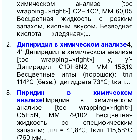
химическом анализе [toc
wrapping=»right»] С2Н4O2, ММ 60,05
Бесцветная жидкость с резким
запахом, кислым вкусом. Безводная
кислота — «ледяная»;…
Дипиридил в химическом анализе
4,
4′-Дипиридил в химическом анализе
[toc wrapping=»right»] у, у’-
Дипиридил C10H8N2, ММ 156,19
Бесцветные иглы (порошок); tпл
114°С (безв.), дигидрата 73°С; tкип…
Пиридин в химическом
анализе
Пиридин в химическом
анализе [toc wrapping=»right»]
C5H5N, ММ 79,102 Бесцветная
жидкость со специфическим
запахом; tпл = 41,8°С; tкип 115,58°С
(760 мм…