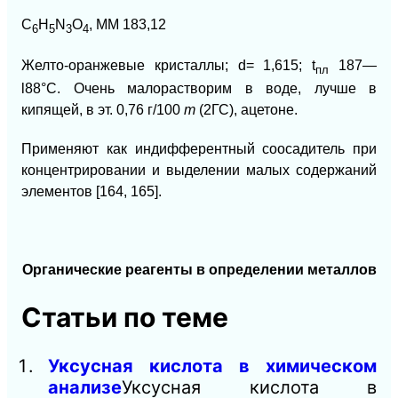
C
H
N
O
,
ММ
183,12
6
5
3
4
Желто-оранжевые кристаллы; d=
1,615; t
187—
пл
l88°C.
Очень малорастворим в воде, лучше в
кипящей, в эт.
0,76
г
/100
т
(2ГС),
ацетоне.
Применяют как индифферентный соосадитель при
концентрировании и выделении малых содержаний
элементов
[164, 165].
Органические реагенты в определении металлов
Статьи по теме
Уксусная кислота в химическом
анализе
Уксусная кислота в