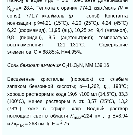
NaNO
в воде Р
= 5,8. Константа димеризации
3
НА
К
= 28,4. Теплота сгорания 774,1 ккал/моль
(V
=
ДИМ
const), 771,7 ккал/моль
(р —
const). Константа
ионизации рК=4,21 (15°С), 4,20 (25°С), 4,24 (45°С)
6,23 (формамид), 11,95 (ац.), 10,25 эт., 9,4
(метанол),
9,8 (пиридин), 8,5 (ацетонитрил); температура
воспламенения 121—131°С. Содержание
элементов: С = 68,85%, Н=4,95%.
Соль бензоат аммония
C
H
О
N, ММ
139,16
7
9
2
Бесцветные кристаллы (порошок) со слабым
запахом бензойной кислоты;
d—
1,262,
t
198°С;
пл
хорошо растворим в воде 19,6 г/100 мл (14,5°С), 83,3
(100°С), менее растворим в эт. 3,57 (25°С), 13,2
(78°С), хуже в эфире, хлф. Водный раствор
поглощает свет в области λ’
=224 нм , lg E
=3,94
mах
2
и
λ»
= 268 нм, lg E
=
,75.
mах