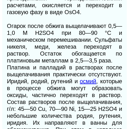
расчетами, окисляется и переходит в
газовую фазу в виде OsО4.
Огарок после обжига выщелачивают 0,5—
1,0 М H2SО4 при 80—90 °С и
механическом перемешивании. Сульфаты
никеля, меди, железа переходят в
раствор. Остаток обогащается по
платиновым металлам в 2,5—3,5 раза.
Платина и палладий в растворах после
выщелачивания практически отсутствуют.
Иридий, родий, рутений и
осмий
, которые
в процессе обжига могут образовать
оксиды, частично переходят в раствор.
Состав растворов после выщелачивания,
г/л: 45—50 Сu, 70—90 Ni, 15—25 H2SO4 и
небольшие количества родия, рутения,
иридия. Их направляют в ванны для