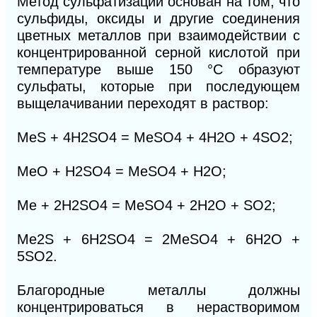
Метод сульфатизации основан на том, что
сульфиды, оксиды и другие соединения
цветных металлов при взаимодействии с
концентрированной серной кислотой при
температуре выше 150 °С образуют
сульфаты, которые при последующем
выщелачивании переходят в раствор:
MeS + 4H2SО4 = MeSO4 + 4Н2О + 4SО2;
MeO + H2SО4 = MeSО4 + H2О;
Me + 2H2SО4 = MeSО4 + 2H2О + SО2;
Me2S + 6H2SО4 = 2MeSО4 + 6H2О +
5SО2.
Благородные металлы должны
концентрироваться в нерастворимом