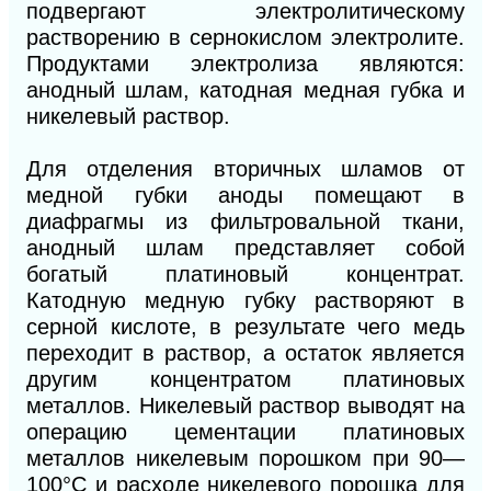
подвергают электролитическому
растворению в сернокислом электролите.
Продуктами электролиза являются:
анодный шлам, катодная медная губка и
никелевый раствор.
Для отделения вторичных шламов от
медной губки аноды помещают в
диафрагмы из фильтровальной ткани,
анодный шлам представляет собой
богатый платиновый концентрат.
Катодную медную губку растворяют в
серной кисло
те, в результате чего медь
переходит в раствор, а остаток является
другим концентратом платиновых
металлов. Никелевый раствор выводят на
операцию цементации платиновых
металлов никелевым порошком при 90—
100°С и расходе никелевого порошка для