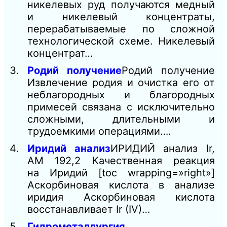
никелевых руд получаются медный
и никелевый концентраты,
перерабатываемые по сложной
технологической схеме. Никелевый
концентрат…
Родий получение
Родий получение
Извлечение родия и очистка его от
неблагородных и благородных
примесей связана с исключительно
сложными, длительными и
трудоемкими операциями….
Иридий анализ
ИРИДИЙ анализ Ir,
AM 192,2 Качественная реакция
на Иридий [toc wrapping=»right»]
Аскорбиновая кислота в анализе
иридия Аскорбиновая кислота
восстанавливает Ir (IV)…
Гидрометаллургия