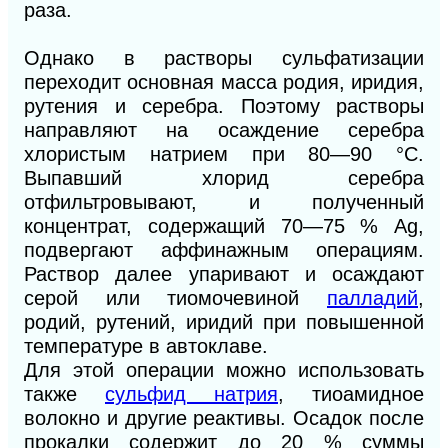
раза.
Однако в растворы сульфатизации
переходит основная масса родия, иридия,
рутения и серебра. Поэтому растворы
направляют на осаждение серебра
хлористым натрием при 80—90 °С.
Выпавший хлорид серебра
отфильтровывают, и полученный
концентрат, содержащий 70—75 % Ag,
подвергают аффинажным операциям.
Раствор далее упаривают и осаждают
серой или тиомочевиной
палладий
,
родий, рутений, иридий при повышенной
температуре в автоклаве.
Для этой операции можно использовать
также
сульфид натрия
, тиоамидное
волокно и другие реактивы. Осадок после
прокалки содержит до 20 % суммы