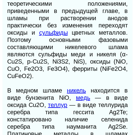
теоретическими положениями,
приведенными в предыдущей главе, в
шламы при растворении анодов
практически без изменения переходят
оксиды и
сульфиды
цветных металлов.
Поэтому основными фазовыми
составляющими никелевого шлама
являются сульфиды меди и никеля (α-
Cu2S, p-Cu2S, Ni3S2, NiS), оксиды (NiO,
CuO, Fe2О3, Fe3О4), ферриты (NiFe2О4,
CuFeО2).
В медном шламе
никель
находится в
виде бунзенита NiO,
медь
— в виде
оксида Cu2О,
теллур
— в виде теллурида
серебра типа гессита Ag2Te;
констатировано наличие селенида
серебра типа науманита Ag2Se.
Платиновые металлы в шламах