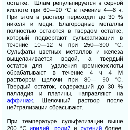
остатке. Шлам репульпируется в серной
кислоте при 60—90 °С в течение 4—6 ч.
При этом в раствор переходит до 30 %
никеля и меди. Благородные металлы
полностью остаются в твердом остатке,
который подвергают сульфатизации в
течение 10—12 ч при 250—300 °С.
Сульфаты цветных металлов и железа
выщелачивается водой, а твердый
остаток для удаления кремнекислоты
обрабатывают в течение 4 ч 4 М
раствором щелочи при 80— 90 °С.
Твердый остаток, содержащий до 30 %
палладия и платины, направляют на
аффинаж
. Щелочный раствор после
нейтрализации сбрасывают.
При температуре сульфатизации выше
200 °С
иридий
,
родий
и
рутений
более,