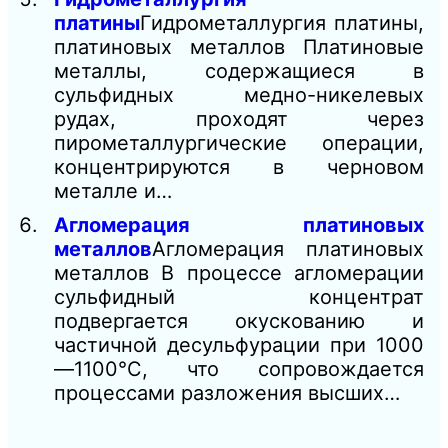
платины
Гидрометаллургия платины,
платиновых металлов Платиновые
металлы, содержащиеся в
сульфидных медно-никелевых
рудах, проходят через
пирометаллургические операции,
концентрируются в черновом
металле и…
Агломерация платиновых
металлов
Агломерация платиновых
металлов В процессе агломерации
сульфидный концентрат
подвергается окускованию и
частичной десульфурации при 1000
—1100°С, что сопровождается
процессами разложения высших…