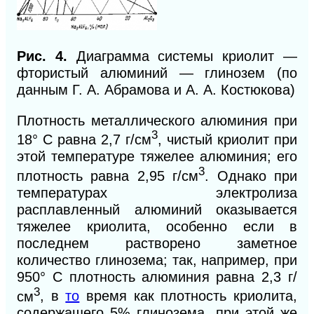
Рис. 4.
Диаграмма системы криолит —
фтористый алюминий — глинозем (по
данным Г. А. Абрамова и А. А. Костюкова)
Плотность металлического алюминия при
3
18° С равна 2,7 г/см
, чистый криолит при
этой температуре тяжелее алюминия; его
3
плотность равна 2,95 г/см
. Однако при
температурах электролиза
расплавленный алюминий оказывается
тяжелее криолита, особенно если в
последнем растворено заметное
количество глинозема; так, например, при
950° С плотность алюминия равна 2,3 г/
3
см
, в
то
время как плотность криолита,
содержащего 5% глинозема, при этой же