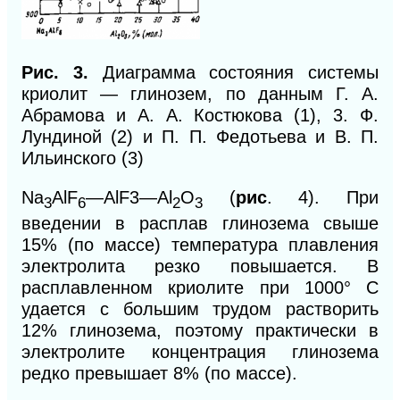
Рис. 3.
Диаграмма состояния системы
криолит — глинозем, по данным Г. А.
Абрамова и А. А. Костюкова (1), 3. Ф.
Лундиной (2) и П. П. Федотьева и В. П.
Ильинского (3)
Na
AlF
—AlF3—Аl
O
(
рис
. 4). При
3
6
2
3
введении в расплав глинозема свыше
15% (по массе) температура плавления
электролита резко повышается. В
расплавленном криолите при 1000° С
удается с большим трудом растворить
12% глинозема, поэтому практически в
электролите концентрация глинозема
редко превышает 8% (по массе).