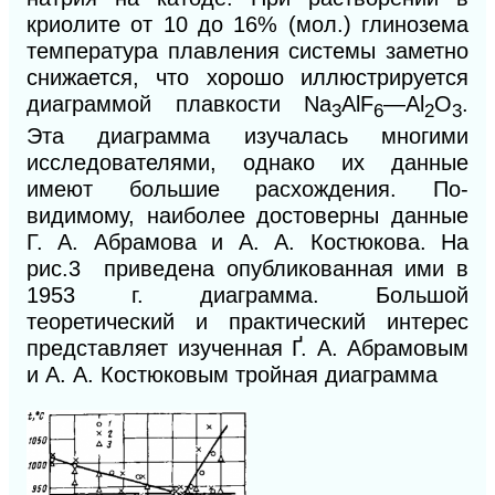
криолите от 10 до 16% (мол.) глинозема
температура плавления системы заметно
снижается, что хорошо иллюстрируется
диаграммой плавкости
Na
AlF
—Al
O
.
3
6
2
3
Эта диаграмма изучалась многими
исследователями, однако их данные
имеют большие расхождения. По-
видимому, наиболее достоверны данные
Г. А. Абрамова и А. А. Костюкова. На
рис.3 приведена опубликованная ими в
1953 г. диаграмма. Большой
теоретический и практический интерес
представляет изученная Ґ. А. Абрамовым
и А. А. Костюковым тройная диаграмма