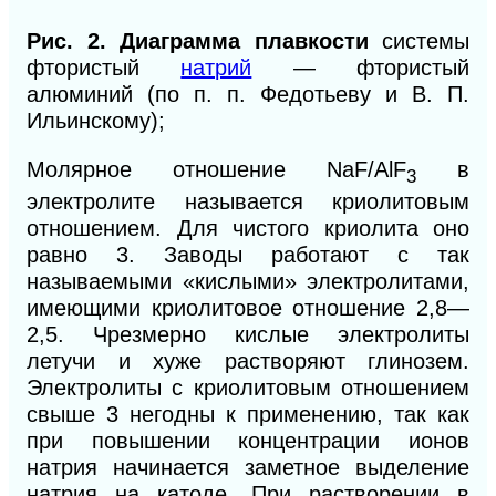
Рис. 2. Диаграмма плавкости
системы
фтористый
натрий
— фтористый
алюминий
(
по
п. п.
Федотьеву и В. П.
Ильинскому);
Молярное отношение NaF/AlF
в
3
электролите называется криолитовым
отношением. Для чистого криолита оно
равно 3. Заводы работают с так
называемыми «кислыми» электролитами,
имеющими криолитовое отношение 2,8—
2,5. Чрезмерно кислые электролиты
летучи и хуже растворяют глинозем.
Электролиты с криолитовым отношением
свыше 3 негодны к применению, так как
при повышении концентрации ионов
натрия начинается заметное выделение
натрия на катоде. При растворении в