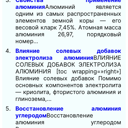
Свойства применение
алюминия
Алюминий является
одним из самых распространенных
элементов земной коры — его
весовой кларк 7,45%. Атомная масса
алюминия 26,97, порядковый
номер…
Влияние солевых добавок
электролиза алюминия
ВЛИЯНИЕ
СОЛЕВЫХ ДОБАВОК ЭЛЕКТРОЛИЗА
АЛЮМИНИЯ [toc wrapping=»right»]
Влияние солевых добавок Помимо
основных компонентов электролита
— криолита, фтористого алюминия и
глинозема,…
Восстановление алюминия
углеродом
Восстановление
алюминия углеродом