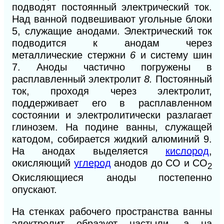
подводят постоянный электрический ток.
Над ванной подвешивают угольные блоки
5, служащие анодами. Электрический ток
подводится к анодам через
металлические стержни
6
и систему шин
7. Аноды частично погружены в
расплавленный электролит
8.
Постоянный
ток, проходя через электролит,
поддерживает его в расплавленном
состоянии и электролитически разлагает
глинозем. На подине ванны, служащей
катодом, собирается жидкий алюминий 9.
На анодах выделяется
кислород
,
окисляющий
углерод
анодов до СО и СО
2
Окисляющиеся аноды постепенно
опускают.
На стенках рабоче
го
пространства ванны
электролит образует настыли,
а
на