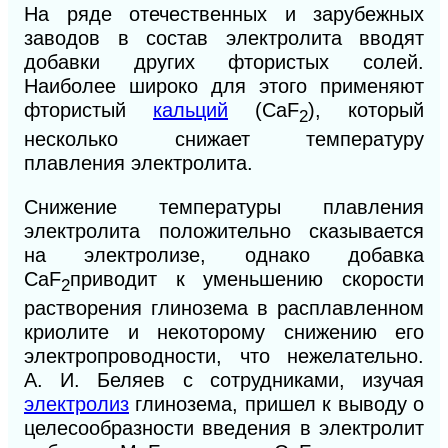
На ряде отечественных и зарубежных
заводов в состав электролита вводят
добавки других фтористых солей.
Наиболее широко для этого применяют
фтористый
кальций
(СаF
), который
2
несколько снижает температуру
плавления электролита.
Снижение температуры плавления
электролита положительно сказывается
на электролизе, однако добавка
CaF
приводит к уменьшению скорости
2
растворения глинозема в расплавленном
криолите и некоторому снижению его
электропроводности, что нежелательно.
А. И. Беляев с сотрудниками, изучая
электролиз
глинозема, пришел к выводу о
целесообразности введения в электролит