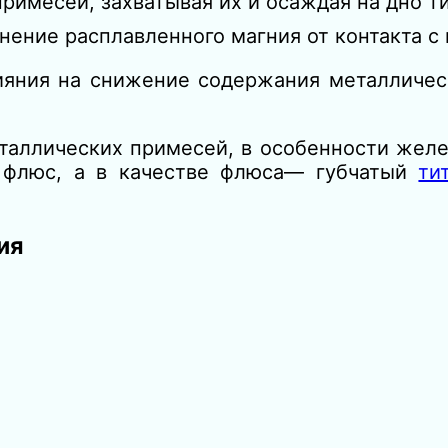
имесей, захватывая их и осаждая на дно ти
ение расплавленного магния от контакта с 
ияния на снижение содержания металличес
аллических примесей, в особенности желез
 флюс, а в качестве флюса— губчатый
ти
ия