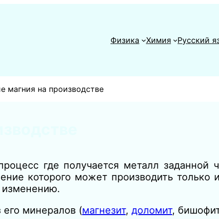
Физика
Химия
Русский я
е магния на производстве
изводстве
процесс где получается металл заданной ч
ение которого может производить только и
о изменению.
 его минералов (
магнезит
,
доломит
, бишофит 