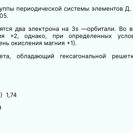
уппы периодической системы элементов Д. 
05.
тся два электрона на 3s —орбитали. Во в
ия +2, однако, при определенных усло
нь окисления магния +1).
ета, обладающий гексагональной решет
) 1,74
9