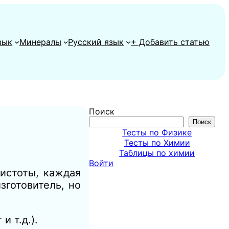
зык
Минералы
Русский язык
+ Добавить статью
Поиск
Поиск
Тесты по Физике
Тесты по Химии
Таблицы по химии
Войти
истоты, каждая
зготовитель, но
и т.д.).