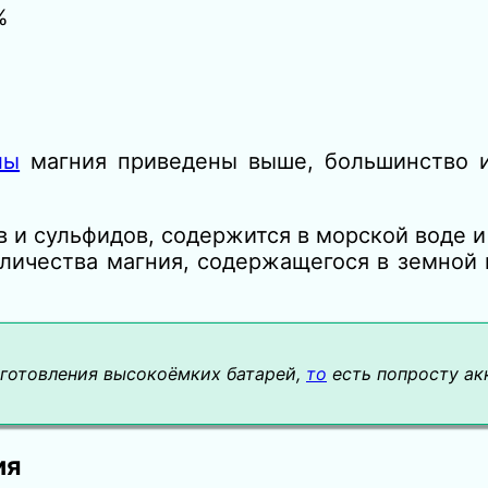
%
лы
магния приведены выше, большинство и
в и сульфидов, содержится в морской воде и
оличества магния, содержащегося в земной 
изготовления высокоёмких батарей,
то
есть попросту ак
ия