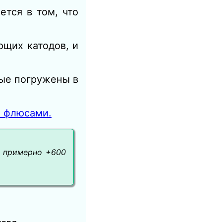
тся в том, что
ющих катодов, и
рые погружены в
я флюсами.
о примерно +600