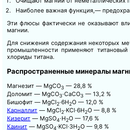
Очищают магний от неметаллических пр
Наиболее важная функция,— предохран
Эти флюсы фактически не оказывают вл
магнии.
Для снижения содержания некоторых мет
промышленности применяют титановый
хлориды титана.
Распространенные минералы магн
Магнезит — MgCO
— 28,8 %
3
Доломит — MgCO
·CaCO
— 13,2 %
3
3
Бишофит — MgCl
·6H
O — 12,0 %
2
2
Карналлит
— MgCl
·KCl·6H
O — 8,8 %
2
2
Кизерит
— MgSO
·H
O — 17,6 %
4
2
Каинит
— MgSO
·KCl·3H
O — 9,8 %
4
2