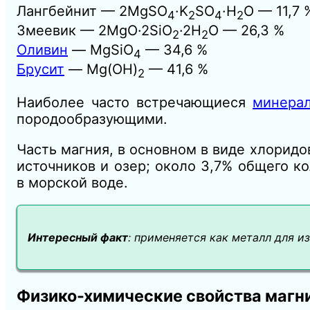
Лангбейнит — 2MgSO
·K
SO
·H
O — 11,7 
4
2
4
2
Змеевик — 2MgO·2SiO
·2H
O — 26,3 %
2
2
Оливин
— MgSiO
— 34,6 %
4
Брусит
— Mg(OH)
— 41,6 %
2
Наиболее часто встречающиеся
минера
породообразующими.
Часть магния, в основном в виде хлоридо
источников и озер; около 3,7% общего к
в морской воде.
Интересный факт
: применяется как металл для 
Физико-химические свойства магн