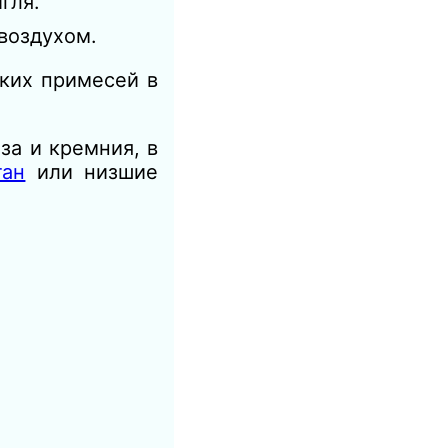
гля.
воздухом.
ких примесей в
а и кремния, в
тан
или низшие