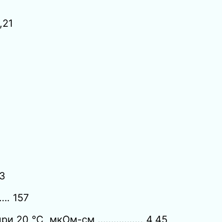
,21
53
…. 157
при 20 °С, мкОм-см …………….. 4,45