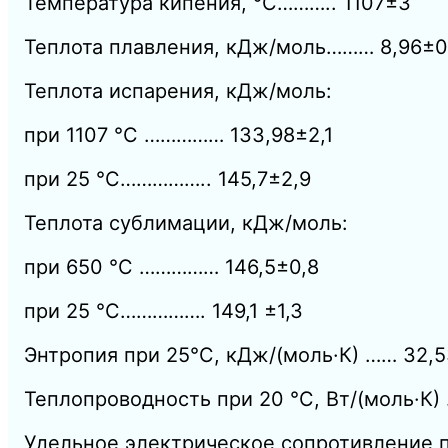
Температура кипения, °С……….. 1107±3
Теплота плавления, кДж/моль……… 8,96±0
Теплота испарения, кДж/моль:
при 1107 °С …………… 133,98±2,1
при 25 °С…………….. 145,7±2,9
Теплота сублимации, кДж/моль:
при 650 °С …………… 146,5±0,8
при 25 °С……………. 149,1 ±1,3
Энтропия при 25°С, кДж/(моль·К) …… 32,
Теплопроводность при 20 °С, Вт/(моль·К) 
Удельное электрическое сопротивление 