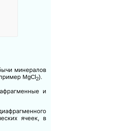
обычи минералов
например
MgCl
).
2
иафрагменные и
иафрагменного
еских ячеек, в