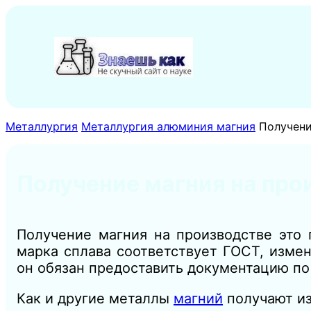
Перейти
к
содержимому
Металлургия
Металлургия алюминия магния
Получени
Получение магния на про
Получение магния на производстве это 
марка сплава соответствует ГОСТ, измен
он обязан предоставить документацию п
Как и другие металлы
магний
получают из