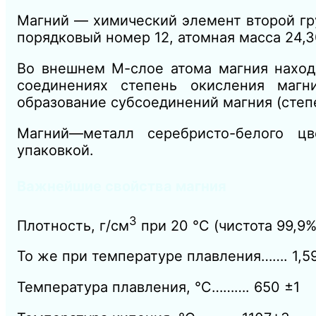
Магний — химический элемент второй гр
порядковый номер 12, атомная масса 24,3
Во внешнем М-слое атома магния находя
соединениях степень окисления магн
образование субсоединений магния (степе
Магний—металл серебристо-белого цв
упаковкой.
Важнейшие свойства магния
3
Плотность, г/см
при 20 °С (чистота 99,9%
То же при температуре плавления……. 1,5
Температура плавления, °С………. 650 ±1