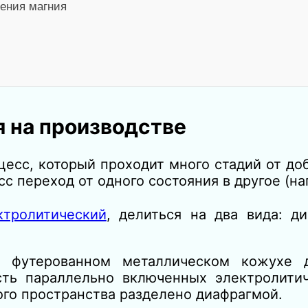
ения магния
я на производстве
цесс, который проходит много стадий от д
есс переход от одного состояния в другое (
ктролитический
, делиться на два вида: д
 футерованном металлическом кожухе д
ть параллельно включенных электролитич
ого пространства разделено диафрагмой.