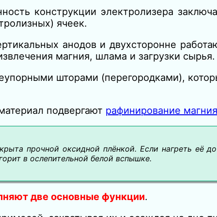
ность конструкции электролизера заключае
тролизных) ячеек.
ертикальных анодов и двухсторонне работа
извлечения магния, шлама и загрузки сырья.
неупорными шторами (перегородками), кото
 материал подвергают
рафинирование магни
окрыта прочной оксидной плёнкой. Если нагреть её д
сгорит в ослепительной белой вспышке.
лняют две основные функции
.