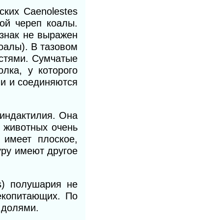
ских Caenolestes
ой череп коалы.
изнак не выражен
коалы). В тазовом
стями. Сумчатые
лка, у которого
и и соединяются
синдактилия. Она
х животных очень
 имеет плоское,
уру имеют другое
s) полушария не
екопитающих. По
 долями.