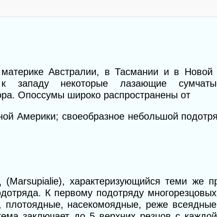
материке
Австралии, в Тасмании и в Новой 
,
к
западу некоторые лазающие сумчат
ра. Опоссумы широко распространены
от
ой Америки; своеобразное небольшой подотряд
(Marsupialie), характеризующийся теми же пр
одотряда. К первому подотряду многорезцовых (
, плотоядные, насекомоядные, реже всеядны
тема заключает до 5 верхних резцов с каждо