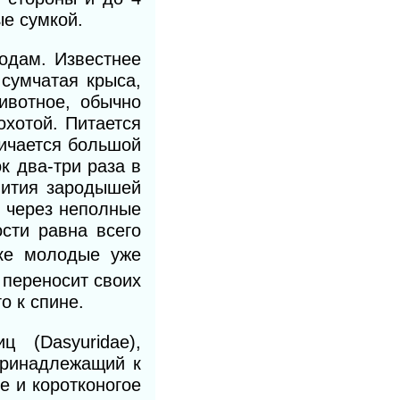
е сумкой.
родам. Известнее
 сумчатая крыса,
ивотное, обычно
охотой. Питается
личается большой
к два-три раза в
вития зародышей
и через неполные
сти равна всего
ке молодые уже
 переносит своих
о к спине.
 (Dasyuridae),
принадлежащий к
е и коротконогое