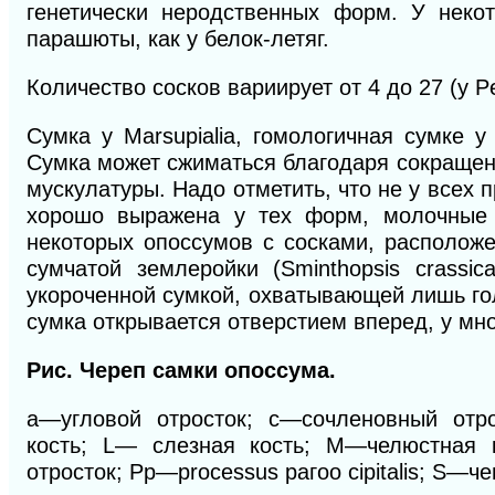
генетически неродственных форм. У неко
парашюты, как у белок-летяг.
Количество сосков вариирует от 4 до 27 (у Pe
Сумка у Marsupialia, гомологичная сумке 
Сумка может сжиматься благодаря сокращени
мускулатуры. Надо отметить, что не у всех
хорошо выражена у тех форм, молочные 
некоторых опоссумов с сосками, расположе
сумчатой землеройки (Sminthopsis crassi
укороченной сумкой, охватывающей лишь го
сумка открывается отверстием вперед, у м
Рис. Череп самки опоссума.
а—угловой
отросток; с—сочленовный от
кость;
L— слезная
кость;
М
—челюстная 
отросток;
Рр
—processus рагоо
cipitalis;
S
—чеш