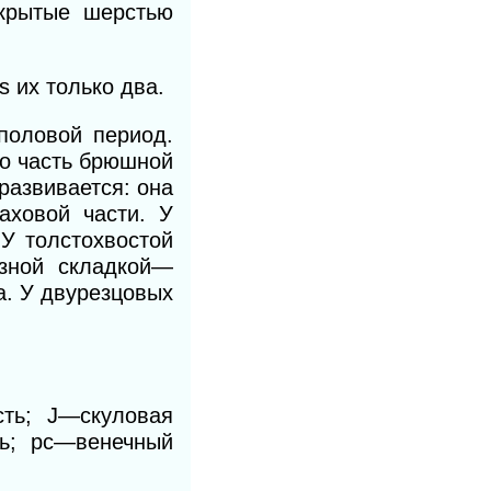
окрытые шерстью
s их только два.
 половой период.
го часть брюшной
развивается: она
аховой части. У
 У толстохвостой
азной складкой—
а. У двурезцовых
сть;
J
—скуловая
ть; рс—венечный