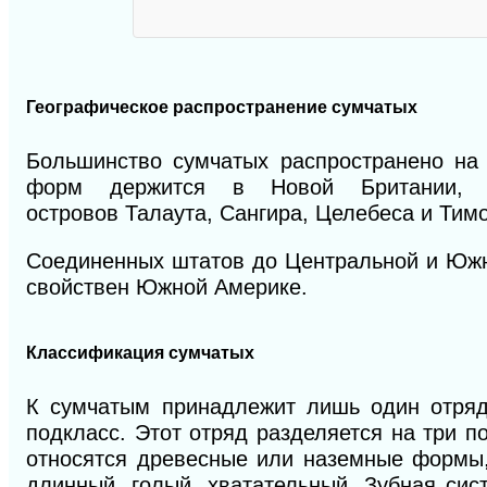
Географическое
распространение сумчатых
Большинство сумчатых распространено
на
форм держится
в Новой Британии
островов
Талаута,
Сангира,
Целебеса
и
Тимо
Соединенных штатов до Центральной и Южн
свойствен Южной Америке.
Классификация сумчатых
К сумчатым принадлежит лишь один отряд 
подкласс. Этот отряд разделяется на три п
относятся древесные или наземные формы
длинный, голый, хватательный. Зубная сис