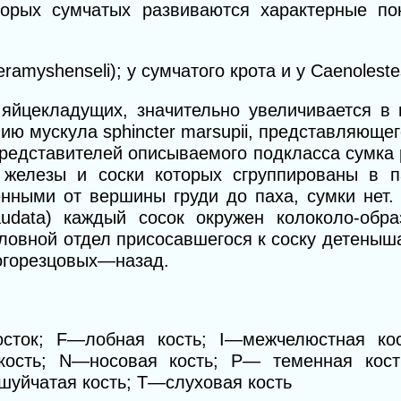
торых сумчатых развиваются характерные п
ramyshenseli); у сумчатого крота и у Саеnoleste
у яйцекладущих, значительно увеличивается в
ю мускула sphincter marsupii, представляюще
 представителей описываемого подкласса сумка 
железы и соски которых сгруппированы в п
нными от вершины груди до паха, сумки нет.
caudata) каждый сосок окружен колоколо-обр
ловной отдел присосавшегося к соску детеныш
ногорезцовых—назад.
росток; F—лобная
кость; I
—межчелюстная ко
кость; N—носовая кость;
Р— теменная
кос
уйчатая кость; Т—слуховая кость