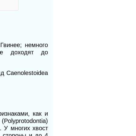
Гвинее; немного
ые доходят до
 Caenolestoidea
изнаками, как и
Polyprotodontia)
е.
У
многих хвост
й стороны и до 4