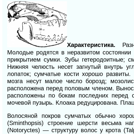
Характеристика.
Разн
Молодые родятся в неразвитом состоянии 
прикрытием сумки. Зубы гетеродоитные; с
Нижняя челюсть несет загнутый внутрь уг
лопаток; сумчатые кости хорошо развиты.
мозга несут малое число борозд; мозолис
расположена перед половым членом. Вынос
расположены по бокам последних перед св
мочевой пузырь. Клоака редуцирована. Плац
Волосяной покров сумчатых обычно хорош
(Sminthopsis) строение шерсти весьма н
(Notoryctes) — структуру волос у крота (T