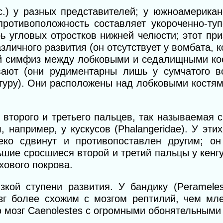
с.) у разных представителей; у южноамерикан
противоположность составляет укороченно-туп
ь угловых отростков нижней челюсти; этот пр
зличного развития (он отсутствует у вомбата, 
й симфиз между лобковыми и седалищными ко
ают (они рудиментарны лишь у сумчатого во
туру). Они расположены над лобковыми костям
 второго и третьего пальцев, так называемая 
например, у кускусов (Phalangeridae). У эти
ко сдвинут и противопоставлен другим; он
шие сросшиеся второй и третий пальцы у кенг
хового покрова.
зкой ступени развития. У бандику (Peramele
зг более схожим с мозгом рептилий, чем мл
 мозг Caenolestes с огромными обонятельными