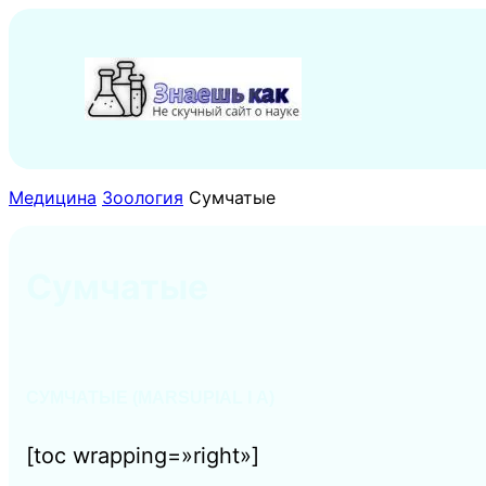
Перейти
к
содержимому
Медицина
Зоология
Сумчатые
Сумчатые
СУМЧАТЫЕ (MARSUPIAL I А)
[toc wrapping=»right»]