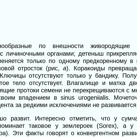
ообразные по внешности живородящие м
с личиночными органами; детеныш прикрепляе
меняется только по одному предкоренному в 
ловой отросток (рис,
а
).
Коракоиды превраща
 Ключицы отсутствуют только у бандику. Пол
тое тело отсутствует. Влагалище и матка д
ящие протоки семени не перекрещиваются с мо
оим впадением в sinus urogeniialis. Мочето
ента за редкими исключениями не развивается
о развит. Интересно отметить, что у сумч
апоминает
таковое у землероек (Sorex), а у 
alра). Эти факты говорят о конвергентном разв