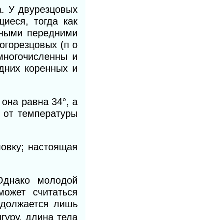
а. У двурезцовых
иеся, тогда как
нными передними
огорезцовых (п о
многочисленны и
дних коренных и
она равна 34°, а
т от температуры
ловку; настоящая
Однако молодой
ожет считаться
одолжается лишь
нгуру, длина тела