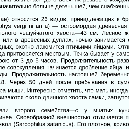
значительно больше детенышей, чем снабженны
 dae) относится 26 видов, принадлежащих к б
phys vergi ni an a) — остромордая древесная
голого чешуйчатого хвоста—43 см. Лесное ж
 или в древесных дуплах, ночью занимается 
дных, охотно лакомится птичьими яйцами. От
а притворяется мертвым. Течка бывает у само
рок: от 3 до 5 часов. Продолжительность раз
сле совокупления начинается дробление яйца, 
оды. Продолжительность настоящей беременно
18. Через 50 дней после пребывания в сум
а мыши. Интересно отметить, что мать иногда
иваются около длинного хвоста самки, загнутог
ели второго семейства—с у мчатых куниц
инее. Своеобразной внешностью отличается 
ол (Sarcophilus satanicus). Его плотное, криво