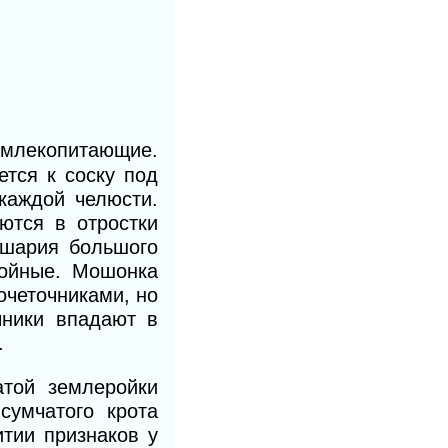
лекопитающие.
тся к соску под
каждой челюсти.
ются в отростки
ушария большого
войные. Мошонка
четочниками, но
чники впадают в
.
атой землеройки
сумчатого крота
итии признаков у