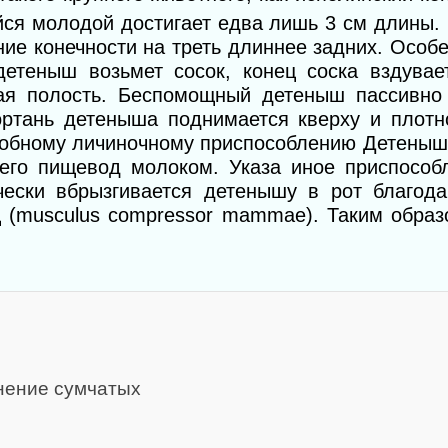
ийся молодой достигает едва лишь 3 см длины. 
дние конечности на треть длиннее задних. Особ
детеныш возьмет сосок, конец соска вздувае
ая полость. Беспомощный детеныш пассивно 
ртань детеныша поднимается кверху и плотн
добному личиночному приспособлению Детеныш 
его пищевод молоком. Указа иное приспособ
чески
вбрызгивается детенышу в рот благод
(musculus compressor mammae). Таким обра
нение сумчатых