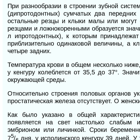
При разнообразии в строении зубной систе
(дипротодонтных) сумчатых два передних 
остальные резцы и клыки малы или могут 
резцами и ложнокоренными образуется знач
л ипротодонтных), к которым принадлежа
приблизительно одинаковой величины, а к
четыре задних.
Температура крови в общем несколько ниже,
у кенгуру колеблется от 35,5 до 37°. Зна
окружающей среды.
Относительно строения половых органов ук
простатическая железа отсутствует.
О
женск
Как было указано в общей характерист
появляется на свет настолько слабым и
эмбрионом или личинкой. Сроки беременн
5
7
/
дня, у исполинского кенгуру 39 дней. У 