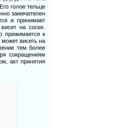
Его голое тельце
енно замечателен
тся и принимает
висит на соске.
о прижимается к
может висеть на
ление тем более
аря сокращениям
зом,
акт
принятия