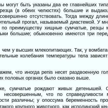
мы могут быть указаны два ее главнейших тип
резца (в обеих челюстях) большие и выдающ
совершенно отсутствовать. Тогда между дли
ительный прогал, называемый диастемой. У мн
т по преимуществу хищные сумчатые, резцы 
лыки большие; обыкновенно имеются три пере
 чем у высших млекопитающих. Так, у вомбата 
чительные колебания температуры тела завися
ажем, что иногда penis несет раздвоенную го
их половых органах было сказано выше.
ике, сумчатые рождают живых детенышей. 
 несовершенным, что по справедливости м
ости различны; у опоссума беременность пр
такого крупного животного, как исполинский ке