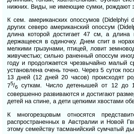
нижних. Виды, не имеющие сумки, рождают 
К сем. американских опоссумов (Didelphyi
других северо американский опоссум (Didel
длина которой достигает 47 см, а длина 
держащееся в одиночку. Днем спит в норах
мелкими грызунами, птицей, ловит земново
живучестью; сильно раненный опоссум иногд
году и продолжается чрезвычайно малый с
установлена очень точно. Через 5 суток по
13 дней (12 дней 20 часов) происходят р
5
7
/
суткам. Число детенышей от 12 до 
6
совершенно развиваются и достигают размер
детей на спине, а дети цепкими хвостами обв
К многорезцовым относятся представит
распространенных в Австралии и Новой Гв
этому семейству тасманийский сумчатый дьяв