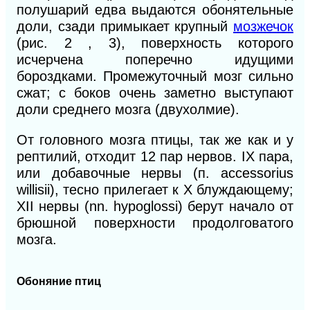
полушарий едва выдаются обонятельные
доли, сзади примыкает крупный
мозжечок
(рис. 2 , 3), поверхность которого
исчерчена поперечно идущими
бороздками. Промежуточный мозг сильно
сжат; с боков очень заметно выступают
доли среднего мозга (двухолмие).
От головного мозга птицы, так же как и у
рептилий, отходит 12 пар нервов. IX пара,
или добавочные нервы (п. accessorius
willisii), тесно прилегает к X блуждающему;
XII нервы (nn. hypoglossi) берут начало от
брюшной поверхности продолговатого
мозга.
Обоняние птиц