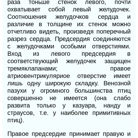
раза тоньше стенок левого, почти
охватывает собой левый желудочек.
Соотношения желудочков сердца и
различие
в
толщине их стенок можно
отчетливо видеть, произведя поперечный
разрез сердца. Предсердия соединяются
с желудочками особыми отверстиями.
Вход из левого предсердия в
соответствующий желудочек защищен
тремяклапанами; правое
атриовентрикуляриое отверстие имеет
лишь одну широкую складку. Венозной
пазухи у огромного большинства птиц
совершенно не имеется (она слабо
развита только у казуара, нанду и
страусов, т.е. у наиболее примитивных
птиц).
Правое предсердие принимает правую и