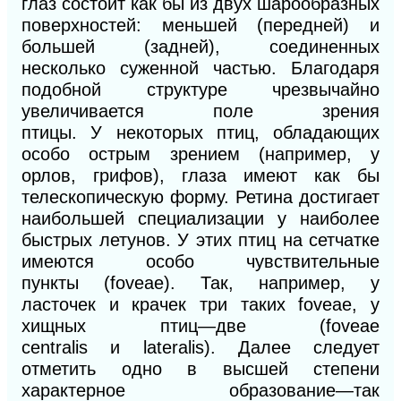
глаз состоит как бы из двух шарообразных
поверхностей: меньшей (передней) и
большей (задней), соединенных
несколько суженной частью. Благодаря
подобной структуре чрезвычайно
увеличивается поле зрения
птицы.
У
некоторых птиц, обладающих
особо острым зрением (например, у
орлов, грифов), глаза имеют как бы
телескопическую форму. Ретина достигает
наибольшей специализации у наиболее
быстрых летунов.
У
этих птиц на сетчатке
имеются особо чувствительные
пункты
(foveae).
Так, например, у
ласточек и крачек три таких foveae, у
хищных птиц—две
(foveae
centralis
и
lateralis).
Далее следует
отметить одно в высшей степени
характерное образование—так