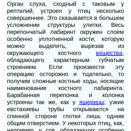
Орган слуха, сходный с таковым у
рептилий, устроен у птиц несколько
совершеннее. Это сказывается в большем
усложнении структуры улитки. Весь
перепончатый лабиринт окружен слоем
особенно уплотненной кости, которую
можно выделить, вырезав из
окружающего костного
вещества
,
обладающего характерным губчатым
строением. Если произвести эту
операцию осторожно и тщательно, то
получим сложные костные ходы, носящие
наименование костного лабиринта.
Барабанная перепонка и колонка
устроены так же, как у
ящерицы
; узкие
евстахиевы трубы открываются на
спинной стороне глотки лишь одним
общим отверстием. У некоторых птиц, как,
например, у сов, обладающих особенно