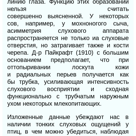
линию глаза. Функцию этих образований
нельзя считать
совершенно
выясненной.
У некоторых
сов, например, у мохноногого сыча,
асимметрия слухового аппарата
распространяется не только иа слуховые
отверстия,
но затрагивает также
и кости
черепа. Д-р Пайкрафт (1910) с большим
основа
нием
предполагает, что при
оттопыривании лоскута кожи
и
радиальных
перьев
получается как
бы
трубка, усиливающая интенсивность
слухового
восприятии и сходная
функционально с
трубчатым наружным
ухом
некоторых млекопитающих.
Изложенные данные убеждают нас в
наличии тонких слуховых ощущений у
птиц, в чем можно убедиться, наблюдая