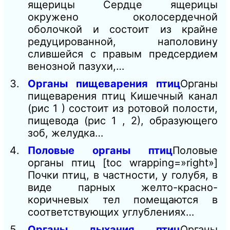
ящерицы Сердце ящерицы
окружено околосердечной
оболочкой и состоит из крайне
редуцированной, наполовину
слившейся с правым предсердием
венозной пазухи,…
Органы пищеварения птиц
Органы
пищеварения птиц Кишечный канал
(рис 1 ) состоит из ротовой полости,
пищевода (рис 1 , 2), образующего
зоб, желудка…
Половые органы птиц
Половые
органы птиц [toc wrapping=»right»]
Почки птиц, в частности, у голубя, в
виде парных желто-красно-
коричневых тел помещаются в
соответствующих углублениях…
Органы дыхания птиц
Органы