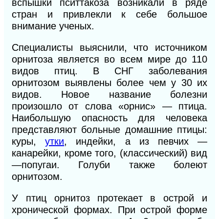
вспышки пситтакоза возникали в ряде
стран и привлекли к себе большое
внимание ученых.
Специалисты выяснили, что источником
орнитоза является во всем мире до 110
видов птиц. В СНГ заболевания
орнитозом выявлены более чем у 30 их
видов. Новое название болезни
произошло от слова «орнис» — птица.
Наибольшую опасность для человека
представляют больные домашние птицы:
куры,
утки
, индейки, а из певчих —
канарейки, кроме того, (к
лассиче
ский) вид
—попугаи. Голуби также болеют
орнитозом.
У птиц орнитоз протекает в острой и
хронической формах. При острой форме