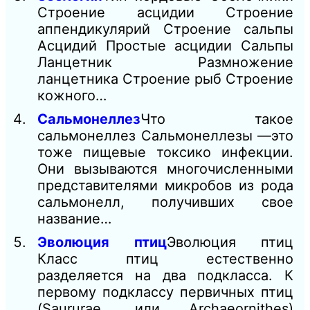
Строение асцидии Строение
аппендикулярий Строение сальпы
Асцидий Простые асцидии Сальпы
Ланцетник Размножение
ланцетника Строение рыб Строение
кожного…
Сальмонеллез
Что такое
сальмонеллез Сальмонеллезы —это
тоже пищевые токсико инфекции.
Они вызываются многочисленными
представителями микробов из рода
сальмонелл, получивших свое
название…
Эволюция птиц
Эволюция птиц
Класс птиц естественно
разделяется на два подкласса. К
первому подклассу первичных птиц
(Saururae, или Archaeornithes)