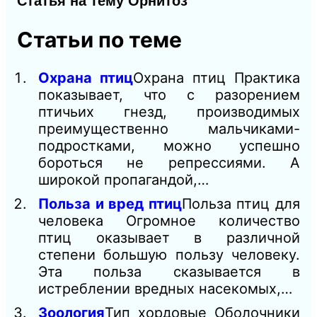
Статья на тему Орнитоз
Статьи по теме
Охрана птиц
Охрана птиц Практика
показывает, что с разорением
птичьих гнезд, производимых
преимущественно мальчиками-
подростками, можно успешно
бороться не репрессиями. А
широкой пропагандой,…
Польза и вред птиц
Польза птиц для
человека Огромное количество
птиц оказывает в различной
степени большую пользу человеку.
Эта польза сказывается в
истреблении вредных насекомых,…
Зоология
Тип хордовые Оболочники