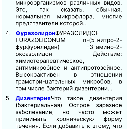
микроорганизмов различных видов.
Это, так сказать, обычная,
нормальная микрофлора, многие
представители которой…
Фуразолидон
ФУРАЗОЛИДОН
FURAZOLIDONUM n-(5-нитро-2-
фурфурилиден) -3-амино-2-
оксазолидон Действие:
химиотерапевтическое,
антимикробное и антипротозойное.
Высокоактивен в отношении
грамотри-цательных микробов, в
том числе бактерий дизентерии…
Дизентерия
Что такое дизентерия
(бактериальная) Острое заразное
заболевание, но часто может
принимать хроническую форму
течения. Если добавить к этому, что