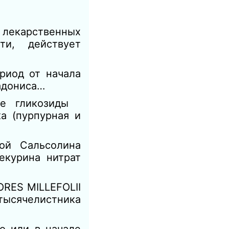
 лекарственных
ти, действует
риод от начала
адониса…
ные гликозиды
 (пурпурная и
кой Сальсолина
екурина нитрат
ES MILLEFOLII
тысячелистника