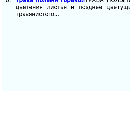
Трава полыни горькой
ТРАВА ПОЛЫНИ
цветения листья и позднее цветущ
травянистого…