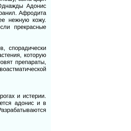
Однажды Адонис
 ранил. Афродита
ее нежную кожу.
сли прекрасные
в, спорадически
астения, которую
овят препараты,
воастматической
рогах и истерии.
ется адонис и в
Разрабатываются