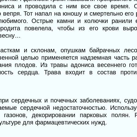
ониса и проводила с ним все свое время. 
о вепря. Тот напал на юношу и смертельно его
 любимого. Острые камни и колючки ранили 
родита повелела, чтобы из его крови выро
 весну…
асткам и склонам, опушкам байрачных лесо
твенной целью применяется надземная часть р
ния плодов. Из травы адониса весеннего гот
ость сердца. Трава входит в состав проти
ри сердечных и почечных заболеваниях, судо
аемые сердечной недостаточностью. Использу
 газонов, декорировании парковых полян. 
ультуре для фармацевтических нужд.