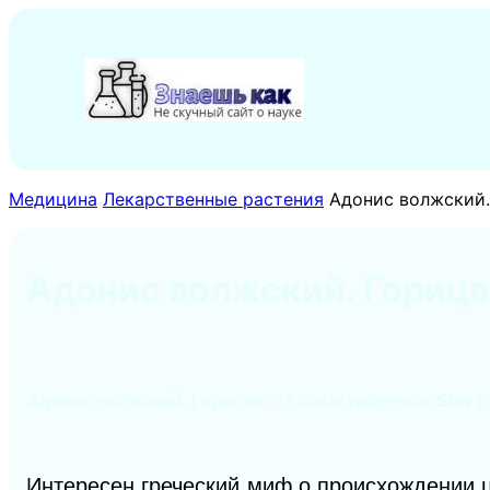
Перейти
к
содержимому
Медицина
Лекарственные растения
Адонис волжский.
Адонис волжский. Горицв
Адонис волжский. Горицвет (Adonis wolgensis Stev.)
Интересен греческий миф о происхождении ц