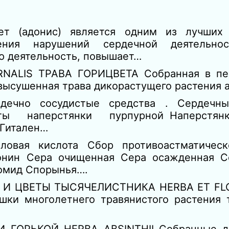
ет (адонис) является одним из лучших
ния нарушений сердечной деятельнос
ю деятельность, повышает…
RNALIS ТРАВА ГОРИЦВЕТА Собранная в пе
 высушенная трава дикорастущего растения 
рдечно сосудистые средства . Сердеч
ы наперстянки пурпурной Наперстянка
 Гитален…
ловая кислота Сбор противоастматичес
онин Сера очищенная Сера осажденная С
омид Спорынья….
 И ЦВЕТЫ ТЫСЯЧЕЛИСТНИКА HERBA ЕТ FLOR
шки многолетнего травянистого растения 