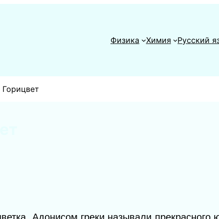
Физика
Химия
Русский я
 Горицвет
ет
ветка. Адонисом греки называли прекрасного 