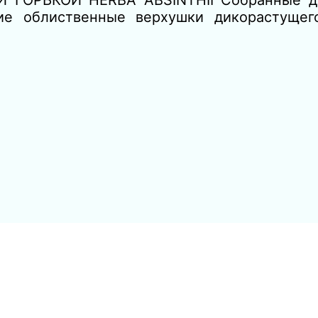
 ГОРЬКОЙ HERBA ABSINTHII Собранные до
ие облиственные верхушки дикорастущег