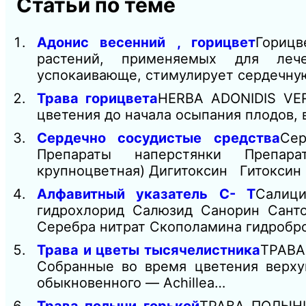
Статьи по теме
Адонис весенний , горицвет
Горицв
растений, применяемых для лече
успокаивающе, стимулирует сердечну
Трава горицвета
HERBA ADONIDIS VE
цветения до начала осыпания плодов,
Сердечно сосудистые средства
Се
Препараты наперстянки Препарат
крупноцветная) Дигитоксин Гитоксин
Алфавитный указатель С- Т
Салици
гидрохлорид Салюзид Санорин Сант
Серебра нитрат Скополамина гидробр
Трава и цветы тысячелистника
ТРАВА
Собранные во время цветения верху
обыкновенного — Achillea…