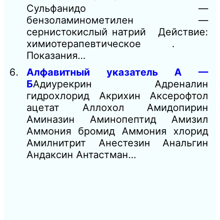
Сульфанидо —
бензоламинометилен —
сернистокислый натрий Действие:
химиотерапевтическое .
Показания…
Алфавитный указатель А —
Б
Адиурекрин Адреналин
гидрохлорид Акрихин Аксерофтол
ацетат Аллохол Амидопирин
Аминазин Аминопептид Амизил
Аммония бромид Аммония хлорид
Амилнитрит Анестезин Анальгин
Андаксин Антастман…