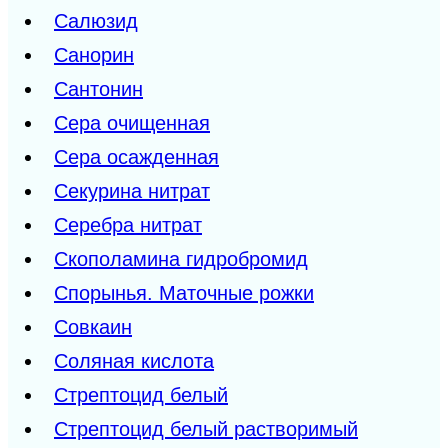
Салюзид
Санорин
Сантонин
Сера очищенная
Сера осажденная
Секурина нитрат
Серебра нитрат
Скополамина гидробромид
Спорынья. Маточные рожки
Совкаин
Соляная кислота
Стрептоцид белый
Стрептоцид белый растворимый