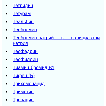
Тетридин
Тетурам
Теальбин
Теобромин
Теобромин-натрий с салицилатом
натрия
Теофедрин
Теофиллин
Тиамин-бромид В1
Тифен (Б)
Трихомонацид
Триметин
Тропацин