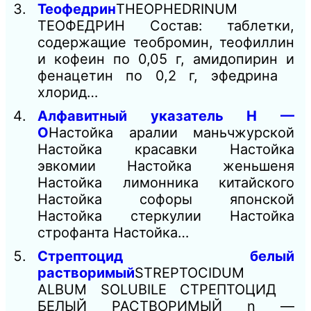
Теофедрин
THEOPHEDRINUM
ТЕОФЕДРИН Состав: таблетки,
содержащие теобромин, теофиллин
и кофеин по 0,05 г, амидопирин и
фенацетин по 0,2 г, эфедрина
хлорид…
Алфавитный указатель Н —
О
Настойка аралии маньчжурской
Настойка красавки Настойка
эвкомии Настойка женьшеня
Настойка лимонника китайского
Настойка софоры японской
Настойка стеркулии Настойка
строфанта Настойка…
Стрептоцид белый
растворимый
STREPTOCIDUM
ALBUM SOLUBILE СТРЕПТОЦИД
БЕЛЫЙ РАСТВОРИМЫЙ n —