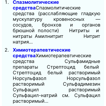
Спазмолитические
средства
Спазмолитические
средства (расслабляющие гладкую
мускулатуру кровеносных —
сосудов, бронхов и органов
брюшной полости) Нитриты и
нитраты Амилнитрит Нитрит
натрия…
Химиотерапевтические
средства
Химиотерапевтические
средства Сульфамидные
препараты Стрептоцид белый
Стрептоцид белый растворимый
Норсульфазол Норсульфазол
растворимый Сульфадимезин
Сульфацил растворимый
Сульфацил-натрий см. Сульфацил
растворимый…