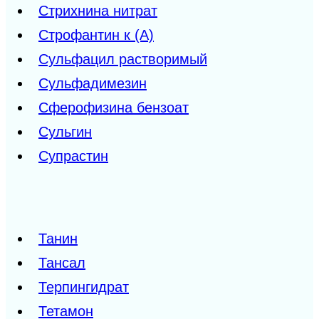
Стрихнина нитрат
Строфантин к (А)
Сульфацил растворимый
Сульфадимезин
Сферофизина бензоат
Сульгин
Супрастин
Танин
Тансал
Терпингидрат
Тетамон