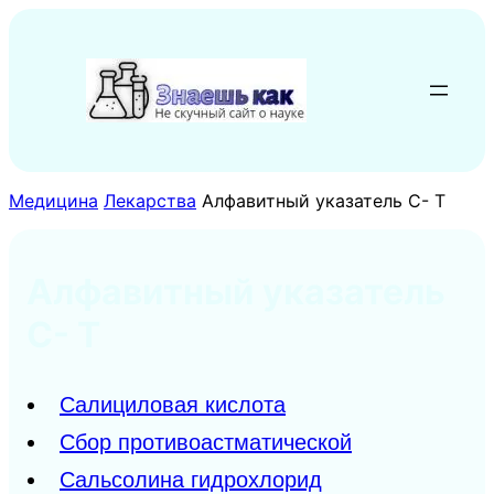
Перейти
к
содержимому
Медицина
Лекарства
Алфавитный указатель С- Т
Алфавитный указатель
С- Т
Салициловая кислота
Сбор противоастматической
Сальсолина гидрохлорид