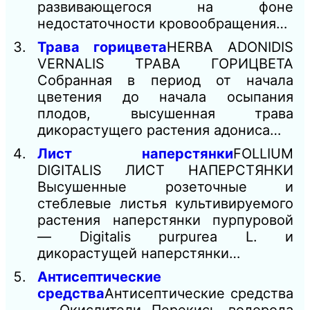
развивающегося на фоне
недостаточности кровообращения…
Трава горицвета
HERBA ADONIDIS
VERNALIS ТРАВА ГОРИЦВЕТА
Собранная в период от начала
цветения до начала осыпания
плодов, высушенная трава
дикорастущего растения адониса…
Лист наперстянки
FOLLIUM
DIGITALIS ЛИСТ НАПЕРСТЯНКИ
Высушенные розеточные и
стеблевые листья культивируемого
растения наперстянки пурпуровой
— Digitalis purpurea L. и
дикорастущей наперстянки…
Антисептические
средства
Антисептические средства