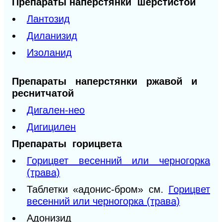
Препараты наперстянки шерстистой
Лантозид
Диланизид
Изоланид
Препараты наперстянки ржавой и
реснитчатой
Дигален-нео
Дигицилен
Препараты горицвета
Горицвет весенний или черногорка
(трава)
Таблетки «адонис-бром» см.
Горицвет
весенний или черногорка (трава)
Адонизид