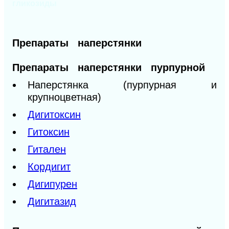
гликозиды
Препараты наперстянки
Препараты наперстянки пурпурной
Наперстянка (пурпурная и
крупноцветная)
Дигитоксин
Гитоксин
Гитален
Кордигит
Дигипурен
Дигитазид