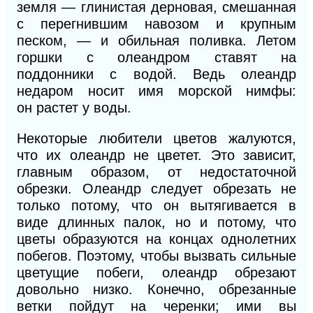
земля — глинистая дерновая, смешанная
с перегнившим навозом и крупным
песком, —
и
обильная поливка. Летом
горшки с олеандром ставят на
поддонники с водой. Ведь олеандр
недаром носит имя морской нимфы:
он
ра
стет
у воды.
Некоторые любители цветов жалуются,
что их олеандр
не
цветет. Это зависит,
главным образом, от недостаточной
обрезки. Олеандр следует обрезать не
только потому, что он вытягивается в
виде длинных палок, но и потому, что
цветы образуются на концах однолетних
побегов. Поэтому, чтобы вызвать сильные
цветущие побеги, олеандр обрезают
довольно низко. Конечно, обрезанные
ветки пойдут
на
черенки; ими вы