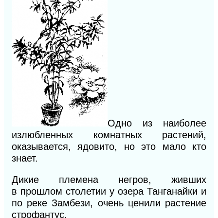
Одно
из наиболее
излюбленных комнатных растений,
оказы
вается, ядовито, но это мало кто
знает.
Дикие племена негров, жив
ших
в
прошлом столетии у озе
ра
Танганайки и
по реке Замбе
зи,
очень ценили растение
стро
фа
нтус.