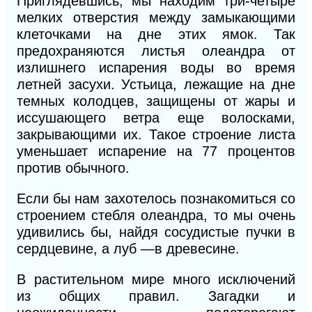
Приглядевшись, мы находим три-четыре
мелких отверстия между замыкающими
клеточками на дне этих ямок. Так
предохраняются листья олеандра от
излишнего испарения воды во время
летней засухи. Устьица, лежащие на дне
темных колодцев, защищены от жары и
иссушающего ветра еще волосками,
закрывающими их. Такое строение листа
уменьшает испарение на
77
процентов
против обычного.
Если бы нам захотелось познакомиться со
строением стебля олеандра, то мы очень
удивились бы, найдя сосудистые пучки в
сердцевине, а луб —в древесине.
В
растительном мире много исключений
из общих правил. Загадки и