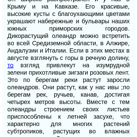
Крыму и на Кавказе. Его красивые,
высокие кусты с благоухающими цветами
украшают набережные и бульвары наших
южных приморских городов.
Дикорастущий олеандр можно встретить
во всей Средиземной области, в Алжире,
Андалузии и Италии. Если в этих местах в
августе взглянуть с горы в речную долину,
то
взгляд привлекут на изумрудной
зелени прихотливые зигзаги розовых лент.
Это по берегам реки растут заросли
олеандров. Они растут, как у нас ивы ;по
берегам рек, ручьев, канав, до
стигая
четырех метров высоты. Вместе с тем
олеандры строе
нием своих листьев
приспособлены к летней засухе, что
характерно для многих растений
субтропиков, растущих во влажных