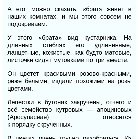
А его, можно сказать, «брат» живет в
наших комнатах, и мы этого совсем не
подозреваем.
У этого «брата» вид кустарника. На
длинных стеблях его удлиненные,
ланцетные, кожистые, как будто матовые,
листочки сидят мутовками по три вместе.
Он цветет красивыми розово-красными,
реже белыми, издали похожими на розы
цветами.
Лепестки в
бутонах закручены, отчего и
всё
семейство
кутровых
— апоциновых
(Аро
сynасеае)
относится
к
порядку
скрученных.
В
цветах очень трудно
ра
зобраться. Из