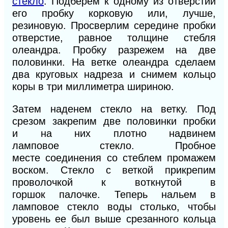
стекло
. Подберем к одному из отверстий
его пробку корковую или, лучше,
резиновую. Просверлим середине пробки
отверстие, равное толщине стебля
олеандра. Пробку разрежем на две
половинки. На ветке олеандра сделаем
два круговых надреза и снимем кольцо
коры в три миллиметра шириною.
Затем наденем
стекло
на
ветку.
Под
срезом
за
крепим две половинки
пробки
и
на
них плот
но надвинем
ламповое
стекло. Пробное
месте
соединения со стеблем
промажем
воском.
Стекло с веткой
прикрепим
проволочкой к во
ткнутой в
горшок
палочке. Теперь нальем
в
ламповое стекло
воды столько, чтобы
уровень
ее был выше срезанного
кольца