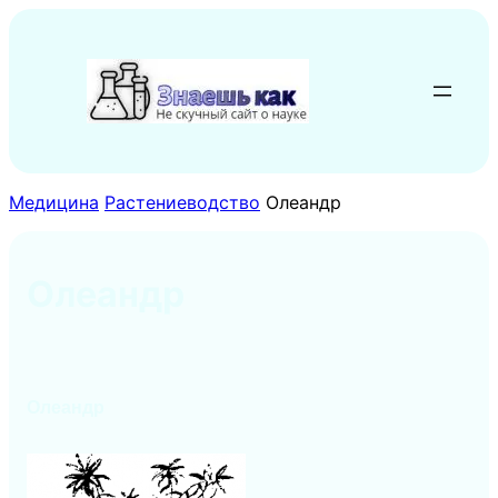
Перейти
к
содержимому
Медицина
Растениеводство
Олеандр
Олеандр
Олеандр