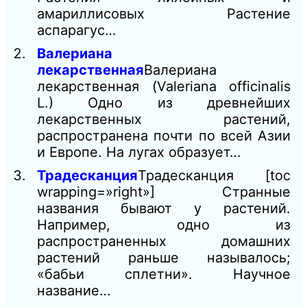
амариллисовых Растение
аспарагус…
Валериана
лекарственная
Валериана
лекарственная (Valeriana officinalis
L.) Одно из древнейших
лекарственных растений,
распространена почти по всей Азии
и Европе. На лугах образует…
Традесканция
Традесканция [toc
wrapping=»right»] Странные
названия бывают у растений.
Например, одно из
распространенных домашних
растений раньше называлось;
«бабьи сплетни». Научное
название…