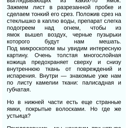
выглядывающих из
каких-то
ямок.
Зажмем лист в разрезанной пробке и
сделаем тонкий его срез. Положив срез на
стеклышко в каплю воды, препарат слегка
подогреем над
огнем,
чтобы
из
ямок
вышел воздух, черные пузырьки
которого будут нам
мешать.
Под
микроскопом мы увидим интересную
картину. Очень толстая многослойная
кожица
предохраняет сверху
и снизу
внутреннюю ткань от повреждений и
испарения. Внутри — знакомые уже нам
по листу камелии ткани: палисадная и
губчатая.
Но в нижней части есть еще странные
ямки, покрытые волосками. Но где же
устьица?