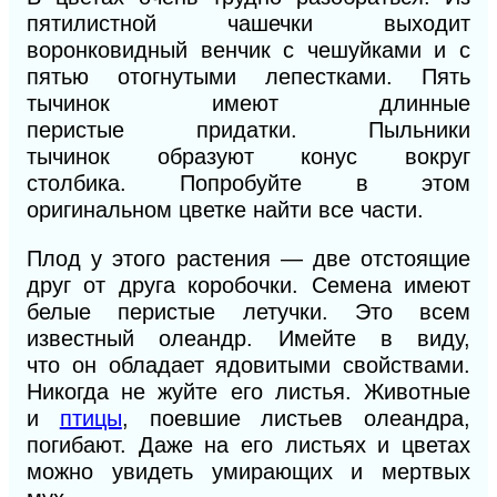
пятилистной чашечки выходит
воронковидный венчик с чешуйками и с
пятью отогнутыми лепестками. Пять
тычинок имеют длинные
пе
ристые
придатки. Пыльники
тычинок
образуют конус вокруг
столбика.
Попробуйте в этом
оригинальном цветке найти все части.
Плод у этого растения — две отстоящие
друг от друга коробочки. Семена имеют
белые перистые летучки.
Это всем
известный олеа
ндр.
Имейте в
виду,
что
он
обладает ядовитыми свойствами.
Никогда не жуйте его листья. Животные
и
птицы
, поевшие
листьев олеандра,
погибают. Даже на его листьях и цветах
можно увидеть умирающих и мертвых