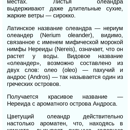
местах. Листья олеандра
выдерживают
даже
длительные сухие,
жаркие ветры — сирокко.
Латинское название олеандра — нериум
олеандер (Nerium oleander),
видимо
,
связанное с именем мифической морокой
нимфы Нереиды (Nereis), означает, что он
растет у воды. Видовое название
«олеандер», возможно составлено из
двух слов: олео (oleo) — пахучий и
андрос (Andros) — так называется один из
греческих островов.
Получается красивое название —
Нереида
с
ароматного острова Андроса.
Цветущий олеандр действительно
настолько ароматен, что, находясь в