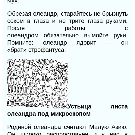
мух.
Обрезая олеандр, старайтесь не брызнуть
соком в глаза и не трите глаза руками.
После работы с
олеандром
обязательно
вымойте руки.
Помните: олеандр ядовит —
он
«брат»
строфантуса!
Устьица листа
олеандра под микроскопом
Родиной олеандра считают Малую Азию.
Он широко распространен и у нас в