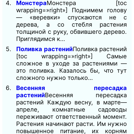
Монстера
Монстера [toc
wrapping=»right»] Поднимем голову
— «веревки» спускаются не с
дерева, а со стебля растения
толщиной с руку, обвившего дерево.
Приглядимся к…
Поливка растений
Поливка растений
[toc wrapping=»right»] Самые
сложное в уходе за растениями —
это поливка. Казалось бы, что тут
сложного нужно только…
Весенняя пересадка
растений
Весенняя пересадка
растений Каждую весну, в марте—
апреле, комнатные садоводы
переживают ответственный момент.
Растения начинают расти. Им нужно
повышенное питание, их корням