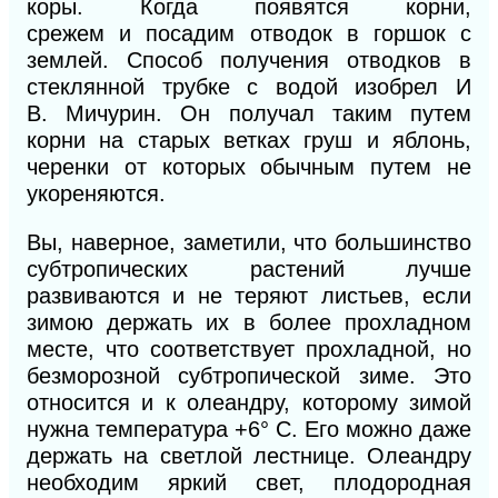
коры.
Когда появятся корни,
срежем
и
посадим отводок в горшок с
землей.
Способ
получения отводков в
стеклянной трубке с
водой
изобрел
И
В.
Мичурин. Он получал таким путем
корни на старых ветках груш и яблонь,
черенки от которых обычным путем
не
у
кореняются.
Вы, наверное, заметили, что большинство
субтропических растений лучше
развиваются и не теряют листьев, если
зимою держать их в более прохладном
месте, что соответствует прохладной, но
безморозной субтропической зиме. Это
относится и к олеандру, которому зимой
нужна температура +6° С. Его можно даже
держать на светлой лестнице. Олеандру
необходим яркий свет, плодородная