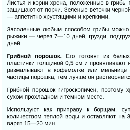
Листья и корни хрена, положенные
в
грибы 
защищают от порчи. Зеленые веточки черно
— аппетитно хрустящими и крепкими.
Засоленные любым способом грибы можно у
рыжики — через 7—10 дней, грузди, подгру
дней.
Грибной порошок.
Его готовят из белых 
пластинки толщиной 0,5 см и провяливают н
размалывают в кофемолке или мельнице д
частицы порошка, тем лучше он растворяется
Грибной порошок гигроскопичен, поэтому 
сухом прохладном и темном месте.
Используют как приправу к борщам, су
количеством теплой воды и оставляют на 
варят 15—20 мин.