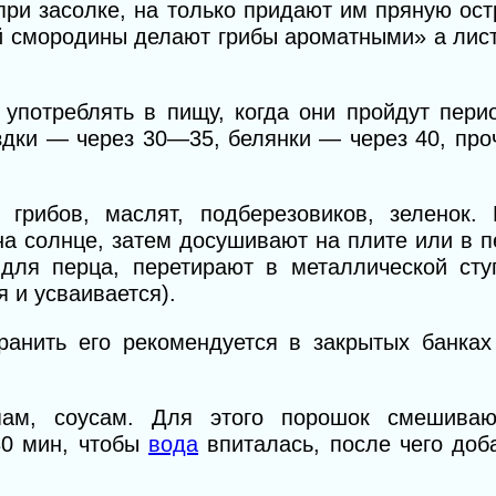
при засолке, на только придают им пряную ост
й смородины делают грибы ароматными» а лис
потреблять в пищу, когда они пройдут пери
здки — через 30—35, белянки — через 40, пр
грибов, маслят, подберезовиков, зеленок.
а солнце, затем досушивают на плите или в п
ля перца, перетирают в металлической сту
 и усваивается).
хранить его рекомендуется в закрытых банках
пам, соусам. Для этого порошок смешива
30 мин, чтобы
вода
впиталась, после чего доб