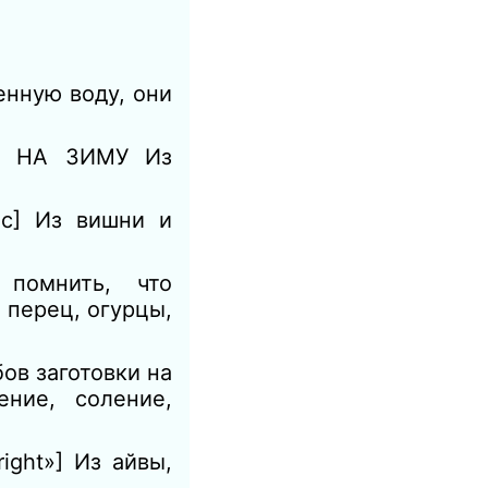
енную воду, они
В НА ЗИМУ Из
] Из вишни и
 помнить, что
 перец, огурцы,
ов заготовки на
ение, соление,
ight»] Из айвы,