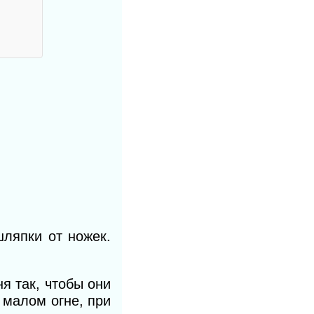
шляпки от ножек.
я так, чтобы они
а
малом огне, при