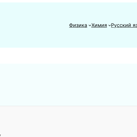
Физика
Химия
Русский я
у