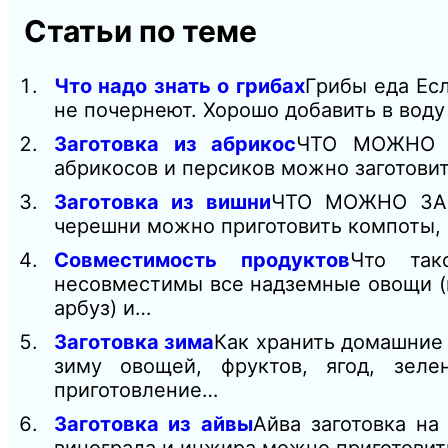
Статьи по теме
Что надо знать о грибах
Грибы еда Есл
не почернеют. Хорошо добавить в воду
Заготовка из абрикос
ЧТО МОЖНО 
абрикосов и персиков можно заготови
Заготовка из вишни
ЧТО МОЖНО ЗАГ
черешни можно приготовить компоты,
Совместимость продуктов
Что так
несовместимы все надземные овощи (по
арбуз) и…
Заготовка зима
Как хранить домашние 
зиму овощей, фруктов, ягод, зелен
приготовление…
Заготовка из айвы
Айва заготовка на 