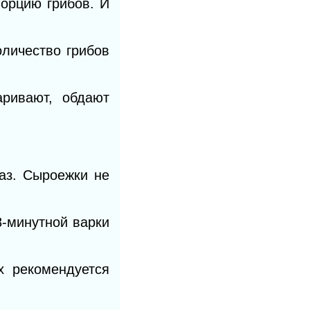
порцию грибов. И
оличество грибов
аривают, обдают
аз. Сыроежки не
8-минутной варки
х рекомендуется