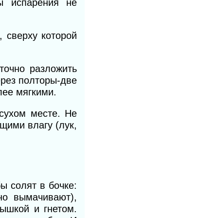
ы испарения не
, сверху которой
точно разложить
ерез полторы-две
лее мягкими.
сухом месте. Не
щими влагу (лук,
ы солят в бочке:
но вымачивают),
ышкой и гнетом.