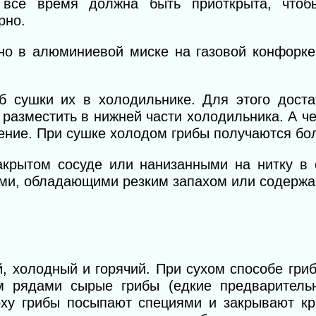
 все время должна быть приоткрыта, чтоб
рно.
но в алюминиевой миске на газовой конфорке
об сушки их в холодильнике. Для этого доста
разместить в нижней части холодильника. А ч
нение. При сушке холодом грибы получаются бо
крытом сосуде или нанизанными на нитку в 
ами, обладающими резким запахом или содержа
й, холодный и горячий. При сухом способе гриб
м рядами сырые грибы (едкие предваритель
рху грибы посыпают специями и закрывают кр