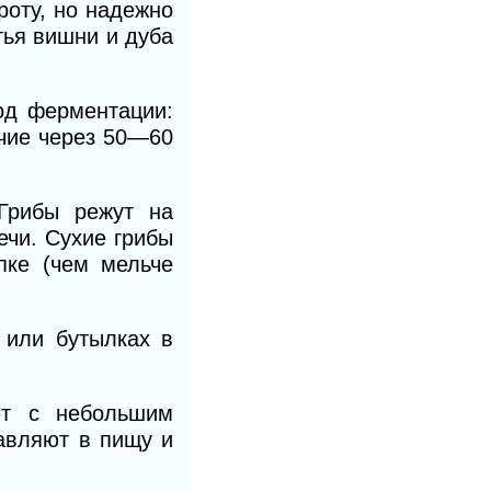
роту, но надежно
тья вишни и дуба
од ферментации:
очие через 50—60
 Грибы режут на
ечи. Сухие грибы
пке (чем мельче
 или бутылках в
ют с небольшим
авляют в пищу и