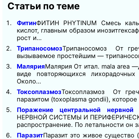
Статьи по теме
Фитин
ФИТИН PHYTINUM Смесь кальц
кислот, главным образом инозитгекса
рост и…
Трипаносомоз
Трипаносомоз От греч
вызываемое простейшим — трипаносом
Малярия
Малярия От итал. mala area 
виде повторяющихся лихорадочных 
Около…
Токсоплазмоз
Токсоплазмоз От греч
паразитом (toxoplasma gondii), которо
Поражение центральной нервной 
НЕРВНОЙ СИСТЕМЫ И ПЕРИФЕРИЧЕСКИХ
распространение. По летальности он 
Паразит
Паразит это живое существо (