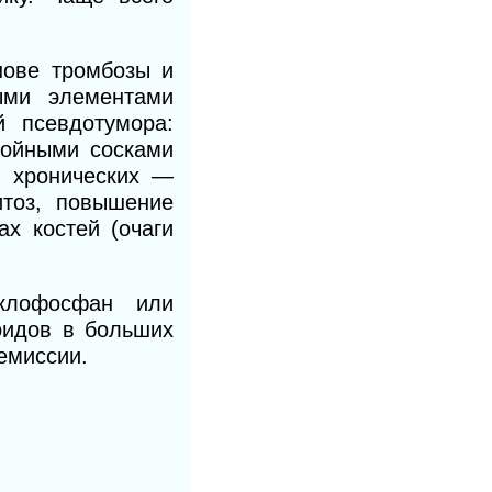
нове тромбозы и
ыми элементами
 псевдотумора:
тойными сосками
, хронических —
итоз, повышение
х костей (очаги
иклофосфан или
оидов в больших
емиссии.