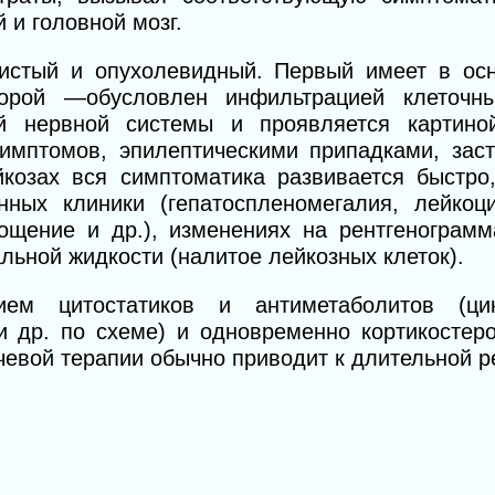
 и головной мозг.
истый и опухолевидный. Первый имеет в ос
торой —обусловлен инфильтрацией клеточн
й нервной системы и проявляется картиной
имптомов, эпилептическими припадками, зас
йкозах вся симптоматика развивается быстро
нных клиники (гепатоспленомегалия, лейкоц
ощение и др.), изменениях на рентгенограмма
альной жидкости (налитое лейкозных
клеток).
ием цитостати
ков
и
антиметаболитов (ц
и
др. по схеме) и одновременно кортикостер
учевой терапии обычно приводит
к длительной р