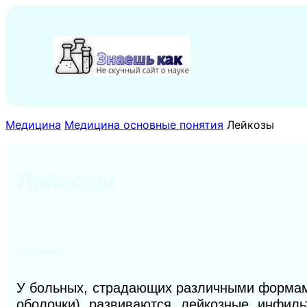
Перейти
к
содержимому
Медицина
Медицина основные понятия
Лейкозы
Лейкозы
Лейкозы
У больных, страдающих различными формами
оболочки) развиваются лейкозные инфиль