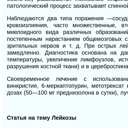
патологический процесс захватывает спинной
Наблюдаются два типа поражения —сосуд
кровоизлияния, часто множественные, в
миелоидного вида различных образовани
постепенным нарастанием общемозговых с
зрительных нервов и т. д. При острых ле
замедленно. Диагностика основана на да
температуры, увеличение лимфоузлов, ист
разрушения костной ткани)
и
в цереброспин
Своевременное лечение с использован
винкристия,
6
-меркаптопурин, метотрексат
дозах (50—100 мг преднизолона в сутки), л
Статья на тему Лейкозы