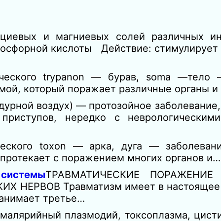
иевых и магниевых солей различных ин
фосфорной кислоты Действие: стимулирует
еского trypanon — бурав, soma —тело —
ой, который поражает различные органы и 
—дурной воздух) — протозойное заболевание
приступов, нередко с неврологическими
еского toxon — арка, дуга — заболеван
е протекает с поражением многих органов и…
системы
ТРАВМАТИЧЕСКИЕ ПОРАЖЕНИЕ
 НЕРВОВ Травматизм имеет в настоящее 
занимает третье…
малярийный плазмодий, токсоплазма, цистиц