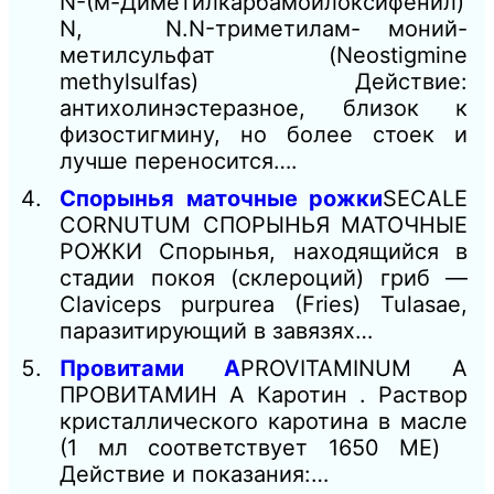
N-(м-Диметилкарбамоилоксифенил)
N, N.N-триметилам- моний-
метилсульфат (Neostigmine
methylsulfas) Действие:
антихолинэстеразное, близок к
физостигмину, но более стоек и
лучше переносится….
Спорынья маточные рожки
SECALE
CORNUTUM СПОРЫНЬЯ МАТОЧНЫЕ
РОЖКИ Спорынья, находящийся в
стадии покоя (склероций) гриб —
Claviceps purpurea (Fries) Tulasae,
паразитирующий в завязях…
Провитами А
PROVITAMINUM А
ПРОВИТАМИН А Каротин . Раствор
кристаллического каротина в масле
(1 мл соответствует 1650 ME)
Действие и показания:…