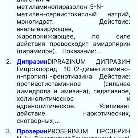
метиламинопиразолон-5-N-
метилен-сернистокислый натрий,
моногидрат. Действие:
анальгезирующее,
жаропонижающее, по силе
действия превосходит амидопирин
(пирамидон). Показании:…
Дипразин
DIPRAZINUM ДИПРАЗИН
Гицрохлорид 10-(2-диметиламино-
н-пропил) -фенотиазина Действие:
противогистаминное (сильнее
димедрола и имизина), седативное,
холинолитическое и
адренолитическое. Усиливает
действие наркотических,
снотворных,…
Прозерин
PROSERINUM ПРОЗЕРИН