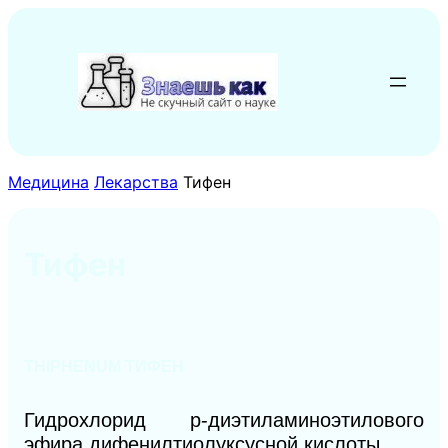
Перейти
к
содержимому
Медицина
Лекарства
Тифен
Тифен
THIPHENUM ТИФЕН
Гидрохлорид р-диэтиламиноэтилового
эфира дифенилтиолуксусной кислоты