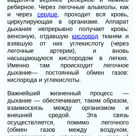
реберное. Через легочные альвеолы, как
и через
сердце
, проходит вся кровь,
циркулирующая в организме. Аппарат
дыхания непрерывно получает кровь:
венозную, отдавшую
кислород
тканям и
взявшую от них углекислоту (через
легочные артерии), и вновь
насыщающую
ся
кислородом в легких.
Именно там происходит легочное
дыхание— постоянный обмен газов:
кислорода и углекислоты.
Важнейший жизненный процесс —
дыхание — обеспечивает, таким образом,
взаимосвязь между организмом и
внешней средой. Эта связь
осуществляется, помимо легочного
(обмен газов между воздухом,