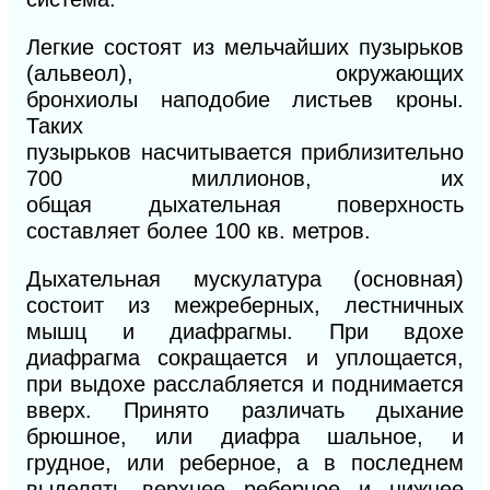
Легкие состоят из мельчайших пузырьков
(альвеол), окру
жающих
бронхиолы
наподобие листьев кроны.
Таких
пузырьков
насчитывается
приблизительно
700
миллионов, их
общая
дыхательная
поверхность
составляет более 100 кв. метров.
Дыхательная мускулатура (основная)
состоит из межреберных, лестничных
мышц и диафрагмы. При вдохе
диафрагма сокращается и уплощается,
при выдохе расслабляется и поднимается
вверх. Принято различать дыхание
брюшное, или диафра шальное, и
грудное, или реберное, а в последнем
выделять верхнее реберное и нижнее