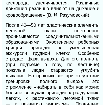
кислорода увеличивается. Различные
движения различно влияют на дыхание и
кровообращение» (В.
И.
Разумовский).
После 40—50 лет эластические элементы
легочной ткани постепенно
пронизываются соединительнотканными
образованиями. Окостенение реберных
хрящей приводит
к
уменьшенная
экскурсии грудной клетки. Особенно
страдает фаза выдоха. Для его полноты
(при подъеме в гору, по лестнице)
пожилые люди стараются углубить
дыхание. На практике же при отсутствии
тренировки полного
выдоха это
стремление «набирать в себя как можно
больше воздуха» приводит к раздуванию
легких, к растяжению легочной ткани
—
к
развитию эмфиземы. Правильно