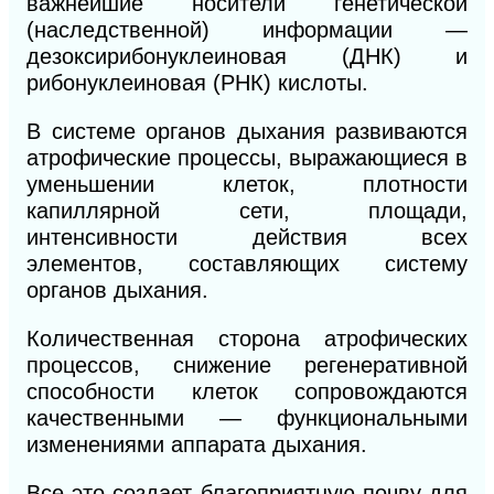
важнейшие носители генетической
(наследственной) информации —
дезоксирибонуклеино
вая (ДНК) и
рибонуклеиновая (РНК) кислоты.
В системе органов дыхания развиваются
атрофические процессы, выражающиеся в
уменьшении клеток, плотности
капиллярной сети, площади,
интенсивности действия всех
элементов,
составляющих систему
органов дыхания.
Количественная сторона атрофических
процессов, снижение регенеративной
способности клеток сопровождаются
качественными — функциональными
изменениями аппарата дыхания.
Все это создает благоприятную почву для