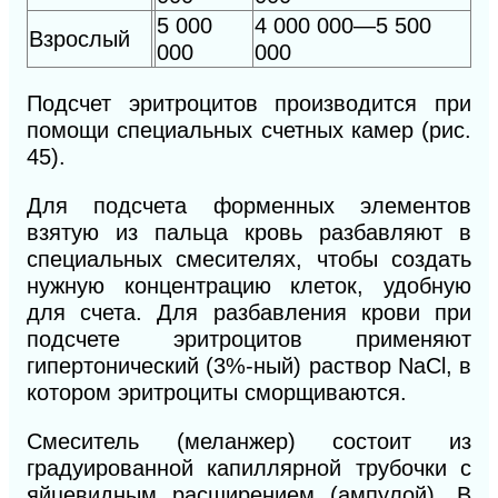
5 000
4 000 000—5 500
Взрослый
000
000
Подсчет эритроцитов производится при
помощи специальных счетных камер (рис.
45).
Для подсчета форменных элементов
взятую из пальца кровь разбавляют в
специальных смесителях, чтобы создать
нужную
концентрацию клеток, удобную
для счета. Для разбавления крови при
подсчете эритроцитов применяют
гипертонический (3%-ный) раствор NaCl, в
котором эритроциты сморщиваются.
Смеситель (меланжер) состоит из
градуированной капиллярной трубочки с
яйцевидным расширением (ампулой). В