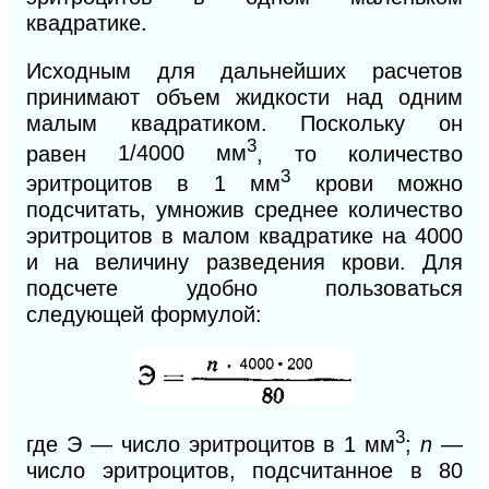
квадратике.
Исходным для дальнейших расчетов
принимают объем жидкости над од
ним
малым квадратиком. Поскольку он
3
равен
1/4000 мм
, то количество
3
эритро
цитов в 1 мм
крови можно
подсчитать, умножив среднее количество
эритроцитов в малом квадратике на 4000
и на величину разведения крови. Для
подсчете удобно пользоваться
следующей формулой:
3
где Э — число эритроцитов в 1 мм
;
n
—
число эритроцитов, подсчитанное в 80