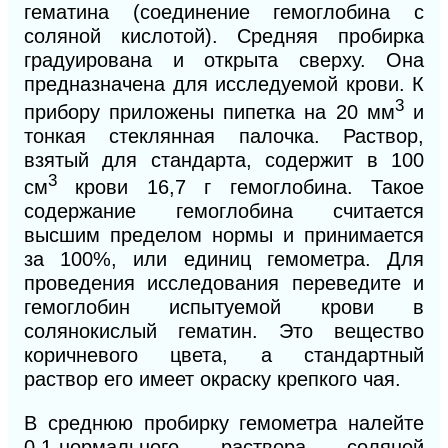
гематина (соединение гемоглобина с
соляной кислотой). Средняя пробирка
градуирована и открыта сверху. Она
предназначена для исследуемой крови. К
3
прибору приложены пипетка на 20 мм
и
тонкая стеклянная палочка. Раст
вор,
взятый для стандарта, содержит в 100
3
см
крови 16,7 г гемоглобина. Такое
содержание гемоглобина считается
высшим пределом нормы и принимается
за 100%, или единиц гемометра. Для
проведения исследования переведите и
гемоглобин испытуемой крови в
солянокислый гематин. Это вещество
коричневого цвета, а стандартный
раствор его имеет окраску крепкого чая.
В среднюю пробирку гемометра налейте
0,1-нормального раствора соляной