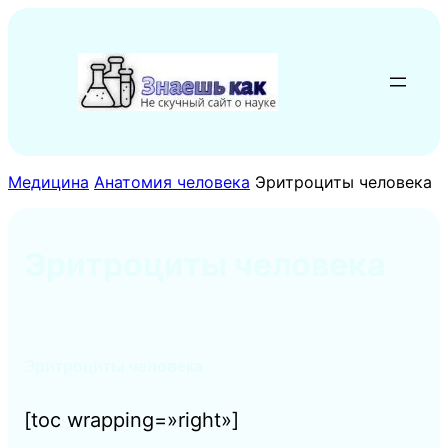
Перейти
к
содержимому
Медицина
Анатомия человека
Эритроциты человека
Эритроциты человека
Эритроциты человека
[toc wrapping=»right»]