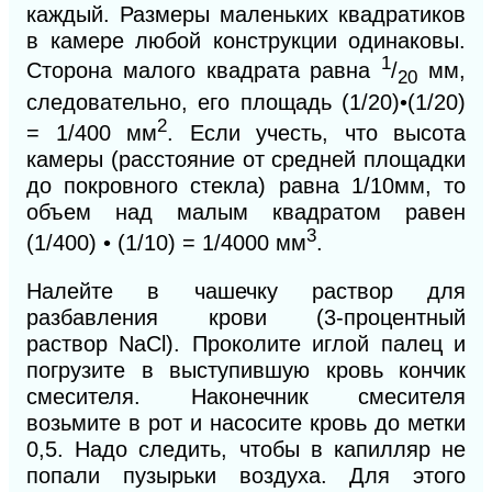
каждый. Размеры маленьких квадратиков
в камере любой конструкции одинаковы.
1
Сторона малого квадрата равна
/
мм,
20
следовательно, его площадь
(1/20)•(1/20)
2
= 1/400 мм
. Если учесть, что высота
камеры
(расстояние от средней площадки
до покровного стекла) равна
1/10мм,
то
объем над малым квадратом равен
3
(1/400) • (1/10) = 1/4000 мм
.
Налейте в чашечку раствор для
разбавления крови (3-процентный
раствор NaCl). Проколите иглой палец и
погрузите в выступившую кровь кончик
смесителя. Наконечник смесителя
возьмите в рот и насосите кровь до метки
0,5. Надо следить, чтобы
в
капилляр не
попали пузырьки воздуха. Для этого