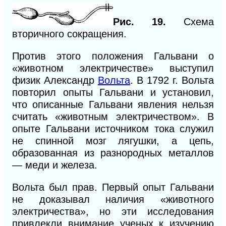
Рис. 19.
Схема
вторичного сокращения.
Против этого положения Гальвани о
«животном электричестве» выступил
физик Александр
Вольта
. В 1792 г. Вольта
повторил опыты Гальвани и установил,
что описанные Гальвани явления нельзя
считать «животным электричеством». В
опыте Гальвани источником тока служил
не спинной мозг лягушки, а цепь,
образованная из разнородных металлов
— меди и железа.
Вольта был прав. Первый опыт Гальвани
не доказывал наличия «животного
электричества», но эти исследования
привлекли внимание ученых к изучению