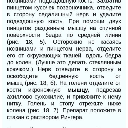
ножницами подвздошную кость. Захватив
пинцетом кусочек позвоночника, отведите
в сторону седалищный нерв и удалите
подвздошную кость. При помощи двух
пинцетов раздвиньте мышцу на спинной
поверхности бедра по средней линии
(рис. 18, 5). Осторожно не касаясь
ножницами и пинцетом нерва, отделите
его от окружающих тканей, вдоль бедра
до колен. (Лучше это делать стеклянным
крючком.) Нерв отведите в сторону и
освободите бедренную кость от
мышц
(рис.
18, б).
На голени отделите от
кости икроножную
мышцу,
подрезав
ахиллово сухожилие, и привяжите к нему
нитку. Голень и стопу отрежьте ниже
колена (рис.
18,
7)
.
Препарат положите в
стакан с раствором Рингера.