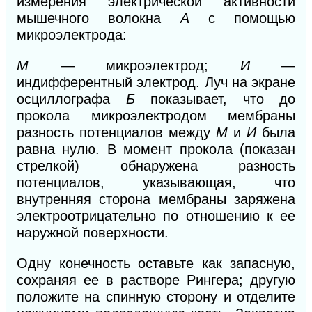
измерения электрической активности
мышечного волокна
А
с помощью
микроэлектрода:
М
— микроэлектрод;
И
—
индифферентный электрод. Луч на экране
осциллографа
Б
показывает, что до
прокола микроэлектро
дом
мембраны
разность потенциалов меж
ду
М
и
И
была
равна нулю. В момент прокола (показан
стрелкой) обнаружена разность
потенциалов, указывающая, что
внутренняя сторона мембраны заряжена
электроотрицательно по отношению к ее
наружной поверхности.
Одну конечность оставьте как запасную,
сохраняя ее в растворе Рингера; другую
положите на спинную сторону и отделите