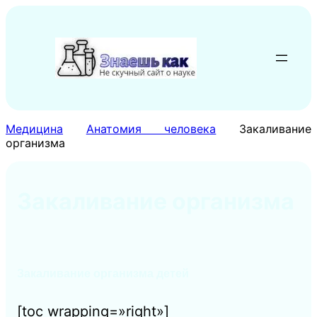
Перейти
к
содержимому
Медицина
Анатомия человека
Закаливание
организма
Закаливание организма
Закаливание организма детей
[toc wrapping=»right»]