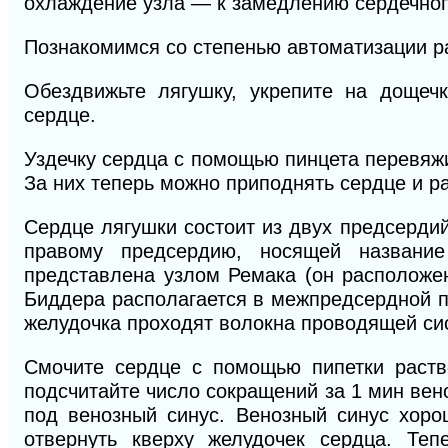
охлаждение узла — к замедлению сердечног
Познакомимся со степенью автоматизации р
Обездвижьте лягушку, укрепите на дощеч
сердце.
Уздечку сердца с помощью пинцета перевяжи
За них теперь можно приподнять сердце и ра
Сердце лягушки состоит из двух предсердий
правому предсердию, носящей назван
представлена узлом Ремака (он расположен
Биддера располагается в межпредсердной пе
желудочка проходят волокна проводящей си
Смочите сердце с помощью пипетки раство
подсчитайте число сокращений за 1 мин вен
под венозный синус. Венозный синус хорош
отвернуть кверху желудочек сердца. Теп