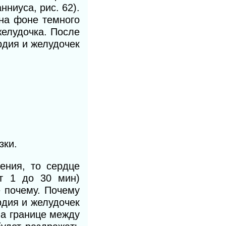
ниуса, рис. 62).
на фоне темного
желудочка. После
рдия и желудочек
зки.
ения, то сердце
от 1 до 30 мин)
 почему. Почему
рдия и желудочек
на границе между