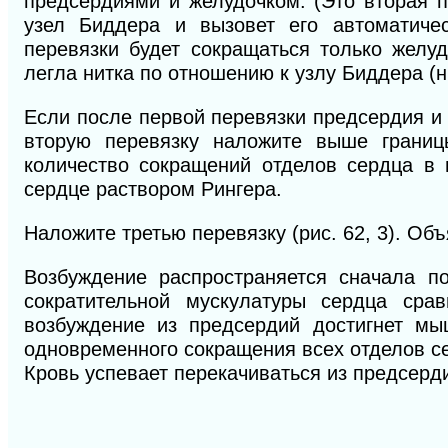
предсердиями и желудочком. (Это вторая п
узел Биддера и вызовет его автоматичес
перевязки будет сокращаться только желуд
легла нитка по отношению к узлу Биддера (н
Если после первой перевязки предсердия и
вторую перевязку наложите выше границ
количество сокращений отделов сердца в 
сердце раствором Рингера.
Наложите третью перевязку (рис. 62, 3). Об
Возбуждение распространяется сначала по
сократительной муску
латуры сердца срав
возбуждение из предсердий достигнет мы
одновременного сокращения всех отделов се
Кровь успевает перекачиваться из предсерди