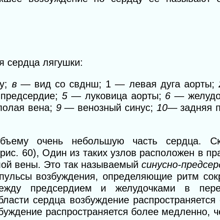
 сердца лягушки:
ку;
в
— вид со свднш; 1 — левая дуга аорты;
 предсердие;
5 —
луковица аорты;
6
— желудо
полая вена;
9 —
венозный синус;
10
— задняя п
объему очень небольшую часть сердца. Ск
(рис. 60), Один из таких узлов расположен в п
лой вены. Это так называемый
синусно-предсер
мпульсы возбуждения, определяющие ритм сок
ежду предсердием и желудочками в пере
бласти серд
ца
возбуждение распространяется 
збуждение распространяется более медленно, 