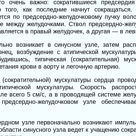
о очень важно: сократившиеся предсердия
 того, как последние начнут сокращаться.
ется по предсердно-желудочковому пучку вол
ке между желудочками. Ствол пред
сердно-жел
авляется в правый желудочек, а другая — в лев
ьно возникает в синусном узле, затем расп
онец, возбуждение с атипической мускулатур
удившись, типическая (сократительная) мус
етания крови в аорту и легочную артерию.
й (сократительной) мускулатуры сердца прово
ипической мускулатуры. Скорость распрос
ле всего 5 см/с, а в проводящей системе жел
предсердно-желудочковом узле обеспечива
сердном узле первоначально возникают импул
 области синусного узла ведет к учащению сокр