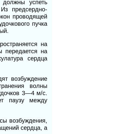
 должны успеть
 Из предсердно-
окон проводящей
удочкового пучка
ый.
ространяется на
ы передается на
кулатура сердца
дят возбуждение
транения волны
удочков 3—4 м/с.
ет паузу между
ьсы возбуждения,
ащений сердца, а