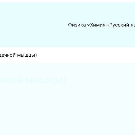
Физика
Химия
Русский я
рдечной мышцы)
ечной мышцы)