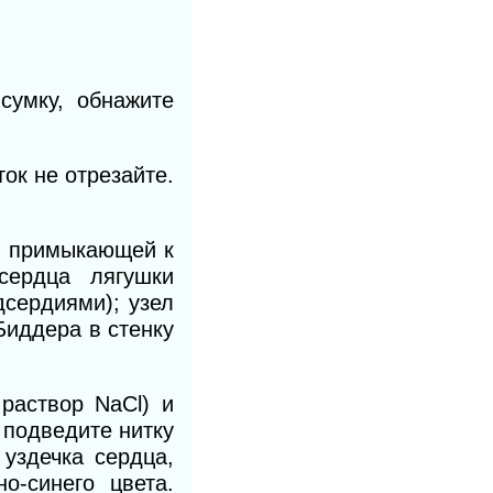
сумку, обнажите
ок не отрезайте.
, примыкающей к
сердца лягушки
дсердиями); узел
Биддера в стенку
раствор NaCl) и
 подведите нитку
 уздечка сердца,
о-синего цвета.