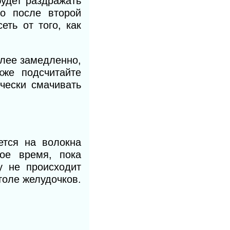
будет раздражать
то после второй
еть от того, как
олее замедленно,
же подсчитайте
чески смачивать
ется на волокна
ое время, пока
у не происходит
толе желудочков.