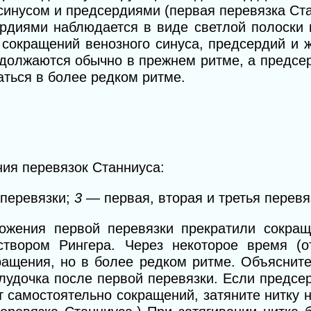
синусом и предсердиями (первая перевязка Стан
рдиями наблюдается в виде светлой полоски 
 сокращений венозного синуса, предсердий и 
одолжаются обычно в прежнем ритме, а предсе
ться в более редком ритме.
ия перевязок Станниуса:
 перевязки;
3
— первая, вторая и третья перевя
жения первой перевязки прекратили сокращ
створом Рингера. Через некоторое время (
ращения, но в более редком ритме. Объясните
удочка после первой перевязки. Если предсе
 самостоятельно сокращений, затяните нитку 