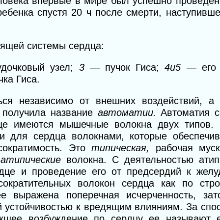
ловека впервые в мире был успешно проведен
ребенка спустя 20 ч после смерти, наступивш
ящей системы сердца:
у
дочковый узел;
3
— пучок Гиса;
4и5
— ег
ка Гиса.
ься независимо от внешних воздействий, а
 получила название
автоматии.
Автоматия с
це имеются мышечные волокна двух типов. 
и для сердца волокнами, которые обеспечи
сократимость. Это
типическая,
рабочая муск
я
атипические
волокна. С деятельностью атип
дце и проведение его от предсердий к желу
сократительных волокон сердца как по стр
ее выражена поперечная исчерченность, за
й устойчивостью к вредящим влияниям. За спо
никшее возбуждение по сердцу ее называют