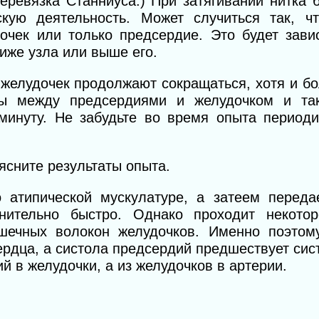
еревязка Станниуса.) При затягивании нитка 
кую деятельность. Может случиться так, ч
очек или только предсердие. Это будет завис
иже узла или выше его.
 желудочек продолжают сокращаться, хотя и б
ы между предсердиями и желудочком и так
минуту. Не забудьте во время опыта периоди
ъясните результаты опыта.
 атипической мускулатуре, а затеем переда
нительно быстро. Однако проходит некотор
шечных волокон желудочков. Именно поэтом
рдца, а систола предсердий предшествует сис
й в желудочки, а из желудочков в артерии.