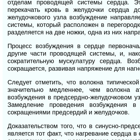
отделам проводящей системы сердца. Эт
перекачать кровь в желудочки сердца до
же
лудочкового узла возбуждение направля
системы, который расположен в перегород
разделяется на две ножки, одна из них напр
Процесс возбуждения в сердце первоначал
другие части проводящей системы, и, нак
сократительную мускулатуру сердца. Возб
сокращается, развивая напряжение для нагн
Следует отметить, что волокна типическо
значительно медленнее, чем волокна ат
возбуждения в предсердно-желудочковом уз
Замедление проведения возбуждения в 
сокращениями предсердий и желудочков.
Доказательством того, что в синусно-пред
является тот факт, что нагревание сердца в