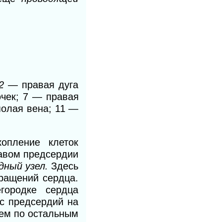
2 —
правая дуга
чек;
7
— правая
олая вена; 11 —
опление клеток
равом предсердии
дный узел.
Здесь
ращений сердца.
городке сердца
с предсердий на
чем по остальным