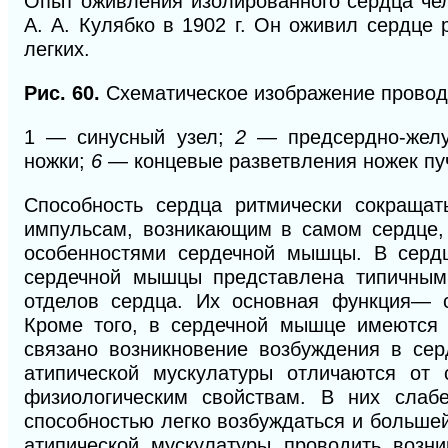
Опыт оживления изолированного сердца че
А. А. Кулябко в 1902 г. Он оживил сердце 
легких.
Рис. 60.
Схематическое изображение провод
1 — синусный узел;
2
— предсердно
-жел
ножки;
6
— концевые разветвления ножек пуч
Способность сердца ритмически сокращат
импульсам, возникающим в самом сердце,
особенностями сердечной мышцы. В серд
сердечной мышцы представлена типичным
отделов сердца. Их основная функция— 
Кроме того, в сердечной мышце имеютс
связано возникновение возбуждения в сер
атипической мускулатуры отличаются от 
физиологическим свойствам. В них слаб
способностью легко возбуждаться и больше
атипической мускулатуры проводить воз