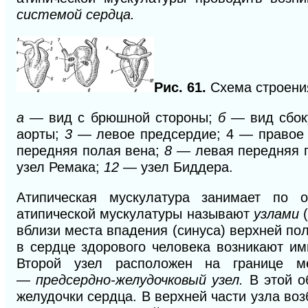
системой сердца.
Рис. 61.
Схема строения
а
— вид
с брюшной стороны;
б
— вид сбо
аорты;
3
— левое предсердие;
4
— правое
передняя полая вена;
8 —
левая передняя 
узел Ремака;
12
— узел Биддера.
Атипическая мускулатура занимает по 
атипической мускулатуры называют
узлами
вблизи места впадения (синуса) верхней по
в сердце здорового человека возникают и
Второй узел расположен на границе м
—
предсердно-желудочковый узел.
В этой о
желудочки сердца. В верхней части узла во