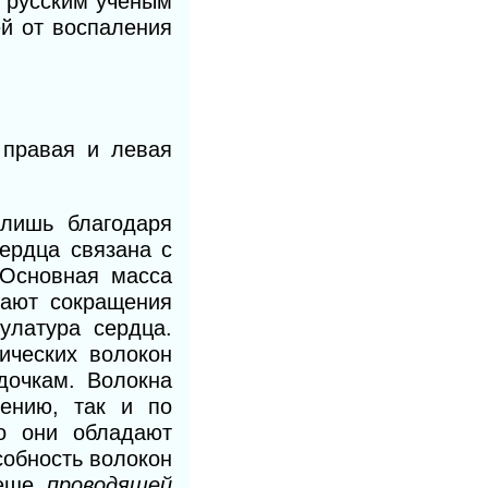
 русским ученым
ей от воспаления
о
правая и левая
 лишь благодаря
ердца связана с
Основная масса
вают сокращения
улатура сердца.
ических волокон
дочкам. Волокна
оению, так и по
то они обладают
собность волокон
 еще
проводящей