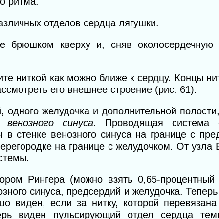
о ритма.
азличных отделов сердца лягушки.
ке брюшком кверху и, сняв околосердечную 
те ниткой как можно ближе к сердцу. Концы нит
ссмотреть его внешнее строение (рис. 61).
, одного желудочка и допол
нительной полости
ие
венозного
синуса.
Проводящая система 
 в стенке венозного синуса на границе с пре
регородке на границе с желудочком. От узла 
стемы.
ром Рингера (можно взять 0,65-процентный 
озного синуса, предсердий и желудочка. Теперь
о виден, если за нитку, которой перевязана
ерь виден пульсирующий отдел сердца темн