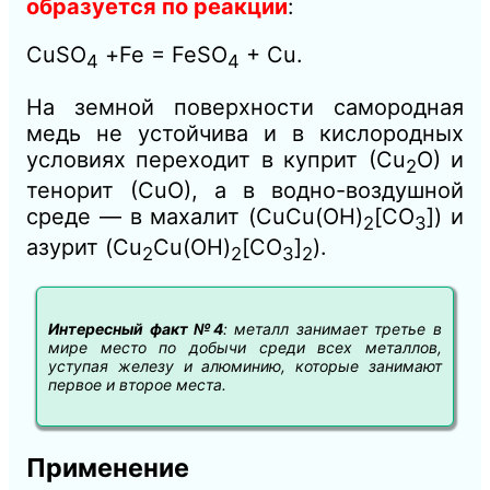
образуется по реакции
:
CuSО
+Fe = FeSО
+ Сu.
4
4
На земной поверхности самородная
медь не устойчива и в кислородных
условиях переходит в куприт (Сu
О) и
2
тенорит (СuО), а в водно-воздушной
среде — в махалит (CuCu(OH)
[СО
]) и
2
3
азурит (Cu
Cu(OH)
[СО
]
).
2
2
3
2
Интересный факт №4
: металл занимает третье в
мире место по добычи среди всех металлов,
уступая железу и алюминию, которые занимают
первое и второе места.
Применение