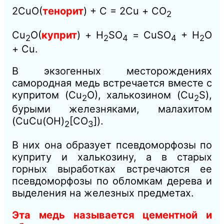
2СuО(
тенорит
) + С = 2Сu + СO
2
Cu
О(
куприт
) + H
SО
= CuSO
+ H
O
2
2
4
4
2
+ Cu.
В экзогенных месторождениях
самородная медь встречается вместе с
купритом (Cu
О), халькозином (Cu
S),
2
2
бурыми железняками, малахитом
(CuCu(OH)
[CO
]).
2
3
В них она образует псевдоморфозы по
куприту и халькозину, а в старых
горных выработках встречаются ее
псевдоморфозы по обломкам дерева и
выделения на железных предметах.
Эта медь называется цементной и