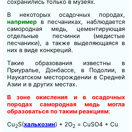
сохранились только в музеях.
В некоторых осадочных породах,
например
в песчаниках, наблюдается
самородная медь, цементирующая
отдельные песчинки (медистые
песчаники), а также выделяющаяся в
них в виде конкреций.
Такие образования известны в
Приуралье, Донбассе, в Подолии, в
Наукатском месторождении в Средней
Азии и в других местах.
В зоне окисления и в осадочных
породах самородная медь могла
образоваться по таким реакциям
:
Cu
S(
халькозин
) + 2О
= CuSО4 + Сu
2
2