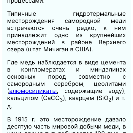
процессами.
Типичные гидротермальные
месторождения самородной меди
встречаются очень редко, к ним
принадлежит одно из крупнейших
месторождений в районе Верхнего
озера (штат Мичиган в США).
Где медь наблюдается в виде цемента
в конгломератах и миндалинах
основных пород совместно с
самородным серебром, цеолитами
(
алюмосиликаты
, содержащие воду),
кальцитом (СаСО
), кварцем (SiO
) и т.
3
2
д.
В 1915 г. это месторождение давало
десятую часть мировой добычи меди, в