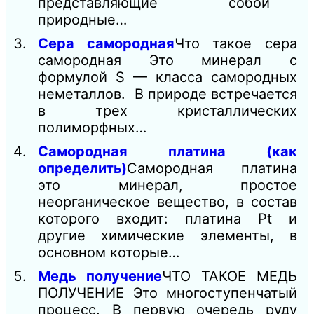
представляющие собой
природные…
Сера самородная
Что такое сера
самородная Это минерал с
формулой S — класса самородных
неметаллов. В природе встречается
в трех кристаллических
полиморфных…
Самородная платина (как
определить)
Самородная платина
это минерал, простое
неорганическое вещество, в состав
которого входит: платина Pt и
другие химические элементы, в
основном которые…
Медь получение
ЧТО ТАКОЕ МЕДЬ
ПОЛУЧЕНИЕ Это многоступенчатый
процесс. В первую очередь руду