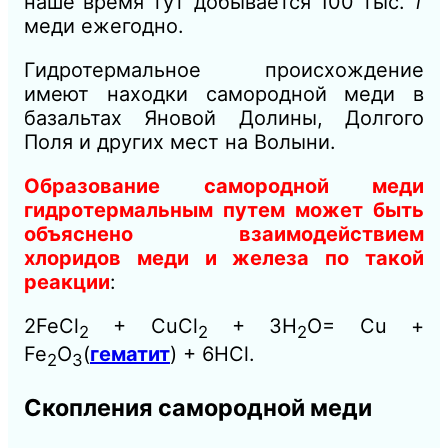
наше время тут добывается 100 тыс.
т
меди ежегодно.
Гидротермальное происхождение
имеют находки самородной меди в
базальтах Яновой Долины, Долгого
Поля и других мест на Волыни.
Образование самородной меди
гидротермальным путем может быть
объяснено взаимодействием
хлоридов меди и железа по такой
реакции
:
2FeCl
+ CuCl
+ 3H
О= Сu +
2
2
2
Fe
О
(
гематит
) + 6НСl.
2
3
Скопления самородной меди