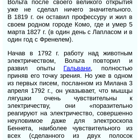
Вольта после своего великого открытия
уже не сделал ничего значительного.
В
1819
г. он оставил профессуру и жил в
своем родном городе Комо, где и умер 5
марта
1827
г.
(в
один день с Лапласом и в
один год с Френелем).
Начав в
1792
г. работу над животным
электричеством, Вольта повторил и
развил опыты
Гальвани
, полностью
приняв его
точку
зрения. Но уже в одном
из первых писем, посланном из Милана 3
апреля 1792 г., он указывает, что мышцы
лягушки очень чувствительны
к
электричеству, они «поразительно
реагируют на электричество, совершенно
неуловимое даже для электроскопа
Беннета, наиболее чувствительного из
всех (сделанного из двух полосок