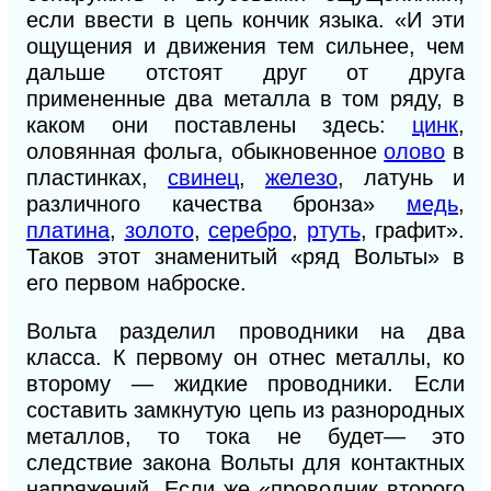
если ввести в цепь кончик языка. «И эти
ощущения и движения тем сильнее, чем
дальше отстоят друг от друга
примененные два металла в том ряду, в
каком они поставлены здесь:
цинк
,
оловянная фольга, обыкновенное
олово
в
пластинках,
свинец
,
железо
, латунь и
различного качества бронза»
медь
,
платина
,
золото
,
серебро
,
ртуть
, графит».
Таков этот знаменитый «ряд Вольты» в
его первом наброске.
Вольта разделил проводники на два
класса. К первому он отнес металлы, ко
второму — жидкие проводники. Если
составить замкнутую цепь из разнородных
металлов, то тока не будет— это
следствие закона Вольты для контактных
напряжений. Если же «проводник второго