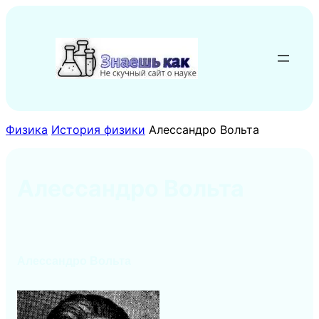
Перейти
к
содержимому
Физика
История физики
Алессандро Вольта
Алессандро Вольта
Алессандро Вольта