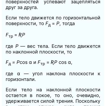
поверхностей успевают зацепляться
друг за друга.
Если тело движется по горизонтальной
поверхности, то
F
=
Р
, тогда
д
F
=
ƦР
тр
где
Р
— вес тела. Если тело движется
по наклонной плоскости, то
F
= P
cos
α
и
F
=
ƦP
cos α,
д
тр
где α — угол наклона плоскости к
горизонтали.
Если тело на наклонной плоскости
остается в покое, то оно, очевидно,
удерживается силой трения. Поскольку