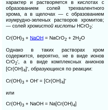
характер и растворяется в кислотах с
образованием солей трехвалентного
хрома, а в щелочах — с образованием
изумрудно-зеленых растворов хромитов;
— солей
хромистой кислоты
НСrО
:
2
Сr(ОН)
+
NaOH
= NaCrO
+ 2Н
O
3
2
2
Однако в таких растворах хром
содержится, вероятно, не в виде ионов
СrO
‘, а в виде комплексных анионов
2
[Сr(ОН)
]’,
образующихся по реакции:
4
Сr(ОН)
+ ОН’ = [Сr(ОН)
]’
3
4
или
Сr(ОН)
+ NaOH = Na[Cr(OH)
]
3
4