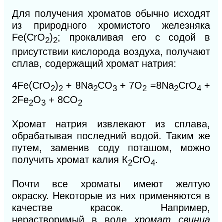
Для получения хроматов обычно исходят
из природного хромистого железняка
Fe(CrO
)
; прокаливая его с содой в
2
2
присутствии кислорода воздуха, получают
сплав, содержащий хромат натрия:
4Fe(CrO
)
+ 8Na
CO
+ 7O
=8Na
CrO
+
2
2
2
3
2
2
4
2Fe
O
+ 8CO
2
3
2
Хромат натрия извлекают из сплава,
обрабатывая последний водой. Таким же
путем, заменив соду поташом, можно
получить
хромат калия
К
СrO
.
2
4
Почти все хроматы имеют желтую
окраску. Некоторые из них применяются в
качестве красок. Например,
нерастворимый в воде
хромат свинца