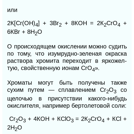
или
2К[Сr(ОН)
] + 3Br
+ 8КОН = 2К
СrO
+
4
2
2
4
6КВr + 8Н
O
2
O
происходящем окислении можно судить
по тому, что изумрудно-зеленая окраска
раствора хромита переходит в яркожел-
тую, свойственную ионам
СrО
»
.
4
Хроматы могут быть получены также
сухим путем — сплавлением Сr
O
со
2
3
щелочью в присутствии какого-нибудь
окислителя, например бертолетовой соли:
Сr
O
+ 4КОН + КСlO
= 2К
СrO
+ КСl +
2
3
3
2
4
2Н
O
2