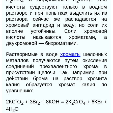
2
4
2
7
кислоты существуют только в водном
растворе и при попытках выделить их из
раствора сейчас же распадаются на
хромовый ангидрид и воду; но соли их
вполне устойчивы. Соли хромовой
кислоты называются хроматами, а
двухромовой — бихроматами.
Растворимые в воде
хроматы
щелочных
металлов получаются путем окисления
соединений трехвалентного хрома в
присутствии щелочи. Так, например, при
действии брома на раствор хромита
калия образуется хромат калия по
уравнению:
2КСrO
+ 3Вr
+ 8КОН = 2К
СrO
+ 6КВr +
2
2
2
4
4Н
O
2