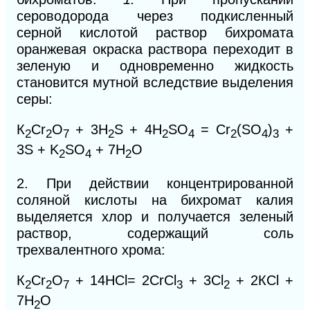
сероводорода через подкисленный
серной кислотой раствор бихромата
оранжевая окраска раствора пере
ходит в
зеленую и одновременно жидкость
становится мутной вследствие выделения
серы:
К
Сr
O
+ 3H
S + 4H
SO
= Cr
(SO
)
+
2
2
7
2
2
4
2
4
3
3S + K
SO
+ 7H
O
2
4
2
2.
При действии концентрированной
соляной кислоты на бихромат калия
выделяется хлор и получается зеленый
раствор, содержащий соль
трехвалентного хрома:
К
Сr
O
+ 14НСl= 2CrCl
+ 3Сl
+ 2КСl +
2
2
7
3
2
7Н
O
2