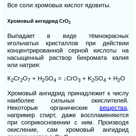
Все соли хромовых кислот ядовиты.
Хромовый ангидрид СrО
3
Выпадает в виде тёмнокрасных
игольчатых кристаллов при действии
концентрированной серной кислоты на
насыщенный раствор бихромата калия
или натрия:
К
Сr
O
+ H
SO
= ↓CrO
+ K
SO
+ Н
O
2
2
7
2
4
3
2
4
2
Хромовый ангидрид принадлежит к числу
наиболее сильных окислителей.
Некоторые органические
вещества
,
например спирт, даже воспламеняются
при соприкосновении с ним. Производя
окисление, сам хромовый ангидрид