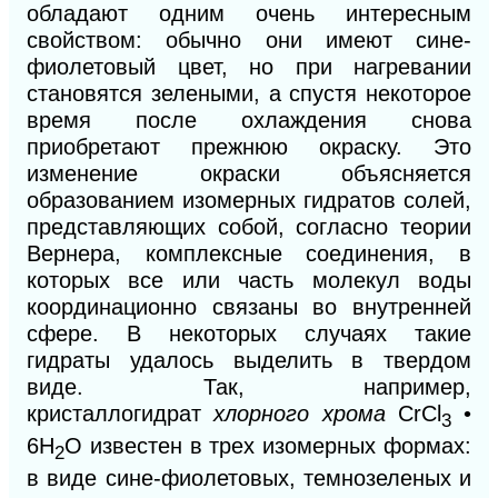
обладают одним очень интересным
свойством: обычно они имеют сине-
фиолетовый цвет, но при нагревании
становятся зелеными, а спустя некоторое
время после охлаждения снова
приобретают прежнюю окраску. Это
изменение окраски объясняется
образованием изомерных гидратов солей,
представляющих собой, согласно теории
Вернера, комплексные соединения, в
которых все или часть молекул воды
координационно связаны во внутренней
сфере. В некоторых случаях такие
гидраты удалось выделить в твердом
виде. Так, например,
кристаллогидрат
хлорного хрома
СrСl
•
3
6H
O известен в трех изомерных формах:
2
в виде сине-фиолетовых, темнозеленых и