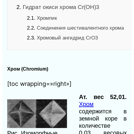
2.
Гидрат окиси хрома Сr(ОН)3
2.1.
Хромпик
2.2.
Соединения шестивалентного хрома
2.3.
Хромовый ангидрид СrО3
Хром (Chromium)
[toc wrapping=»right»]
Ат. вес
52,01.
Хром
содержится
в
земной коре
в
количестве
0,03
весовых
Рис. Изоморфные