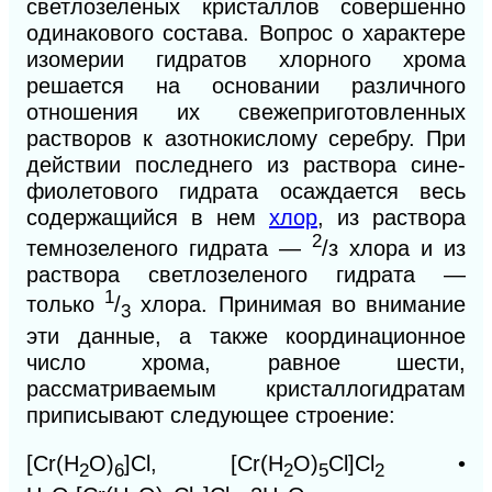
светлозеленых кристаллов совершенно
одинакового состава. Вопрос о характере
изомерии гидратов хлорного хрома
решается на основании различного
отношения их свежеприготовленных
растворов к азотнокислому серебру. При
действии последнего из раствора сине-
фиолетового гидрата осаждается весь
содержащийся в нем
хлор
, из раствора
2
темнозеленого гидрата —
/з
хлора и из
раствора светлозеленого гидрата —
1
только
/
хлора. Принимая во внимание
3
эти данные, а также координационное
число хрома, равное шести,
рассматриваемым кристаллогидратам
приписывают следующее строение:
[Сr(Н
O)
]Сl,
[Сr(Н
O)
Сl]Сl
•
2
6
2
5
2