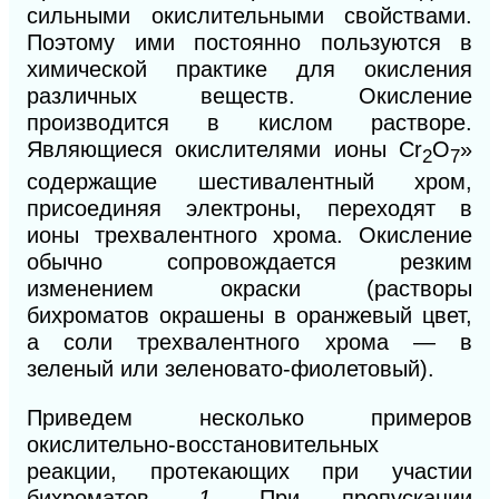
сильными окислительными свойствами.
Поэтому ими постоянно пользуются в
химической практике для окисления
различных веществ. Окисление
производится
в
кислом растворе.
Являющиеся окислителями ионы Сr
O
»
2
7
содержащие шестивалентный хром,
присоединяя электроны, переходят в
ионы трехвалентного хрома. Окисление
обычно сопровождается резким
изменением окраски (растворы
бихроматов окрашены в оранжевый цвет,
а соли трехвалентного хрома —
в
зеленый или зеленовато-фиолетовый).
Приведем несколько примеров
окислительно-восстано
в
ительных
реакции, протекающих при участии
бихроматов.
1.
При пропускании