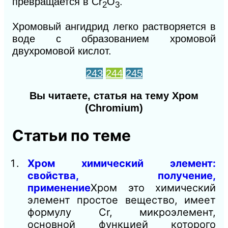
превращается в Сr
O
.
2
3
Хромовый ангидрид легко растворяется в
воде с образованием хромовой
двухромовой кислот.
243
244
245
Вы читаете, статья на тему Хром
(Chromium)
Статьи по теме
Хром химический элемент:
свойства, получение,
применение
Хром это химический
элемент простое вещество, имеет
формулу Cr, микроэлемент,
основной функцией которого