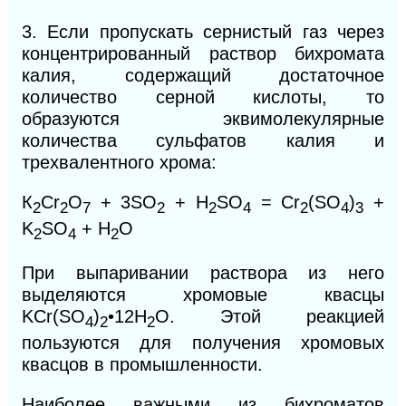
3.
Если пропускать сернистый газ через
концентрированный раствор бихромата
калия, содержащий достаточное
количество серной кислоты, то
образуются эквимолекулярные
количества сульфатов калия и
трехвалентного хрома:
К
Сr
O
+ 3SO
+ H
SO
=
Cr
(SO
)
+
2
2
7
2
2
4
2
4
3
K
SO
+ Н
O
2
4
2
При выпаривании раствора из него
выделяются хромовые квасцы
KCr(SO
)
•12Н
O. Этой реакцией
4
2
2
пользуются для получения хромовых
квасцов в промышленности.
Наиболее важными из бихроматов