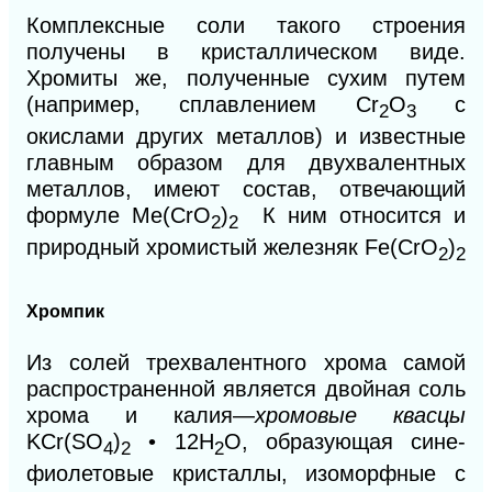
Комплексные соли такого строения
получены в кристаллическом виде.
Хромиты же, полученные сухим путем
(например, сплавлением
Сr
О
с
2
3
окислами других металлов) и известные
главным образом для двухвалентных
металлов, имеют состав, отвечающий
формуле Ме(СrO
)
К ним относится и
2
2
природный хромистый железняк Fe(CrO
)
2
2
Хромпик
Из солей трехвалентного хрома самой
распространенной является двойная соль
хрома и калия—
хромовые квасцы
KCr(SO
)
• 12Н
O, образующая сине-
4
2
2
фиолетовые кристаллы, изоморфные с