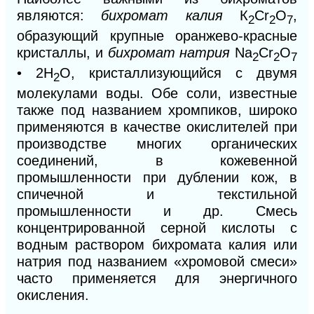
являются:
бихромат калия
К
Сr
O
,
2
2
7
образующий крупные оранжево-красные
кристаллы, и
бихромат натрия
Na
Cr
O
2
2
7
• 2Н
O, кристаллизующийся с двумя
2
молекулами воды. Обе соли, известные
также под названием хромпиков, широко
применяются в качестве окислителей при
производстве многих органических
соединений, в кожевенной
промышленности при дублении кож, в
спичечной и текстильной
промышленности и др. Смесь
концентрированной серной кислоты с
водным раствором бихромата калия или
натрия под названием «хромовой смеси»
часто применяется для энергичного
окисления.