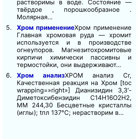
растворимы в воде. Состояние —
твёрдое , порошкообразное .
Молярная…
Хром применение
Хром применение
Главная хромовая руда — хромит
используется и в производстве
огнеупоров. Магнезитохромитовые
кирпичи химически пассивны и
термостойки, они выдерживают…
Хром анализ
ХРОМ анализ Сr,
Качественная реакция на Хром [toc
wrapping=»right»] Дианизидин 3,3′-
Диметоксибензидин С14Н16O2Н2,
ММ 244,30 Бесцветные кристаллы
(иглы); tпл 137°С; нерастворим в…