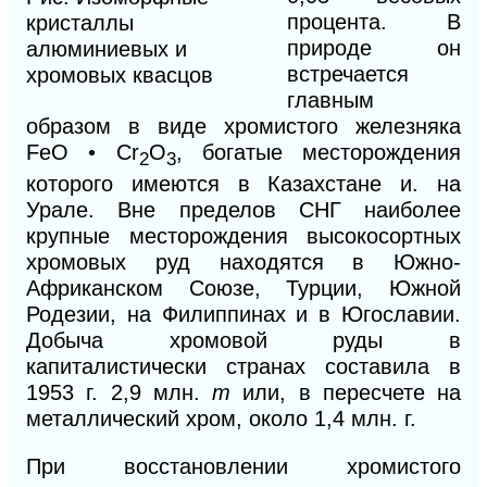
процента.
В
кристаллы
природе он
алюминиевых и
встречается
хромовых квасцов
главным
образом
в
виде хромистого железняка
FeO • Сr
О
, богатые месторождения
2
3
которого имеются в Казахстане и. на
Урале. Вне пределов СНГ наиболее
крупные
месторождения высокосортных
хромовых руд находятся в Южно-
Африканском Союзе,
Турции, Южной
Родезии,
на Филиппинах и в Югославии.
Добыча хромовой руды в
капиталистически странах составила в
1953 г. 2,9 млн.
т
или, в пересчете на
металлический хром, около 1,4 млн. г.
При восстановлении хромистого