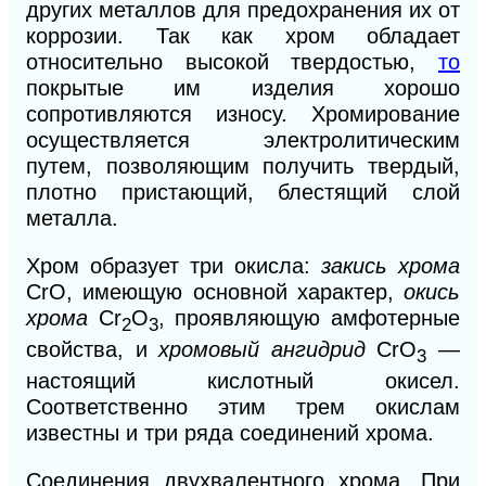
других металлов для предохранения их от
коррозии. Так как хром обладает
относительно высокой твердостью,
то
покрытые им изделия хорошо
сопротивляются износу. Хромирование
осуществляется электролитическим
путем, позволяющим получить твердый,
плотно пристающий, блестящий слой
металла.
Хром образует три окисла:
закись хрома
СrО, имеющую основной характер,
окись
хрома
Сr
О
, проявляющую амфотерные
2
3
свойства, и
хромовый ангидрид
СrО
—
3
настоящий кислотный окисел.
Соответственно этим трем окислам
известны и три ряда соединений хрома.
Соединения двухвалентного хрома. При