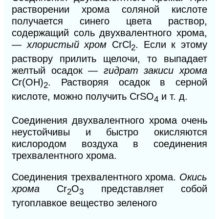
растворении хрома соляной кислоте
получается синего цвета раствор,
содержащий соль двухвалентного хрома,
—
хлористый хром
СrСl
. Если
к
этому
2
раствору прилить щелочи, то выпадает
желтый осадок —
гидрат закиси хрома
Сr(ОН)
. Растворяя осадок в серной
2
кислоте, можно получить CrSO
и т. д.
4
Соединения двухвалентного хрома очень
неустойчивы и быстро окисляются
кислородом воздуха в соединения
трехвалентного хрома.
Соединения трехвалентного хрома.
Окись
хрома
Сr
О
представляет собой
2
3
тугоплавкое вещество зеленого