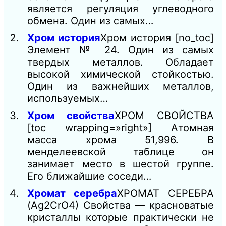
является регуляция углеводного
обмена. Один из самых…
Хром история
Хром история [no_toc]
Элемент № 24. Один из самых
твердых металлов. Обладает
высокой химической стойкостью.
Один из важнейших металлов,
используемых…
Хром свойства
ХРОМ СВОЙСТВА
[toc wrapping=»right»] Атомная
масса хрома 51,996. В
менделеевской таблице он
занимает место в шестой группе.
Его ближайшие соседи…
Хромат серебра
ХРОМАТ СЕРЕБРА
(Ag2CrO4) Свойства — красноватые
кристаллы которые практически не