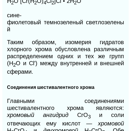
Н
О
[Сr(Н
O)
Сl
]Сl • 2Н
O
2
2
4
2
2
сине-
фиолетовый
темнозеленый
светлозелены
й
Таким образом, изомерия гидратов
хлорного хрома обусловлена различным
распределением одних и тех же групп
(Н
О
и Сl’) между внутренней и внешней
2
сферами.
Соединения шестивалентного хрома
Главными соединениями
шестивалентного хрома являются:
хромовый ангидрид
СrО
и соли
3
отвечающих ему кислот —
хромовой
H
CrO
и
двухромовой
Н
СrO
. Обе