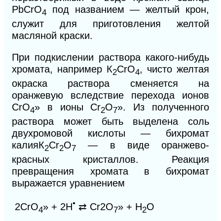
РbСrO
под названием — желтый крон,
4
служит для приготовления желтой
масляной краски.
При подкислении раствора какого-нибудь
хромата, например
К
СrO
,
чисто желтая
2
4
окраска раствора сменяется на
оранжевую вследствие перехода ионов
СrO
» в ионы Cr
O
». Из полученного
4
2
7
раствора может быть выделена соль
двухромовой кислоты — бихромат
калия
К
Сr
О
— в виде оранжево-
2
2
7
красных кристаллов. Реакция
превращения хромата в бихромат
выражается уравнением
•
2CrO
» + 2Н
⇄ Cr2O
» + Н
O
4
7
2