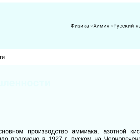
Физика
Химия
Русский я
ти
шленности
сновном производство аммиака, азотной ки
ло положено в 1927 г. пуском на Черноречен