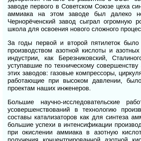
заводе первого в Советском Союзе цеха син
аммиака на этом заводе был далеко не
Чернорёченский завод сыграл огромную р
школа для освоения нового сложного процес
За годы первой и второй пятилеток было 
производством азотной кислоты и азотных
индустрии, как Березниковский, Сталиног
уступавшие по техническому совершенству
этих заводов: газовые компрессоры, циркул
работающие при высоком давлении, было
проектам наших инженеров.
Большие научно-исследовательские ра
усовершенствований в технологию произ
составы катализаторов как для синтеза амм
большие успехи в интенсификации производ
при окислении аммиака в азотную кисло
получения концентрированной азотной к