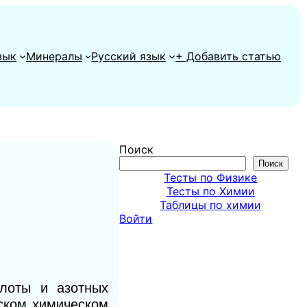
зык
Минералы
Русский язык
+ Добавить статью
Поиск
Поиск
Тесты по Физике
Тесты по Химии
Таблицы по химии
Войти
слоты и азотных
ском химическом