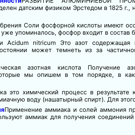
нности
РАЗВИТИЕ АЛЮМИНИЕВОЙ ПРО
лен датским физиком Эрстедом в 1825 г., н
брения Соли фосфорной кислоты имеют ос
к уже упоминалось, фосфор входит в состав
и Acidum nitricum Это азот содержащая 
остоянии может темнеть из за частично
ическая азотная кислота Получение аз
которые мы опишем в том порядке, в ка
ка это химический процесс в результате 
миачную воду (нашатырный спирт). Для этог
ия
Применение аммиака и солей аммония пр
ользуют аммиак для получения соединений