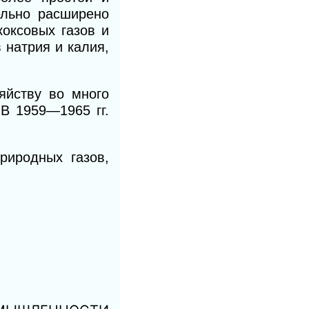
ельно расширено
оксовых газов и
 натрия и калия,
яйству во много
В 1959—1965 гг.
риродных газов,