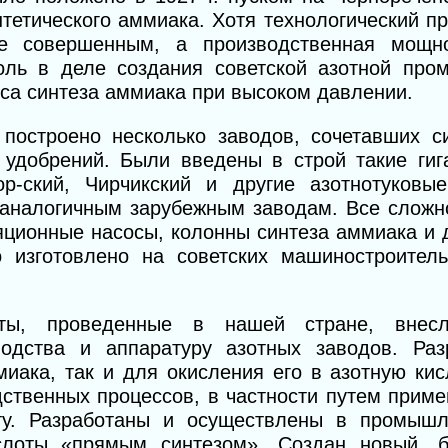
тетического аммиака. Хотя технологический п
 совершенным, а производственная мощно
оль в деле создания советской азотной про
са синтеза аммиака при высоком давлении.
построено несколько заводов, сочетавших с
 удобрений. Были введены в строй такие гиг
ор-ский, Чирчикский и другие азотнотуковы
 аналогичным зарубежным заводам. Все сложн
яционные насосы, колонны синтеза аммиака и 
 изготовлено на советских машиностроител
боты, проведенные в нашей стране, вне
водства и аппаратуру азотных заводов. Ра
иака, так и для окисления его в азотную кис
ственных процессов, в частности путем прим
ту. Разработаны и осуществлены в промыш
ислоты «прямым синтезом». Создан новый, 