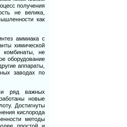
роцесс получения
сть не велика,
мышленности как
интез аммиака с
анты химической
е комбинаты, не
ое оборудование
другие аппараты,
ьных заводах по
сли ряд важных
зработаны новые
лоту. Достигнуты
енения кислорода
лен
ности методы
более простой и