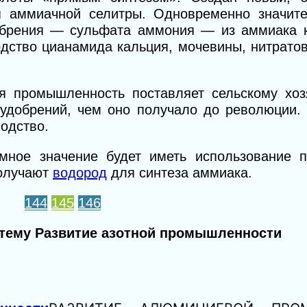
я аммиачной селитры. Одновременно значит
добрения — сульфата аммония — из аммиака к
дство цианамида кальция, мочевины, нитратов
 промышленность поставляет сельскому хоз
 удобрений, чем оно получало до революции. 
водство.
мное значение будет иметь использование п
получают
водород
для синтеза аммиака.
144
145
146
а тему Развитие азотной промышленности