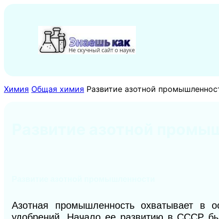
Перейти
к
содержимому
Химия
Общая химия
Развитие азотной промышленнос
Развитие азотной промы
Развитие азотной промышленности
Азотная промышленность охватывает в о
удобрений. Начало ее развитию
в
СССР бы