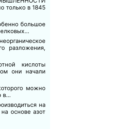
МЫШЛЕННОСТИ
о только в 1845
обенно большое
 белковых…
неорганическое
го разложения,
отной кислоты
ком они начали
которого можно
о в…
оизводиться на
 на основе азот