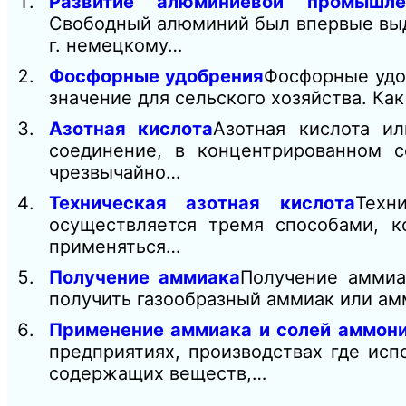
Развитие алюминиевой промышле
Свободный алюминий был впервые выде
г. немецкому…
Фосфорные удобрения
Фосфорные удо
значение для сельского хозяйства. Ка
Азотная кислота
Азотная кислота ил
соединение, в концентрированном с
чрезвычайно…
Техническая азотная кислота
Техн
осуществляется тремя способами, 
применяться…
Получение аммиака
Получение аммиа
получить газообразный аммиак или ам
Применение аммиака и солей аммон
предприятиях, производствах где исп
содержащих веществ,…