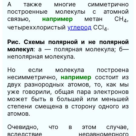
А также многие симметрично
построенные молекулы с атомной
связью,
например
метан СН
,
4
четыреххлористый
углерод
ССl
.
4
Рис. Схемы полярной и не полярной
молекул
: а — полярная молекула; б—
неполярная молекула.
Но если молекула построена
несимметрично,
например
состоит из
двух разнородных атомов, то, как мы
уже говорили, общая пара электронов
может быть в большей или меньшей
степени смещена в сторону
одного из
атомов.
Очевидно, что в этом случае,
вследствие неравномерного