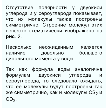
Отсутствие полярности у двуокиси
углерода и у сероуглерода показывает,
что их молекулы также построены
симметрично. Строение молекул этих
веществ схематически изображено на
рис
. 2.
Несколько неожиданным является
наличие довольно большого
дипольного
момента у воды.
Так как формула воды аналогична
формулам двуокиси углерода
и
сероуглерода, то следовало ожидать,
что её молекулы будут построены так
же
симметрично, как и молекулы
CS
и
2
СО
.
2