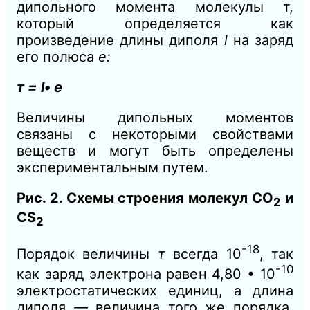
дипольного момента молекулы т,
который определяется как
произведение длины диполя
l
на заряд
его полюса
е:
т =
l
• е
Величины дипольных моментов
связаны с некоторыми свойствами
веществ и могут быть определены
экспериментальным путем.
Рис. 2. Схемы строения молекул СO
и
2
CS
2
-18
Порядок величины
т
всегда 10
, так
-10
как заряд электрона равен 4,80 • 10
электростатических единиц, а длина
диполя — величина того же порядка,