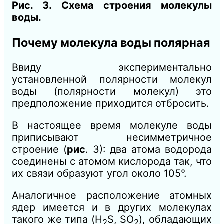
Рис. 3. Схема строения молекулы
воды.
Почему молекула воды полярная
Ввиду экспериментально
установленной полярности молекул
воды (полярности молекул) это
предположение приходится отбросить.
В настоящее время молекуле воды
приписывают несимметричное
строение (
рис
. 3): два атома водорода
соединены с атомом кислорода так, что
их связи образуют угол около 105°.
Аналогичное расположение атомных
ядер имеется и в других молекулах
такого же типа
(H
S, SO
),
обладающих
2
2