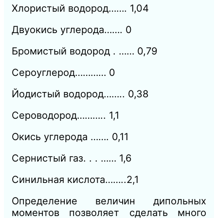
Хлористый водород……. 1,04
Двуокись углерода…….
0
Бромистый водород . …… 0,79
Сероуглерод…………
0
Йодистый водород…….. 0,38
Сероводород………..
1,1
Окись углерода …….
0,11
Сернистый газ. . . ……
1,6
Синильная кислота……..2,1
Определение величин дипольных
моментов позволяет сделать много