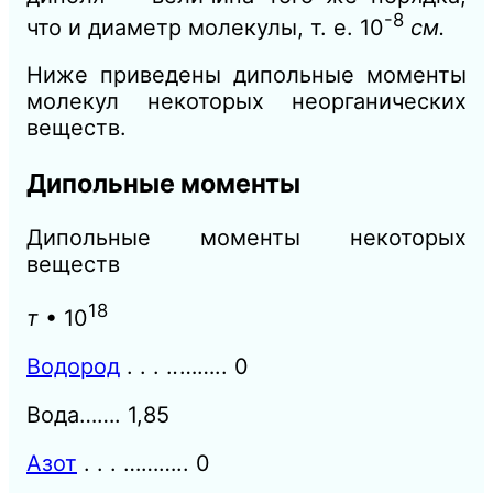
-8
что и диаметр молекулы, т. е. 10
см.
Ниже приведены дипольные моменты
молекул некоторых неорганических
веществ.
Дипольные моменты
Дипольные моменты некоторых
веществ
18
т
• 10
Водород
. . . .
.
……..
0
Вода……. 1,85
Азот
. . . ………..
0