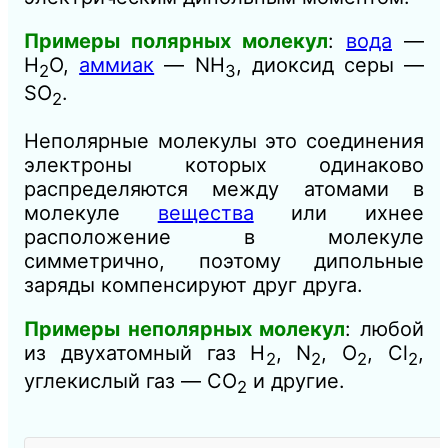
Примеры полярных молекул
:
вода
—
H
O,
аммиак
— NH
, диоксид серы —
2
3
SO
.
2
Неполярные молекулы это соединения
электроны которых одинаково
распределяются между атомами в
молекуле
вещества
или ихнее
расположение в молекуле
симметрично, поэтому дипольные
заряды компенсируют друг друга.
Примеры неполярных молекул
: любой
из двухатомный газ H
, N
, O
, Cl
,
2
2
2
2
углекислый газ — CO
и другие.
2