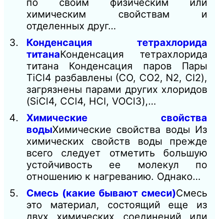
по своим физическим или
химическим свойствам и
отделенных друг…
Конденсация тетрахлорида
титана
Конденсация тетрахлорида
титана Конденсация паров Пары
ТіСl4 разбавлены (СО, СO2, N2, Сl2),
загрязнены парами других хлоридов
(SiCl4, ССl4, НСl, VOCl3),…
Химические свойства
воды
Химические свойства воды Из
химических свойств воды прежде
всего следует отметить большую
устойчивость ее молекул по
отношению к нагреванию. Однако…
Смесь (какие бывают смеси)
Смесь
это материал, состоящий еще из
двух химических соединений или