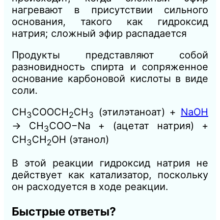
нагревают в присутствии сильного
основания, такого как гидроксид
натрия; сложный эфир распадается
Продукты представляют собой
разновидность спирта и сопряженное
основание карбоновой кислоты в виде
соли.
СН
COOCH
СН
(этилэтаноат) +
NaOH
3
2
3
→ СН
COO−Na + (ацетат натрия) +
3
СН
СН
ОН (этанол)
3
2
В этой реакции гидроксид натрия не
действует как катализатор, поскольку
он расходуется в ходе реакции.
Быстрые ответы?