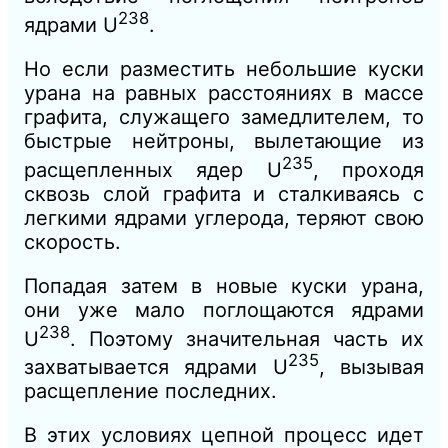
238
ядрами U
.
Но если разместить небольшие куски
урана на равных расстояниях в массе
графита, служащего замедлителем, то
быстрые нейтроны, вылетающие из
235
расщепленных ядер U
, проходя
сквозь слой графита и сталкиваясь с
легкими ядрами углерода, теряют свою
скорость.
Попадая затем в новые куски урана,
они уже мало поглощаются ядрами
238
U
. Поэтому значительная часть их
235
захватывается ядрами U
, вызывая
расщепление последних.
В этих условиях цепной процесс идет