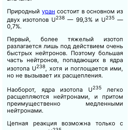
Природный
уран
состоит в основном из
238
235
двух изотопов U
— 99,3% и U
—
0,7%.
Первый, более тяжелый изотоп
разлагается лишь под действием очень
быстрых нейтронов. Поэтому большая
часть нейтронов, попадающих в ядра
238
изотопа U
, хотя и поглощается ими,
но не вызывает их расщепления.
235
Наоборот, ядра изотопа U
легко
расщепляются нейтронами, и притом
преимущественно медленными
нейтронами.
Цепная реакция возможна только с
235