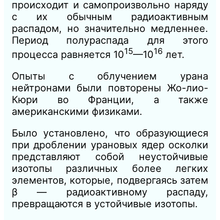
происходит и самопроизвольно наряду
с их обычным радиоактивным
распадом, но значительно медленнее.
Период полураспада для этого
15
16
процесса равняется 10
—10
лет.
Опыты с облучением урана
нейтронами были повторены Жо-лио-
Кюри во Франции, а также
американскими физиками.
Было установлено, что образующиеся
при дроблении урановых ядер осколки
представляют собой неустойчивые
изотопы различных более легких
элементов, которые, подвергаясь затем
β — радиоактивному распаду,
превращаются в устойчивые изотопы.