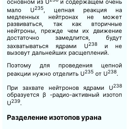
основном из U
и содержащем очень
235
мало U
, цепная реакция на
медленных нейтронах не может
развиваться, так как вторичные
нейтроны, прежде чем их движение
достаточно замедлится, будут
238
захватываться ядрами U
и не
вызовут дальнейших расщеплений.
Поэтому для проведения цепной
235
238
реакции нужно отделить U
от U
.
238
При захвате нейтронов ядрами U
образуется β -радио-активный изотоп
239
U
.
Разделение изотопов урана