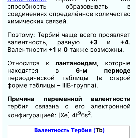
способность образовывать в
соединениях определённое количество
химических связей.
Поэтому: Тербий чаще всего проявляет
валентность, равную
+3
и
+4
.
Валентности
+1
и
0
также возможны.
Относится к
лантаноидам
, которые
находятся в
6-м периоде
периодической таблицы (в старой
форме таблицы – IIIB-группа).
Причина переменной валентности
тербия связана с его электронной
9
2
конфигурацией: [Xe] 4f
6s
.