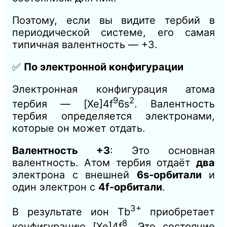
Поэтому, если вы видите тербий в
периодической системе, его самая
типичная валентность — +3.
✅
По электронной конфигурации
Электронная конфигурация атома
9
2
тербия — [Xe]4f
6s
. Валентность
тербия определяется электронами,
которые он может отдать.
Валентность +3
: Это основная
валентность. Атом тербия отдаёт
два
электрона с внешней
6s-орбитали
и
один электрон с
4f-орбитали
.
3+
В результате ион Tb
приобретает
8
конфигурацию [Xe]4f
. Это состояние