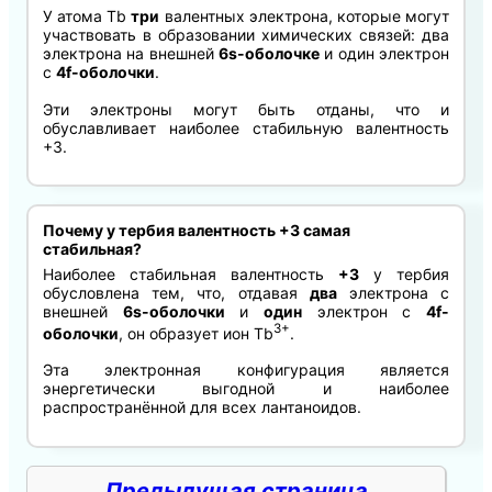
У атома Tb
три
валентных электрона, которые могут
участвовать в образовании химических связей: два
электрона на внешней
6s-оболочке
и один электрон
с
4f-оболочки
.
Эти электроны могут быть отданы, что и
обуславливает наиболее стабильную валентность
+3.
Почему у тербия валентность +3 самая
стабильная?
Наиболее стабильная валентность
+3
у тербия
обусловлена тем, что, отдавая
два
электрона с
внешней
6s-оболочки
и
один
электрон с
4f-
3+
оболочки
, он образует ион Tb
.
Эта электронная конфигурация является
энергетически выгодной и наиболее
распространённой для всех лантаноидов.
Предыдущая страница