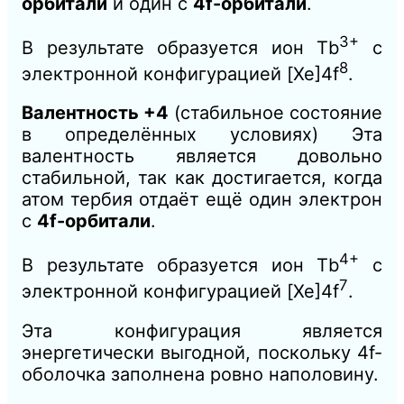
орбитали
и один с
4f-орбитали
.
3+
В результате образуется ион Tb
с
8
электронной конфигурацией [Xe]4f
.
Валентность +4
(стабильное состояние
в определённых условиях) Эта
валентность является довольно
стабильной, так как достигается, когда
атом тербия отдаёт ещё один электрон
с
4f-орбитали
.
4+
В результате образуется ион Tb
с
7
электронной конфигурацией [Xe]4f
.
Эта конфигурация является
энергетически выгодной, поскольку 4f-
оболочка заполнена ровно наполовину.