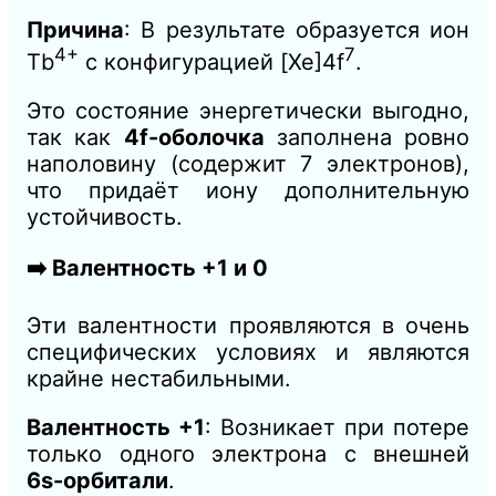
Причина
: В результате образуется ион
4+
7
Tb
с конфигурацией [Xe]4f
.
Это состояние энергетически выгодно,
так как
4f-оболочка
заполнена ровно
наполовину (содержит 7 электронов),
что придаёт иону дополнительную
устойчивость.
➡️ Валентность +1 и 0
Эти валентности проявляются в очень
специфических условиях и являются
крайне нестабильными.
Валентность +1
: Возникает при потере
только одного электрона с внешней
6s-орбитали
.