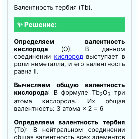
Валентность тербия (Tb).
✨ Решение:
Определяем валентность
кислорода
(O): В данном
соединении
кислород
выступает в
роли неметалла, и его валентность
равна II.
Вычисляем общую валентность
кислорода
: В формуле Tb
​O
​ три
2
3
атома кислорода. Их общая
валентность: 3 атома × 2 = 6
Определяем валентность тербия
(Tb): В нейтральном соединении
общая валентность всех элементов