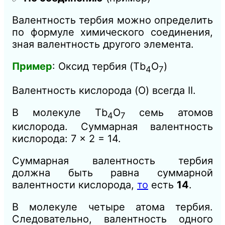
Валентность тербия можно определить
по формуле химического соединения,
зная валентность другого элемента.
Пример
: Оксид тербия (Tb
O
​)
4​
7
Валентность кислорода (O) всегда II.
В молекуле Tb
​O
​ семь атомов
4
7
кислорода. Суммарная валентность
кислорода: 7 × 2 = 14.
Суммарная валентность тербия
должна быть равна суммарной
валентности кислорода,
то
есть
14
.
В молекуле четыре атома тербия.
Следовательно, валентность одного