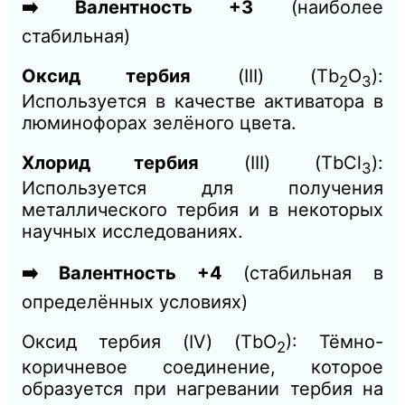
➡️ Валентность +3
(наиболее
стабильная)
Оксид тербия
(III) (Tb
O
​):
2​
3
Используется в качестве активатора в
люминофорах зелёного цвета.
Хлорид тербия
(III) (TbCl
​):
3
Используется для получения
металлического тербия и в некоторых
научных исследованиях.
➡️ Валентность +4
(стабильная в
определённых условиях)
Оксид тербия (IV) (TbO
​): Тёмно-
2
коричневое соединение, которое
образуется при нагревании тербия на