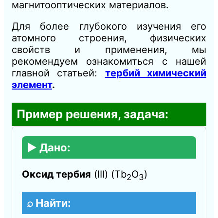
магнитооптических материалов.
Для более глубокого изучения его
атомного строения, физических
свойств и применения, мы
рекомендуем ознакомиться с нашей
главной статьей:
тербий химический
элемент
.
Пример решения, задача:
▶️ Дано:
Оксид тербия
(III) (Tb
O
​)
2​
3
⌕ Найти: