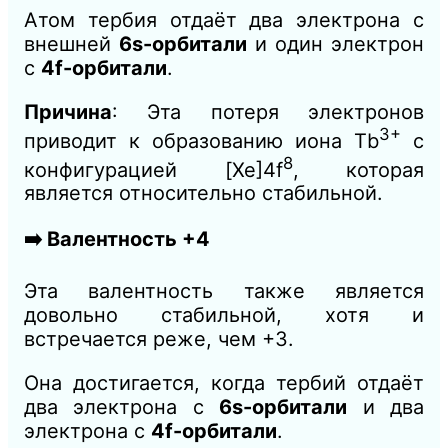
Атом тербия отдаёт два электрона с
внешней
6s-орбитали
и один электрон
с
4f-орбитали
.
Причина
: Эта потеря электронов
3+
приводит к образованию иона Tb
с
8
конфигурацией [Xe]4f
, которая
является относительно стабильной.
➡️ Валентность +4
Эта валентность также является
довольно стабильной, хотя и
встречается реже, чем +3.
Она достигается, когда тербий отдаёт
два электрона с
6s-орбитали
и два
электрона с
4f-орбитали
.