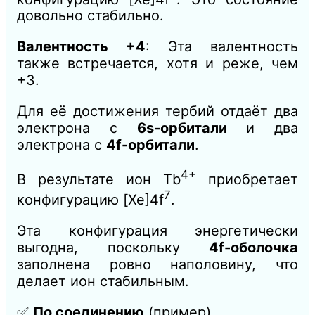
довольно стабильно.
Валентность +4
: Эта валентность
также встречается, хотя и реже, чем
+3.
Для её достижения тербий отдаёт два
электрона с
6s-орбитали
и два
электрона с
4f-орбитали
.
4+
В результате ион Tb
приобретает
7
конфигурацию [Xe]4f
.
Эта конфигурация энергетически
выгодна, поскольку
4f-оболочка
заполнена ровно наполовину, что
делает ион стабильным.
✅
По соединению
(пример)